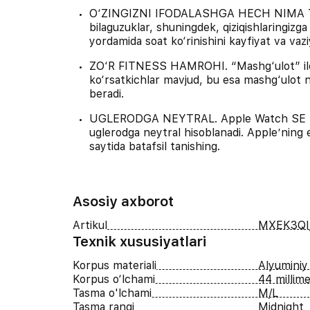
O‘ZINGIZNI IFODALASHGA HECH NIMA TO‘S
bilaguzuklar, shuningdek, qiziqishlaringizg
yordamida soat ko‘rinishini kayfiyat va vazi
ZO‘R FITNESS HAMROHI. “Mashg‘ulot” ilovas
ko‘rsatkichlar mavjud, bu esa mashg‘ulot na
beradi.
UGLERODGA NEYTRAL. Apple Watch SE (2-av
uglerodga neytral hisoblanadi. Apple’ning
saytida batafsil tanishing.
Asosiy axborot
Artikul
MXEK3QI
Texnik xususiyatlari
Korpus materiali
Alyuminiy
Korpus o‘lchami
44 millime
Tasma o'lchami
M/L
Tasma rangi
Midnight