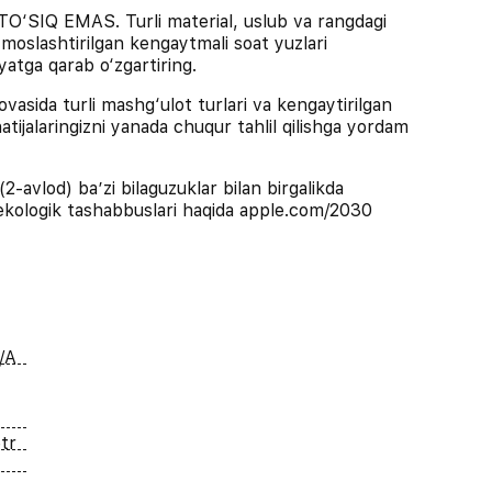
IQ EMAS. Turli material, uslub va rangdagi
a moslashtirilgan kengaytmali soat yuzlari
yatga qarab o‘zgartiring.
ida turli mashg‘ulot turlari va kengaytirilgan
tijalaringizni yanada chuqur tahlil qilishga yordam
lod) ba’zi bilaguzuklar bilan birgalikda
 ekologik tashabbuslari haqida apple.com/2030
/A
tr