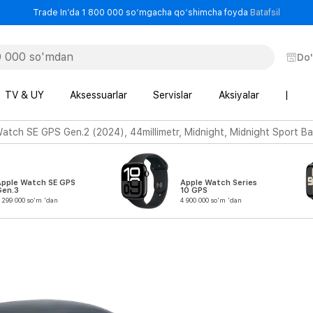
- Trade
Trade In’da 1 800 000 so‘mgacha qo‘shimcha foyda
Batafsil
Do
TV & UY
Aksessuarlar
Servislar
Aksiyalar
|
atch SE GPS Gen.2 (2024), 44millimetr, Midnight, Midnight Sport B
Apple Watch SE GPS
Apple Watch Series
Gen.3
10 GPS
 299 000 so'm 'dan
4 900 000 so'm 'dan