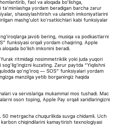
lantirib, faol va aloqada bo‘lishga,
izni ta’minlashga yordam beradigan barcha zarur
yalar, shaxsiylashtirish va ulanish imkoniyatlarini
tirilgan mashg‘ulot ko‘rsatkichlari kabi funksiyalar
iroqlarga javob bering, musiqa va podkastlarni
S” funksiyasi orqali yordam chaqiring. Apple
aloqada bo‘lish imkonini beradi.
ak ritmidagi nosimmetriklik yoki juda yuqori
 sog‘lig‘ingizni kuzating. Zarur paytda “Yiqlishni
vqulodda qo‘ng‘iroq — SOS” funksiyalari yordam
ringizga manzilga yetib borganingiz haqida
ri va servislariga mukammal mos tushadi. Mac
arni oson toping, Apple Pay orqali xaridlaringizni
metrgacha chuqurlikda suvga chidamli. Uch
karbon chiqindilarini kamaytirish texnologiyasi