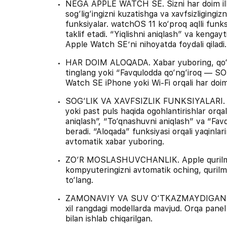
NEGA APPLE WATCH SE. Sizni har doim ilhom
sog‘lig‘ingizni kuzatishga va xavfsizliging
funksiyalar. watchOS 11 ko‘proq aqlli funksi
taklif etadi. “Yiqlishni aniqlash” va kengay
Apple Watch SE’ni nihoyatda foydali qiladi.
HAR DOIM ALOQADA. Xabar yuboring, qo‘ng‘
tinglang yoki “Favqulodda qo‘ng‘iroq — SO
Watch SE iPhone yoki Wi-Fi orqali har doim 
SOG‘LIK VA XAVFSIZLIK FUNKSIYALARI. Yur
yoki past puls haqida ogohlantirishlar orqali
aniqlash”, “To‘qnashuvni aniqlash” va “Fa
beradi. “Aloqada” funksiyasi orqali yaqinla
avtomatik xabar yuboring.
ZO‘R MOSLASHUVCHANLIK. Apple qurilmala
kompyuteringizni avtomatik oching, qurilmal
to‘lang.
ZAMONAVIY VA SUV O‘TKAZMAYDIGAN. 50 
xil rangdagi modellarda mavjud. Orqa panel 
bilan ishlab chiqarilgan.