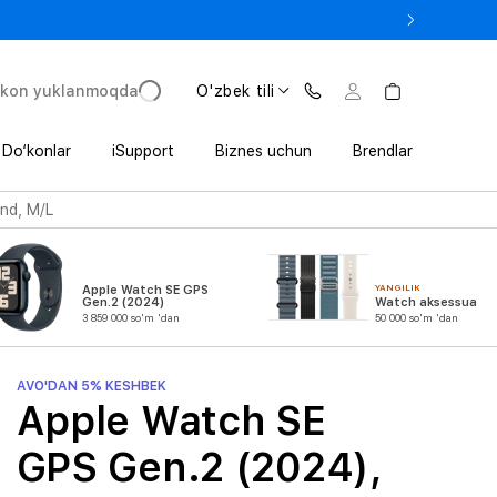
 In’da 1 800 000 so‘mgacha qo‘shimcha foyda
'kon yuklanmoqda
O'zbek tili
Do‘konlar
iSupport
Biznes uchun
Brendlar
and, M/L
YANGILIK
Apple Watch SE GPS
Gen.2 (2024)
Watch aksessuarlar
3 859 000 so'm 'dan
50 000 so'm 'dan
AVO'DAN 5% KESHBEK
Apple Watch SE
GPS Gen.2 (2024),