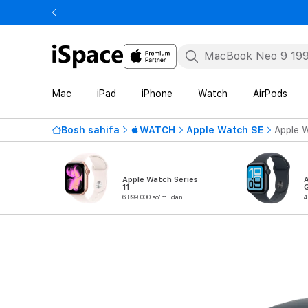
Mac
iPad
iPhone
Watch
AirPods
Bosh sahifa
WATCH
Apple Watch SE
Apple W
Apple Watch Series
11
6 899 000 so'm 'dan
4