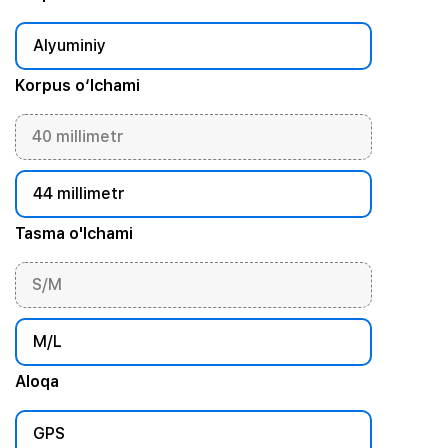
Alyuminiy
Korpus o‘lchami
40 millimetr
44 millimetr
Tasma o'lchami
S/M
M/L
Aloqa
GPS