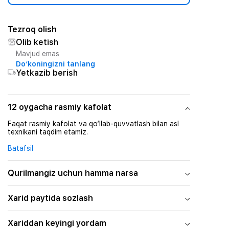
Tezroq olish
Olib ketish
Mavjud emas
Do‘koningizni tanlang
Yetkazib berish
12 oygacha rasmiy kafolat
Faqat rasmiy kafolat va qo‘llab-quvvatlash bilan asl
texnikani taqdim etamiz.
Batafsil
Qurilmangiz uchun hamma narsa
Xarid paytida sozlash
Xariddan keyingi yordam