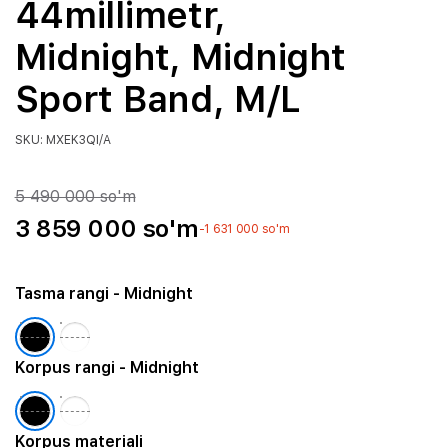
44millimetr,
Midnight, Midnight
Sport Band, M/L
SKU: MXEK3QI/A
5 490 000 so'm
3 859 000 so'm
-1 631 000 so'm
Tasma rangi
- Midnight
Korpus rangi
- Midnight
Korpus materiali