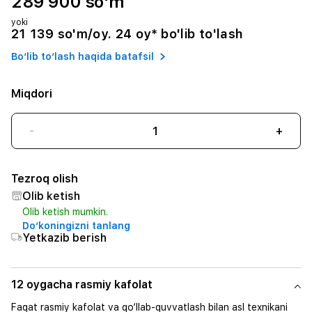
289 900 so'm
yoki
21 139 so'm/oy. 24 oy* bo'lib to'lash
Bo‘lib to‘lash haqida batafsil
Miqdori
-
+
Tezroq olish
Olib ketish
Olib ketish mumkin.
Do‘koningizni tanlang
Yetkazib berish
12 oygacha rasmiy kafolat
Faqat rasmiy kafolat va qo‘llab-quvvatlash bilan asl texnikani