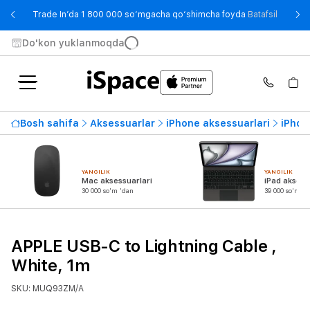
- Trade
Trade In’da 1 800 000 so‘mgacha qo‘shimcha foyda
Batafsil
Do'kon yuklanmoqda
Bosh sahifa
Aksessuarlar
iPhone aksessuarlari
iPhon
YANGILIK
YANGILIK
Mac aksessuarlari
iPad aksess
30 000 so'm 'dan
39 000 so'm 'd
APPLE USB-C to Lightning Cable ,
White, 1m
SKU: MUQ93ZM/A