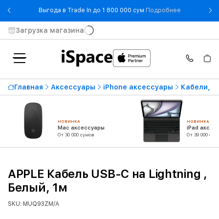
- Выгода в T
Выгода в Trade In до 1 800 000 сум
Подробнее
Загрузка магазина
Главная
Аксессуары
iPhone аксессуары
Кабели, а
НОВИНКА
НОВИНКА
Mac аксессуары
iPad аксес
От 30 000 сумов
От 39 000 сум
APPLE Кабель USB-C на Lightning ,
Белый, 1м
SKU: MUQ93ZM/A