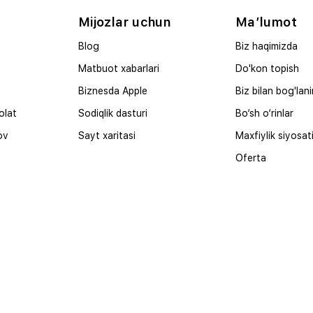
Mijozlar uchun
Ma’lumot
Blog
Biz haqimizda
Matbuot xabarlari
Do'kon topish
Biznesda Apple
Biz bilan bog'lan
olat
Sodiqlik dasturi
Bo‘sh o‘rinlar
ov
Sayt xaritasi
Maxfiylik siyosat
Oferta