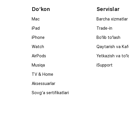
Do‘kon
Servislar
Mac
Barcha xizmatlar
iPad
Trade-in
iPhone
Bo'lib to'lash
Watch
Qaytarish va Kaf
AirPods
Yetkazish va to'l
Musiqa
iSupport
TV & Home
Aksessuarlar
Sovg‘a sertifikatlari