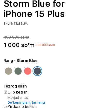
Storm Blue for
iPhone 15 Plus
SKU: MT123ZM/A
400 000 so'm
1 000 so'm
-399 000 so'm
Rang
- Storm Blue
Tezroq olish
Olib ketish
Mavjud emas
Do‘koningizni tanlang
Yetkazib berish