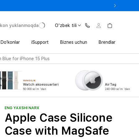
 In’da 1 800 000 so‘mgacha qo‘shimcha foyda
'kon yuklanmoqda
O'zbek tili
Do‘konlar
iSupport
Biznes uchun
Brendlar
 Blue for iPhone 15 Plus
YANGILIK
Watch aksessuarlari
AirTag
50 000 so'm 'dan
240 000 so'm 'dan
ENG YAXSHI NARX
Apple Case Silicone
Case with MagSafe