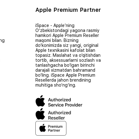
Apple Premium Partner
iSpace - Apple’ning
O‘zbekistondagi yagona rasmiy
hamkori Apple Premium Reseller
ing
maqomi bilan. Bizning
do‘konimizda siz yangi, original
Apple texnikasini kafolat bilan
topasiz. Maslahat va o‘qitishdan
i
tortib, aksessuarlarni sozlash va
tanlashgacha bo‘lgan birinchi
darajali xizmatdan bahramand
bo‘ling. iSpace Apple Premium
Resellerda jahon brendining
muhitiga sho‘ng‘ing.