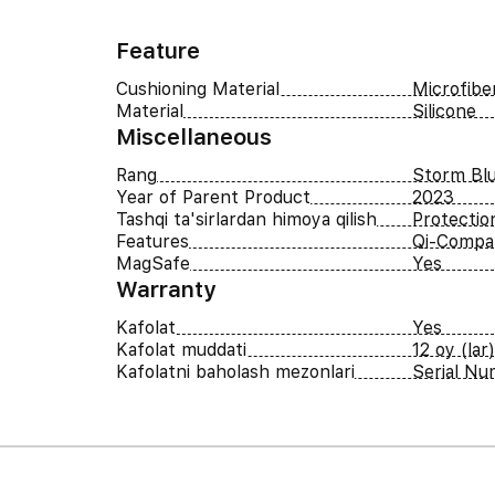
Feature
Cushioning Material
Microfibe
Material
Silicone
Miscellaneous
Rang
Storm Bl
Year of Parent Product
2023
Tashqi ta'sirlardan himoya qilish
Protectio
Features
Qi-Compat
MagSafe
Yes
Warranty
Kafolat
Yes
Kafolat muddati
12 oy (lar)
Kafolatni baholash mezonlari
Serial N