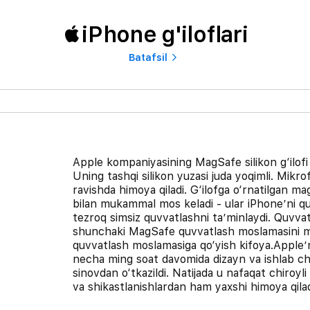
iPhone g'iloflari
Batafsil
Apple kompaniyasining MagSafe silikon g‘ilof
Uning tashqi silikon yuzasi juda yoqimli. Mikr
ravishda himoya qiladi. G‘ilofga o‘rnatilgan m
bilan mukammal mos keladi - ular iPhone’ni qu
tezroq simsiz quvvatlashni ta’minlaydi. Quvvat
shunchaki MagSafe quvvatlash moslamasini ma
quvvatlash moslamasiga qo‘yish kifoya.Apple’n
necha ming soat davomida dizayn va ishlab chi
sinovdan o‘tkazildi. Natijada u nafaqat chiroyli 
va shikastlanishlardan ham yaxshi himoya qilad