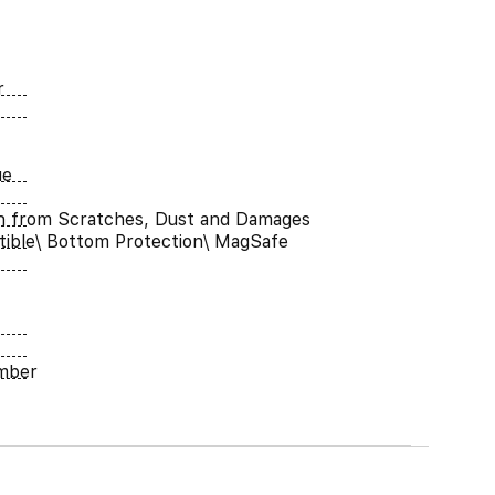
r
ue
n from Scratches, Dust and Damages
ible\ Bottom Protection\ MagSafe
umber