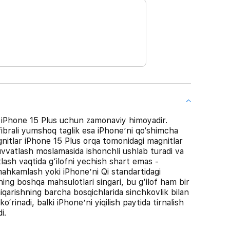
i iPhone 15 Plus uchun zamonaviy himoyadir.
ofibrali yumshoq taglik esa iPhone’ni qo‘shimcha
agnitlar iPhone 15 Plus orqa tomonidagi magnitlar
vvatlash moslamasida ishonchli ushlab turadi va
lash vaqtida g‘ilofni yechish shart emas -
hkamlash yoki iPhone’ni Qi standartidagi
ing boshqa mahsulotlari singari, bu g‘ilof ham bir
qarishning barcha bosqichlarida sinchkovlik bilan
ko‘rinadi, balki iPhone’ni yiqilish paytida tirnalish
i.