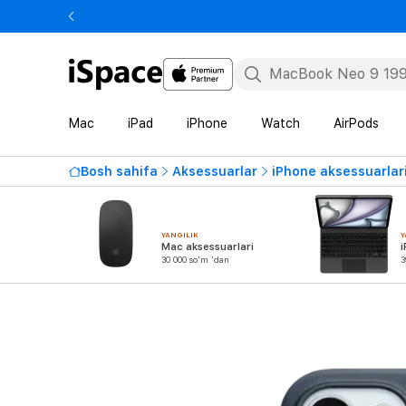
Mac
iPad
iPhone
Watch
AirPods
Bosh sahifa
Aksessuarlar
iPhone aksessuarlar
YANGILIK
Y
Mac aksessuarlari
i
30 000 so'm 'dan
3