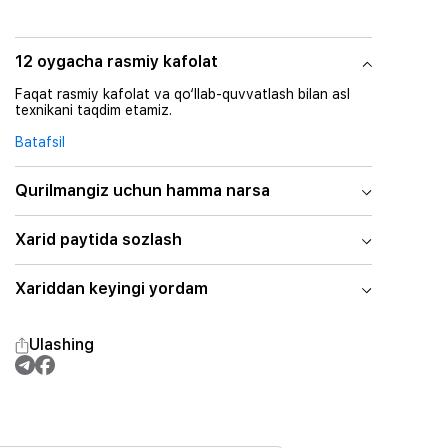
12 oygacha rasmiy kafolat
Faqat rasmiy kafolat va qo‘llab-quvvatlash bilan asl
texnikani taqdim etamiz.
Batafsil
Qurilmangiz uchun hamma narsa
Xarid paytida sozlash
Xariddan keyingi yordam
Ulashing