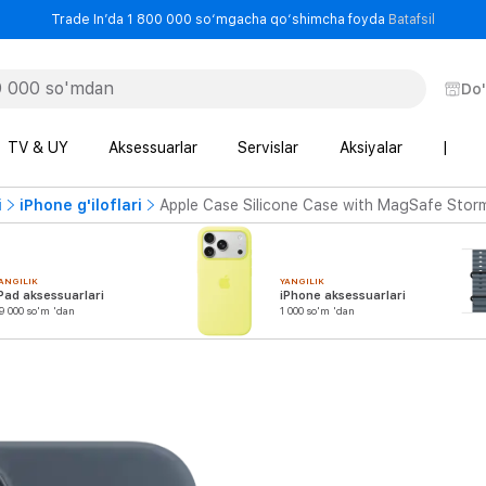
- Trade
Trade In’da 1 800 000 so‘mgacha qo‘shimcha foyda
Batafsil
Do
TV & UY
Aksessuarlar
Servislar
Aksiyalar
|
i
iPhone g'iloflari
Apple Case Silicone Case with MagSafe Storm
ANGILIK
YANGILIK
Pad aksessuarlari
iPhone aksessuarlari
9 000 so'm 'dan
1 000 so'm 'dan