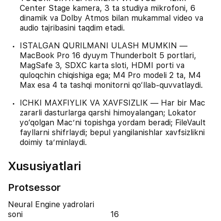
Center Stage kamera, 3 ta studiya mikrofoni, 6
dinamik va Dolby Atmos bilan mukammal video va
audio tajribasini taqdim etadi.
ISTALGAN QURILMANI ULASH MUMKIN —
MacBook Pro 16 dyuym Thunderbolt 5 portlari,
MagSafe 3, SDXC karta sloti, HDMI porti va
quloqchin chiqishiga ega; M4 Pro modeli 2 ta, M4
Max esa 4 ta tashqi monitorni qo‘llab-quvvatlaydi.
ICHKI MAXFIYLIK VA XAVFSIZLIK — Har bir Mac
zararli dasturlarga qarshi himoyalangan; Lokator
yo‘qolgan Mac’ni topishga yordam beradi; FileVault
fayllarni shifrlaydi; bepul yangilanishlar xavfsizlikni
doimiy ta’minlaydi.
Xususiyatlari
Protsessor
Neural Engine yadrolari
soni
16