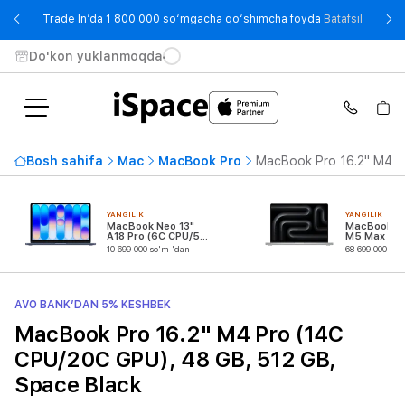
- Trade
Trade In’da 1 800 000 so‘mgacha qo‘shimcha foyda
Batafsil
Do'kon yuklanmoqda
Bosh sahifa
Mac
MacBook Pro
MacBook Pro 16.2" M4 P
YANGILIK
YANGILIK
MacBook Neo 13"
MacBook Pr
A18 Pro (6C CPU/5C
M5 Max (18
GPU)
CPU/32C G
10 699 000 so'm 'dan
68 699 000 so'
AVO BANK’DAN 5% KESHBEK
MacBook Pro 16.2" M4 Pro (14C
CPU/20C GPU), 48 GB, 512 GB,
Space Black