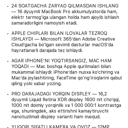
24 SOATGACHA ZARYAD QILMASDAN ISHLANG
— 16 dyuymli MacBook Pro akkumulyatorda ham,
elektr tarmog‘iga ulangan holda ham ajoyib ishlash
samaradorligini namoyish etadi.
APPLE CHIPLARI BILAN ILOVALAR TEZROQ
ISHLAYDI — Microsoft 365’dan Adobe Creative
Cloud’gacha bo‘lgan sevimli dasturlar macOS’da
hayratlanarli darajada tez ishlaydi.
AGAR IPHONE’NI YOQTIRSANGIZ, MAC HAM
YOQADI — Mac boshqa Apple qurilmalari bilan
mukammal ishlaydi: iPhone’dan nusxa ko‘chiring va
Mac’da joylashtiring, FaceTime qo‘ng‘iroqlarini qabul
qiling yoki xabar yozing.
PRO DARAJADAGI YORQIN DISPLEY — 16,2
dyuymli Liquid Retina XDR displey 1600 nit cho‘qqi,
1000 nit doimiy yorqinlik va 1 000 000:1 kontrastga
ega, shuningdek, aks ettirishni kamaytiruvchi
nanotuzilmali displey varianti ham mavjud.
YUQORI SIFATLI KAMERA VA OVOZ — 12MP