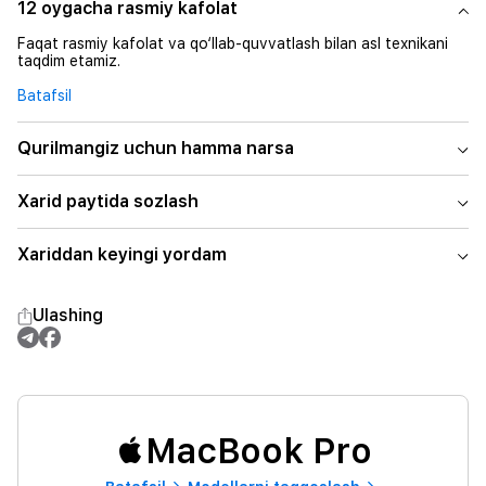
12 oygacha rasmiy kafolat
Faqat rasmiy kafolat va qo‘llab-quvvatlash bilan asl texnikani
taqdim etamiz.
Batafsil
Qurilmangiz uchun hamma narsa
Xarid paytida sozlash
Xariddan keyingi yordam
Ulashing
MacBook Pro