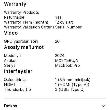
Warranty
Warranty Products
Returnable
Yes
Warranty Term (month)
12 oy (lar)
Warranty Validation Criteria
Serial Number
Video
GPU yadrolari soni
20
Asosiy ma’lumot
Model yili
2024
Artikul
MX2Y3RU/A
Seriya
MacBook Pro
Interfeyslar
Quloqchinlar
1 (3.5-mm minijack)
HDMI
1 (HDMI (Type A))
Thunderbolt 5
3 (USB Type C)
Do‘kon