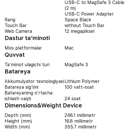
USB-C to MagSafe 3 Cable
(2 m)
USB-C Power Adapter
Rang
Space Black
Touch Bar
without Touch Bar
Web Camera
12 megapiksel
Dastur ta’minoti
Mos platformalar
Mac
Quvvat
Ta’minot ulagichi turi
MagSafe 3
Batareya
Akkumulyator texnologiyasi
Lithium Polymer
Batareya sig‘imi
100 vatt-soat
Batareyaning o‘rtacha
ishlash vaqti
24 soat
Dimensions&Weight Device
Depth (mm)
248.1 millimetr
Height (mm)
16.8 millimetr
Width (mm)
355.7 millimetr