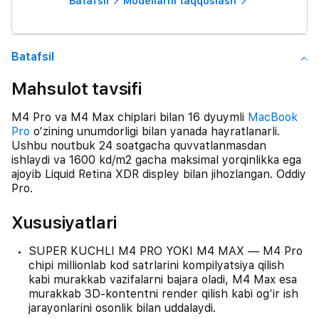
Batafsil
Modellarni taqqoslash
Batafsil
Mahsulot tavsifi
M4 Pro va M4 Max chiplari bilan 16 dyuymli
MacBook
Pro
o‘zining unumdorligi bilan yanada hayratlanarli.
Ushbu noutbuk 24 soatgacha quvvatlanmasdan
ishlaydi va 1600 kd/m2 gacha maksimal yorqinlikka ega
ajoyib Liquid Retina XDR displey bilan jihozlangan. Oddiy
Pro.
Xususiyatlari
SUPER KUCHLI M4 PRO YOKI M4 MAX — M4 Pro
chipi millionlab kod satrlarini kompilyatsiya qilish
kabi murakkab vazifalarni bajara oladi, M4 Max esa
murakkab 3D-kontentni render qilish kabi og‘ir ish
jarayonlarini osonlik bilan uddalaydi.