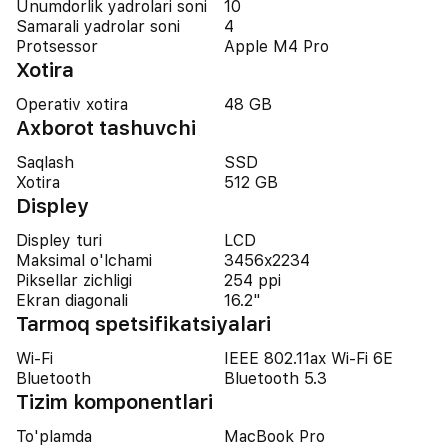
Unumdorlik yadrolari soni
10
Samarali yadrolar soni
4
Protsessor
Apple M4 Pro
Xotira
Operativ xotira
48 GB
Axborot tashuvchi
Saqlash
SSD
Xotira
512 GB
Displey
Displey turi
LCD
Maksimal o'lchami
3456x2234
Piksellar zichligi
254 ppi
Ekran diagonali
16.2"
Tarmoq spetsifikatsiyalari
Wi-Fi
IEEE 802.11ax Wi-Fi 6E
Bluetooth
Bluetooth 5.3
Tizim komponentlari
To'plamda
MacBook Pro