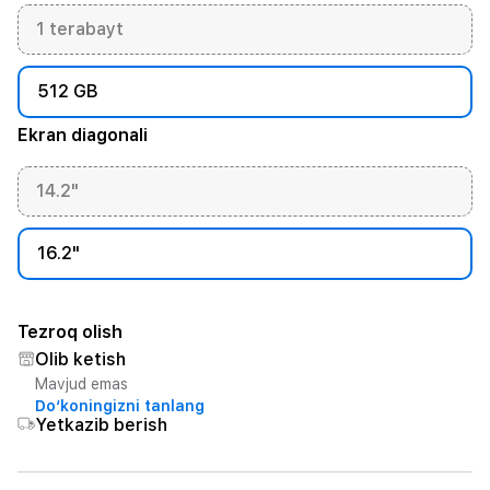
1 terabayt
512 GB
Ekran diagonali
14.2"
16.2"
Tezroq olish
Olib ketish
Mavjud emas
Do‘koningizni tanlang
Yetkazib berish