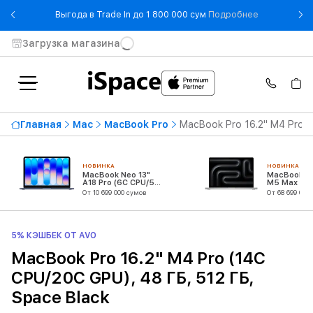
- Выгода в T
Выгода в Trade In до 1 800 000 сум
Подробнее
Загрузка магазина
Главная
Mac
MacBook Pro
MacBook Pro 16.2" M4 Pro (
НОВИНКА
НОВИНКА
MacBook Neo 13"
MacBook Pr
A18 Pro (6C CPU/5C
M5 Max (18
GPU)
CPU/32C G
От 10 699 000 сумов
От 68 699 000
5% КЭШБЕК ОТ AVO
MacBook Pro 16.2" M4 Pro (14C
CPU/20C GPU), 48 ГБ, 512 ГБ,
Space Black