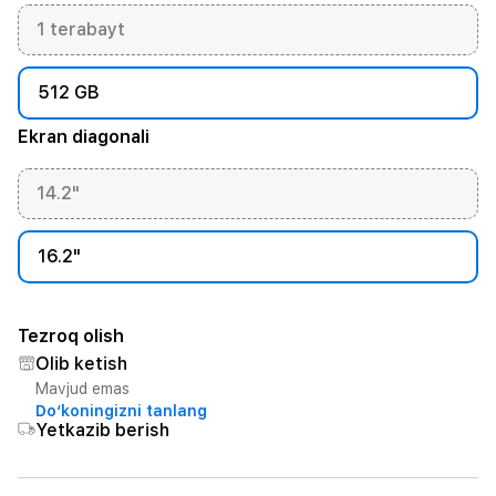
1 terabayt
512 GB
Ekran diagonali
14.2"
16.2"
Tezroq olish
Olib ketish
Mavjud emas
Do‘koningizni tanlang
Yetkazib berish