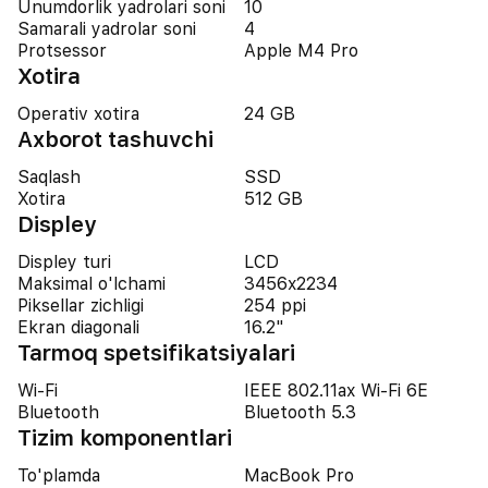
Unumdorlik yadrolari soni
10
Samarali yadrolar soni
4
Protsessor
Apple M4 Pro
Xotira
Operativ xotira
24 GB
Axborot tashuvchi
Saqlash
SSD
Xotira
512 GB
Displey
Displey turi
LCD
Maksimal o'lchami
3456x2234
Piksellar zichligi
254 ppi
Ekran diagonali
16.2"
Tarmoq spetsifikatsiyalari
Wi-Fi
IEEE 802.11ax Wi-Fi 6E
Bluetooth
Bluetooth 5.3
Tizim komponentlari
To'plamda
MacBook Pro