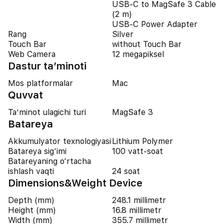
USB-C to MagSafe 3 Cable
(2 m)
USB-C Power Adapter
Rang
Silver
Touch Bar
without Touch Bar
Web Camera
12 megapiksel
Dastur ta’minoti
Mos platformalar
Mac
Quvvat
Ta’minot ulagichi turi
MagSafe 3
Batareya
Akkumulyator texnologiyasi
Lithium Polymer
Batareya sig‘imi
100 vatt-soat
Batareyaning o‘rtacha
ishlash vaqti
24 soat
Dimensions&Weight Device
Depth (mm)
248.1 millimetr
Height (mm)
16.8 millimetr
Width (mm)
355.7 millimetr