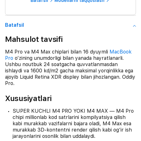
Batafsil
Modellarni taqqoslash
Batafsil
Mahsulot tavsifi
M4 Pro va M4 Max chiplari bilan 16 dyuymli
MacBook
Pro
o‘zining unumdorligi bilan yanada hayratlanarli.
Ushbu noutbuk 24 soatgacha quvvatlanmasdan
ishlaydi va 1600 kd/m2 gacha maksimal yorqinlikka ega
ajoyib Liquid Retina XDR displey bilan jihozlangan. Oddiy
Pro.
Xususiyatlari
SUPER KUCHLI M4 PRO YOKI M4 MAX — M4 Pro
chipi millionlab kod satrlarini kompilyatsiya qilish
kabi murakkab vazifalarni bajara oladi, M4 Max esa
murakkab 3D-kontentni render qilish kabi og‘ir ish
jarayonlarini osonlik bilan uddalaydi.