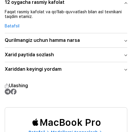
12 oygacha rasmiy kafolat
Faqat rasmiy kafolat va qo‘llab-quvvatlash bilan asl texnikani
taqdim etamiz.
Batafsil
Qurilmangiz uchun hamma narsa
Xarid paytida sozlash
Xariddan keyingi yordam
Ulashing
MacBook Pro