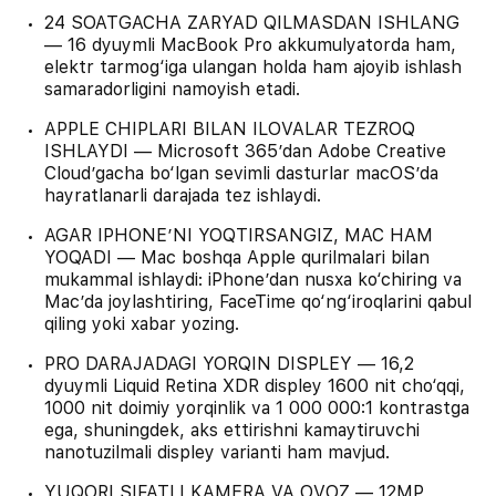
24 SOATGACHA ZARYAD QILMASDAN ISHLANG
— 16 dyuymli MacBook Pro akkumulyatorda ham,
elektr tarmog‘iga ulangan holda ham ajoyib ishlash
samaradorligini namoyish etadi.
APPLE CHIPLARI BILAN ILOVALAR TEZROQ
ISHLAYDI — Microsoft 365’dan Adobe Creative
Cloud’gacha bo‘lgan sevimli dasturlar macOS’da
hayratlanarli darajada tez ishlaydi.
AGAR IPHONE’NI YOQTIRSANGIZ, MAC HAM
YOQADI — Mac boshqa Apple qurilmalari bilan
mukammal ishlaydi: iPhone’dan nusxa ko‘chiring va
Mac’da joylashtiring, FaceTime qo‘ng‘iroqlarini qabul
qiling yoki xabar yozing.
PRO DARAJADAGI YORQIN DISPLEY — 16,2
dyuymli Liquid Retina XDR displey 1600 nit cho‘qqi,
1000 nit doimiy yorqinlik va 1 000 000:1 kontrastga
ega, shuningdek, aks ettirishni kamaytiruvchi
nanotuzilmali displey varianti ham mavjud.
YUQORI SIFATLI KAMERA VA OVOZ — 12MP