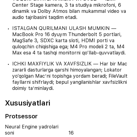
Center Stage kamera, 3 ta studiya mikrofoni, 6
dinamik va Dolby Atmos bilan mukammal video va
audio tajribasini taqdim etadi.
ISTALGAN QURILMANI ULASH MUMKIN —
MacBook Pro 16 dyuym Thunderbolt 5 portlari,
MagSafe 3, SDXC karta sloti, HDMI porti va
quloqchin chiqishiga ega; M4 Pro modeli 2 ta, M4
Max esa 4 ta tashqi monitorni qo‘llab-quvvatlaydi.
ICHKI MAXFIYLIK VA XAVFSIZLIK — Har bir Mac
zararli dasturlarga qarshi himoyalangan; Lokator
yo‘qolgan Mac’ni topishga yordam beradi; FileVault
fayllarni shifrlaydi; bepul yangilanishlar xavfsizlikni
doimiy ta’minlaydi.
Xususiyatlari
Protsessor
Neural Engine yadrolari
soni
16