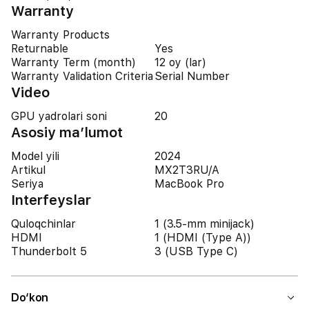
Warranty
Warranty Products
Returnable
Yes
Warranty Term (month)
12 oy (lar)
Warranty Validation Criteria
Serial Number
Video
GPU yadrolari soni
20
Asosiy ma’lumot
Model yili
2024
Artikul
MX2T3RU/A
Seriya
MacBook Pro
Interfeyslar
Quloqchinlar
1 (3.5-mm minijack)
HDMI
1 (HDMI (Type A))
Thunderbolt 5
3 (USB Type C)
Do‘kon