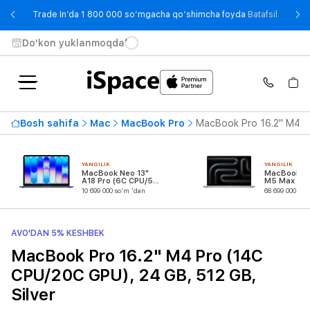
- Trade
Trade In’da 1 800 000 so‘mgacha qo‘shimcha foyda
Batafsil
Do'kon yuklanmoqda
Bosh sahifa
Mac
MacBook Pro
MacBook Pro 16.2" M4 Pr
YANGILIK
YANGILIK
MacBook Neo 13"
MacBook Pr
A18 Pro (6C CPU/5C
M5 Max (18
GPU)
CPU/32C G
10 699 000 so'm 'dan
68 699 000 so'
AVO'DAN 5% KESHBEK
MacBook Pro 16.2" M4 Pro (14C
CPU/20C GPU), 24 GB, 512 GB,
Silver