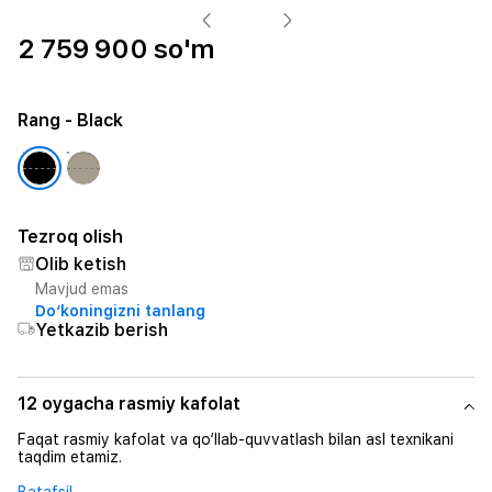
2 759 900 so'm
Rang
- Black
Tezroq olish
Olib ketish
Mavjud emas
Do‘koningizni tanlang
Yetkazib berish
12 oygacha rasmiy kafolat
Faqat rasmiy kafolat va qo‘llab-quvvatlash bilan asl texnikani
taqdim etamiz.