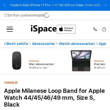
- Trad
Trade In bilan iPhone 17 Pro — 11 152 000 so‘mdan.
Sotib olish
Do'kon yuklanmoqda
Bosh sahifa
Aksessuarlar
Watch aksessuarlari
Apple 
YANGILIK
YANGILIK
Mac aksessuarlari
iPad aksess
30 000 so'm 'dan
39 000 so'm 'd
YANGILIK
Apple Milanese Loop Band for Apple
Watch 44/45/46/49 mm, Size S,
Black