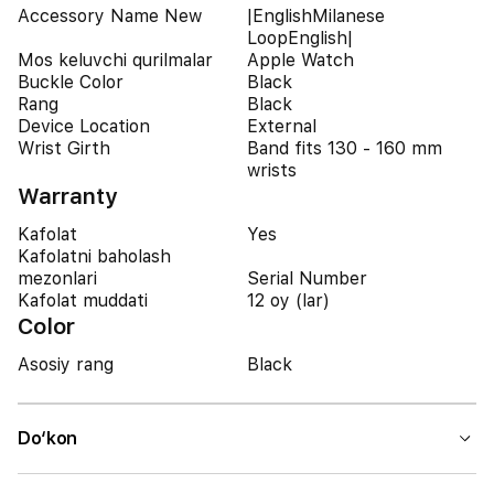
Accessory Name New
|EnglishMilanese
LoopEnglish|
Mos keluvchi qurilmalar
Apple Watch
Buckle Color
Black
Rang
Black
Device Location
External
Wrist Girth
Band fits 130 - 160 mm
wrists
Warranty
Kafolat
Yes
Kafolatni baholash
mezonlari
Serial Number
Kafolat muddati
12 oy (lar)
Color
Asosiy rang
Black
Do‘kon