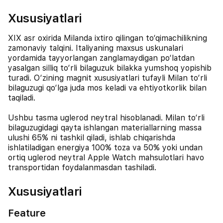
Xususiyatlari
XIX asr oxirida Milanda ixtiro qilingan to‘qimachilikning
zamonaviy talqini. Italiyaning maxsus uskunalari
yordamida tayyorlangan zanglamaydigan po‘latdan
yasalgan silliq to‘rli bilaguzuk bilakka yumshoq yopishib
turadi. O‘zining magnit xususiyatlari tufayli Milan to‘rli
bilaguzugi qo‘lga juda mos keladi va ehtiyotkorlik bilan
taqiladi.
Ushbu tasma uglerod neytral hisoblanadi. Milan to‘rli
bilaguzugidagi qayta ishlangan materiallarning massa
ulushi 65% ni tashkil qiladi, ishlab chiqarishda
ishlatiladigan energiya 100% toza va 50% yoki undan
ortiq uglerod neytral Apple Watch mahsulotlari havo
transportidan foydalanmasdan tashiladi.
Xususiyatlari
Feature