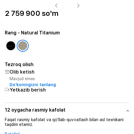
2 759 900 so'm
Rang
- Natural Titanium
Tezroq olish
Olib ketish
Mavjud emas
Do‘koningizni tanlang
Yetkazib berish
12 oygacha rasmiy kafolat
Faqat rasmiy kafolat va qo‘llab-quvvatlash bilan asl texnikani
taqdim etamiz.