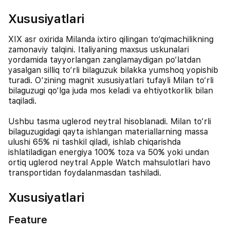
Xususiyatlari
XIX asr oxirida Milanda ixtiro qilingan to‘qimachilikning
zamonaviy talqini. Italiyaning maxsus uskunalari
yordamida tayyorlangan zanglamaydigan po‘latdan
yasalgan silliq to‘rli bilaguzuk bilakka yumshoq yopishib
turadi. O‘zining magnit xususiyatlari tufayli Milan to‘rli
bilaguzugi qo‘lga juda mos keladi va ehtiyotkorlik bilan
taqiladi.
Ushbu tasma uglerod neytral hisoblanadi. Milan to‘rli
bilaguzugidagi qayta ishlangan materiallarning massa
ulushi 65% ni tashkil qiladi, ishlab chiqarishda
ishlatiladigan energiya 100% toza va 50% yoki undan
ortiq uglerod neytral Apple Watch mahsulotlari havo
transportidan foydalanmasdan tashiladi.
Xususiyatlari
Feature