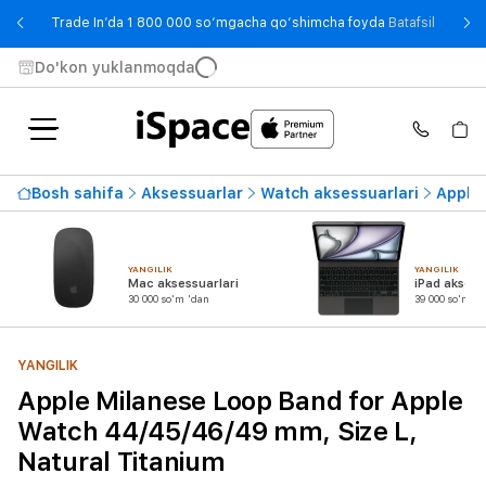
- Trade
Trade In’da 1 800 000 so‘mgacha qo‘shimcha foyda
Batafsil
Do'kon yuklanmoqda
Bosh sahifa
Aksessuarlar
Watch aksessuarlari
Apple 
YANGILIK
YANGILIK
Mac aksessuarlari
iPad aksess
30 000 so'm 'dan
39 000 so'm 'd
YANGILIK
Apple Milanese Loop Band for Apple
Watch 44/45/46/49 mm, Size L,
Natural Titanium