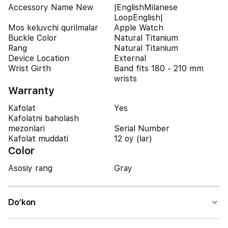
Accessory Name New
|EnglishMilanese
LoopEnglish|
Mos keluvchi qurilmalar
Apple Watch
Buckle Color
Natural Titanium
Rang
Natural Titanium
Device Location
External
Wrist Girth
Band fits 180 - 210 mm
wrists
Warranty
Kafolat
Yes
Kafolatni baholash
mezonlari
Serial Number
Kafolat muddati
12 oy (lar)
Color
Asosiy rang
Gray
Do‘kon