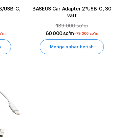
B/USB-C,
BASEUS Car Adapter 2*USB-C, 30
vatt
139 000 so'm
60 000 so'm
o'm
-79 000 so'm
h
Menga xabar berish