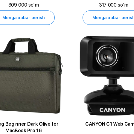
309 000 so'm
317 000 so'm
Menga xabar berish
Menga xabar beris
eginner Dark Olive for
CANYON C1 Web Cam
MacBook Pro 16