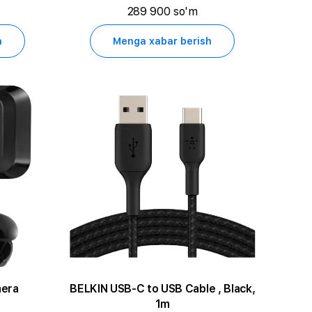
289 900 so'm
h
Menga xabar berish
era
BELKIN USB-C to USB Cable , Black,
1m