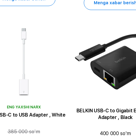
Menga xabar beris
ENG YAXSHI NARX
BELKIN USB-C to Gigabit 
SB-C to USB Adapter , White
Adapter , Black
385 000 so'm
400 000 so'm