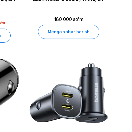
180 000 so'm
o'm
Menga xabar berish
h