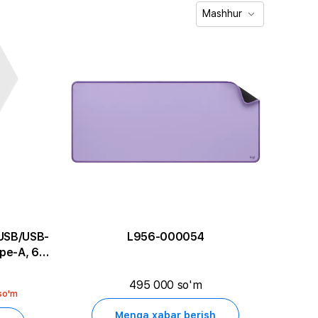
Mashhur
USB/USB-
L956-000054
pe-A, 65
495 000 so'm
so'm
Menga xabar berish