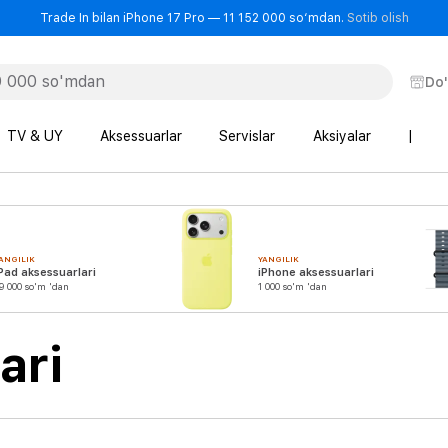
- Trad
Trade In bilan iPhone 17 Pro — 11 152 000 so‘mdan.
Sotib olish
Do
TV & UY
Aksessuarlar
Servislar
Aksiyalar
|
ANGILIK
YANGILIK
Pad aksessuarlari
iPhone aksessuarlari
9 000 so'm 'dan
1 000 so'm 'dan
ari