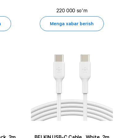
220 000 so'm
h
Menga xabar berish
ack, 2m
BELKIN USB-C Cable , White, 2m