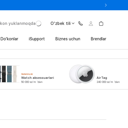
e In bilan iPhone 17 Pro — 11 152 000 so‘mdan.
'kon yuklanmoqda
O'zbek tili
Do‘konlar
iSupport
Biznes uchun
Brendlar
YANGILIK
Watch aksessuarlari
AirTag
50 000 so'm 'dan
240 000 so'm 'dan