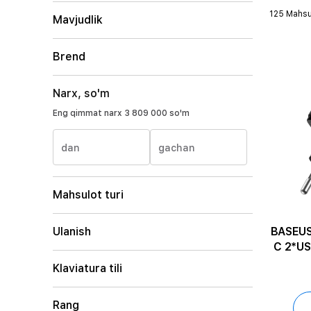
125 Mahsu
Mavjudlik
Brend
Narx, so'm
Eng qimmat narx
3 809 000 so'm
dan
gachan
Mahsulot turi
BASEUS
Ulanish
C 2*US
Klaviatura tili
Rang