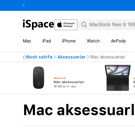
Mac
iPad
iPhone
Watch
AirPods
Bosh sahifa
Aksessuarlar
Mac aksessuarlari
YANGILIK
Y
Mac aksessuarlari
i
30 000 so'm 'dan
3
Mac aksessuarl