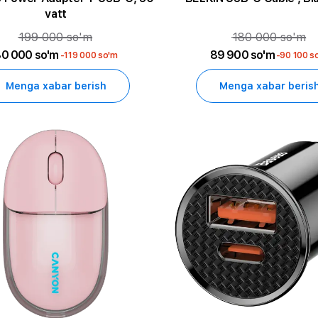
vatt
199 000 so'm
180 000 so'm
0 000 so'm
89 900 so'm
-119 000 so'm
-90 100 s
Menga xabar berish
Menga xabar beris