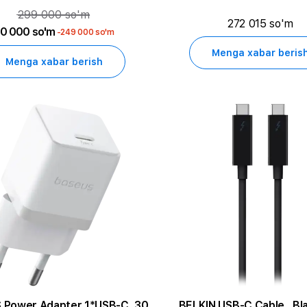
299 000 so'm
272 015 so'm
0 000 so'm
-249 000 so'm
Menga xabar beris
Menga xabar berish
 Power Adapter 1*USB-C, 30
BELKIN USB-C Cable , Bl