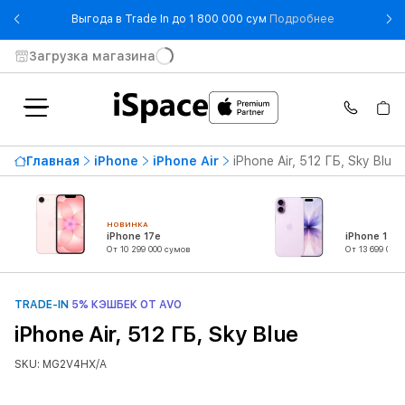
- Выгода в T
Выгода в Trade In до 1 800 000 сум
Подробнее
Загрузка магазина
Главная
iPhone
iPhone Air
iPhone Air, 512 ГБ, Sky Blue
НОВИНКА
iPhone 17e
iPhone 17
От 10 299 000 сумов
От 13 699 000
TRADE-IN
5% КЭШБЕК ОТ AVO
iPhone Air, 512 ГБ, Sky Blue
SKU: MG2V4HX/A