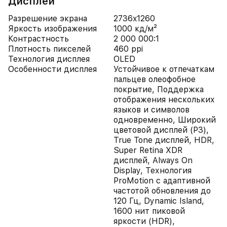
Дисплей
Разрешение экрана
2736x1260
Яркость изображения
1000 кд/м²
Контрастность
2 000 000:1
Плотность пикселей
460 ppi
Технология дисплея
OLED
Особенности дисплея
Устойчивое к отпечаткам
пальцев олеофобное
покрытие, Поддержка
отображения нескольких
языков и символов
одновременно, Широкий
цветовой дисплей (P3),
True Tone дисплей, HDR,
Super Retina XDR
дисплей, Always On
Display, Технология
ProMotion с адаптивной
частотой обновления до
120 Гц, Dynamic Island,
1600 нит пиковой
яркости (HDR),