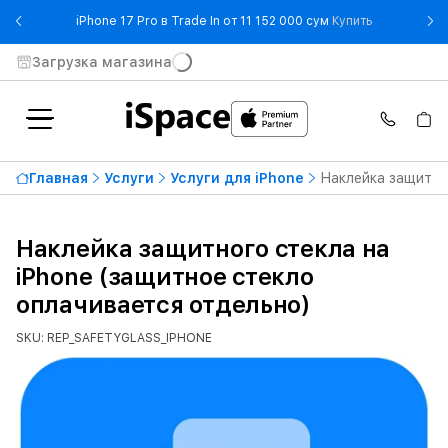
- iPhone 17 
iPhone 17 Pro в Trade In от 11 152 000 сум
Купить
Загрузка магазина
Главная
Услуги
Услуги для iPhone
Наклейка защитно
Наклейка защитного стекла на
iPhone (защитное стекло
оплачивается отдельно)
SKU: REP_SAFETYGLASS_IPHONE