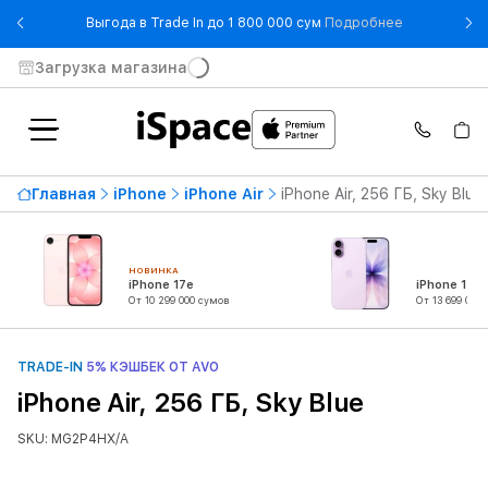
- Выгода в T
Выгода в Trade In до 1 800 000 сум
Подробнее
Загрузка магазина
Главная
iPhone
iPhone Air
iPhone Air, 256 ГБ, Sky Blue
НОВИНКА
iPhone 17e
iPhone 17
От 10 299 000 сумов
От 13 699 000
TRADE-IN
5% КЭШБЕК ОТ AVO
iPhone Air, 256 ГБ, Sky Blue
SKU: MG2P4HX/A