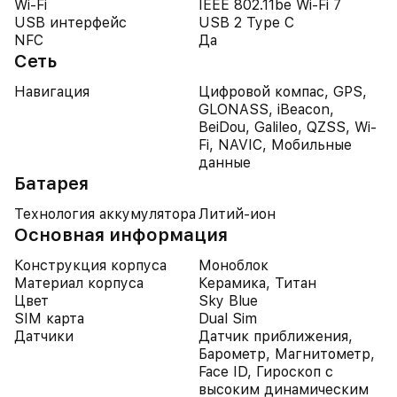
Wi-Fi
IEEE 802.11be Wi-Fi 7
USB интерфейс
USB 2 Type C
NFC
Да
Сеть
Навигация
Цифровой компас, GPS,
GLONASS, iBeacon,
BeiDou, Galileo, QZSS, Wi-
Fi, NAVIC, Мобильные
данные
Батарея
Технология аккумулятора
Литий-ион
Основная информация
Конструкция корпуса
Моноблок
Материал корпуса
Керамика, Титан
Цвет
Sky Blue
SIM карта
Dual Sim
Датчики
Датчик приближения,
Барометр, Магнитометр,
Face ID, Гироскоп с
высоким динамическим