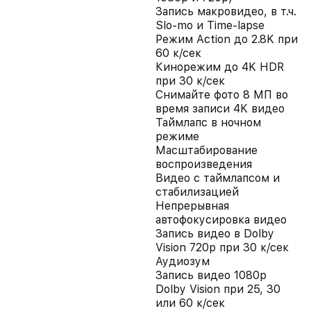
Запись макровидео, в т.ч.
Slo-mo и Time-lapse
Режим Action до 2.8K при
60 к/сек
Кинорежим до 4K HDR
при 30 к/сек
Снимайте фото 8 МП во
время записи 4K видео
Таймлапс в ночном
режиме
Масштабирование
воспроизведения
Видео с таймлапсом и
стабилизацией
Непрерывная
автофокусировка видео
Запись видео в Dolby
Vision 720p при 30 к/сек
Аудиозум
Запись видео 1080p
Dolby Vision при 25, 30
или 60 к/сек