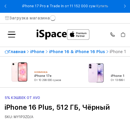
- iPhone 17 
iPhone 17 Pro в Trade In от 11 152 000 сум
Купить
Загрузка магазина
Главная
iPhone
iPhone 16 & iPhone 16 Plus
iPhone 16 
НОВИНКА
iPhone 17e
iPhone 17
От 10 299 000 сумов
От 13 699 000
5% КЭШБЕК ОТ AVO
iPhone 16 Plus, 512 ГБ, Чёрный
SKU: MY1P3ZD/A