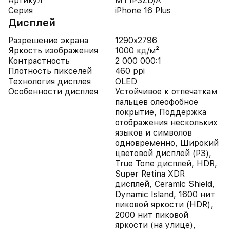
Артикул
MY1P3ZD/A
Серия
iPhone 16 Plus
Дисплей
Разрешение экрана
1290x2796
Яркость изображения
1000 кд/м²
Контрастность
2 000 000:1
Плотность пикселей
460 ppi
Технология дисплея
OLED
Особенности дисплея
Устойчивое к отпечаткам
пальцев олеофобное
покрытие, Поддержка
отображения нескольких
языков и символов
одновременно, Широкий
цветовой дисплей (P3),
True Tone дисплей, HDR,
Super Retina XDR
дисплей, Ceramic Shield,
Dynamic Island, 1600 нит
пиковой яркости (HDR),
2000 нит пиковой
яркости (на улице),