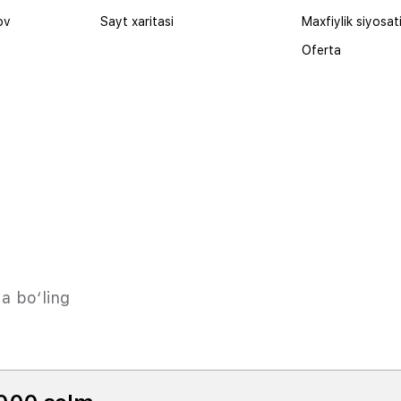
ov
Sayt xaritasi
Maxfiylik siyosat
Oferta
a bo‘ling