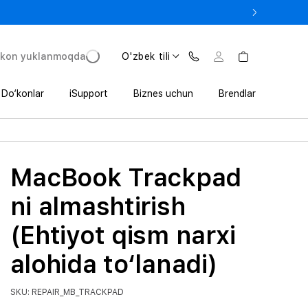
 In’da 1 800 000 so‘mgacha qo‘shimcha foyda
'kon yuklanmoqda
O'zbek tili
Do‘konlar
iSupport
Biznes uchun
Brendlar
MacBook Trackpad
ni almashtirish
(Ehtiyot qism narxi
alohida to‘lanadi)
SKU: REPAIR_MB_TRACKPAD