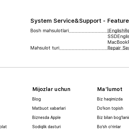
System Service&Support - Feature
Bosh mahsulotlari
|EnglishR
SSDEngli
MacBookR
Mahsulot turi
Repair Se
Mijozlar uchun
Ma’lumot
Blog
Biz haqimizda
Matbuot xabarlari
Do'kon topish
Biznesda Apple
Biz bilan bog'lan
olat
Sodiqlik dasturi
Bo‘sh o‘rinlar