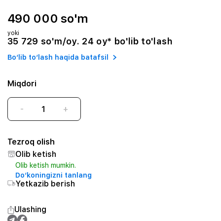
490 000 so'm
yoki
35 729 so'm/oy. 24 oy* bo'lib to'lash
Bo‘lib to‘lash haqida batafsil
Miqdori
-
+
Tezroq olish
Olib ketish
Olib ketish mumkin.
Do‘koningizni tanlang
Yetkazib berish
Ulashing