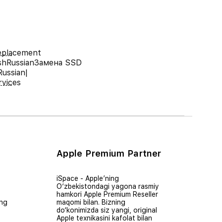
eplacement
shRussianЗамена SSD
ussian|
rvices
Apple Premium Partner
iSpace - Apple’ning
O‘zbekistondagi yagona rasmiy
hamkori Apple Premium Reseller
ing
maqomi bilan. Bizning
do‘konimizda siz yangi, original
Apple texnikasini kafolat bilan