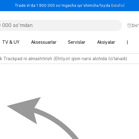
- Trade
Trade In’da 1 800 000 so‘mgacha qo‘shimcha foyda
Batafsil
Do
TV & UY
Aksessuarlar
Servislar
Aksiyalar
|
Trackpad ni almashtirish (Ehtiyot qism narxi alohida to‘lanadi)