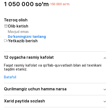
1 050 000 so'm
-150 000 so'm
Tezroq olish
Olib ketish
Mavjud emas
Do‘koningizni tanlang
Yetkazib berish
12 oygacha rasmiy kafolat
Faqat rasmiy kafolat va qo‘llab-quvvatlash bilan asl texnikani
taqdim etamiz.
Batafsil
Qurilmangiz uchun hamma narsa
Xarid paytida sozlash