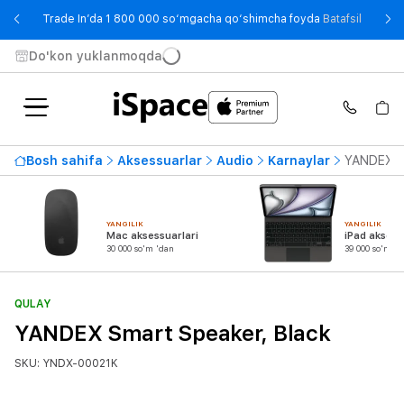
- Trade
Trade In’da 1 800 000 so‘mgacha qo‘shimcha foyda
Batafsil
Do'kon yuklanmoqda
Bosh sahifa
Aksessuarlar
Audio
Karnaylar
YANDEX Sm
YANGILIK
YANGILIK
Mac aksessuarlari
iPad aksess
30 000 so'm 'dan
39 000 so'm 'd
QULAY
YANDEX Smart Speaker, Black
SKU: YNDX-00021K