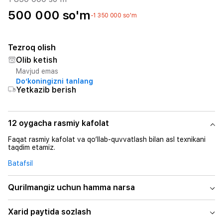
500 000 so'm
-1 350 000 so'm
Tezroq olish
Olib ketish
Mavjud emas
Do‘koningizni tanlang
Yetkazib berish
12 oygacha rasmiy kafolat
Faqat rasmiy kafolat va qo‘llab-quvvatlash bilan asl texnikani
taqdim etamiz.
Batafsil
Qurilmangiz uchun hamma narsa
Xarid paytida sozlash