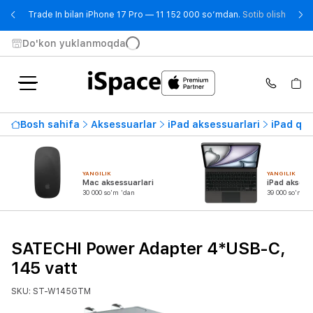
- Trad
Trade In bilan iPhone 17 Pro — 11 152 000 so‘mdan.
Sotib olish
Do'kon yuklanmoqda
Bosh sahifa
Aksessuarlar
iPad aksessuarlari
iPad quv
YANGILIK
YANGILIK
Mac aksessuarlari
iPad aksess
30 000 so'm 'dan
39 000 so'm 'd
SATECHI Power Adapter 4*USB-C,
145 vatt
SKU: ST-W145GTM