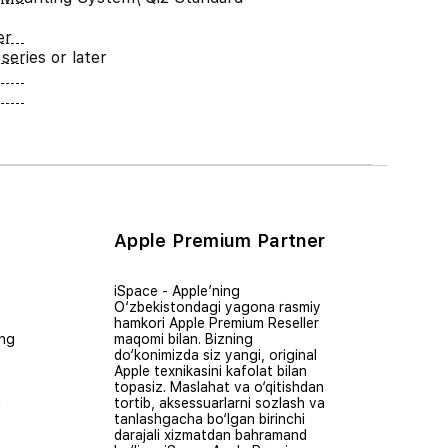
er
series or later
Apple Premium Partner
iSpace - Apple’ning
O‘zbekistondagi yagona rasmiy
hamkori Apple Premium Reseller
ing
maqomi bilan. Bizning
do‘konimizda siz yangi, original
Apple texnikasini kafolat bilan
topasiz. Maslahat va o‘qitishdan
i
tortib, aksessuarlarni sozlash va
tanlashgacha bo‘lgan birinchi
darajali xizmatdan bahramand