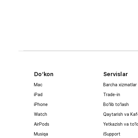
Do‘kon
Servislar
Mac
Barcha xizmatlar
iPad
Trade-in
iPhone
Bo'lib to'lash
Watch
Qaytarish va Kaf
AirPods
Yetkazish va to'l
Musiqa
iSupport