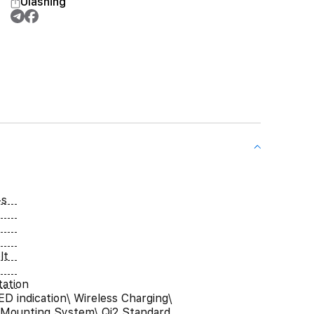
Ulashing
-s
lt
ation
ED indication\ Wireless Charging\
 Mounting System\ Qi2 Standard