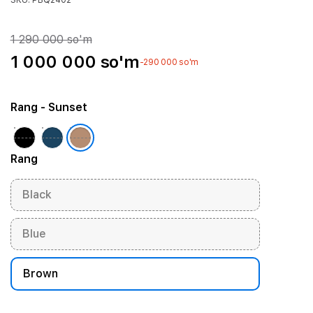
SKU: PBQ2402
1 290 000 so'm
1 000 000 so'm
-290 000 so'm
Rang
- Sunset
Rang
Black
Blue
Brown