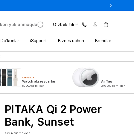
 In’da 1 800 000 so‘mgacha qo‘shimcha foyda
'kon yuklanmoqda
O'zbek tili
Do‘konlar
iSupport
Biznes uchun
Brendlar
t
YANGILIK
Watch aksessuarlari
AirTag
50 000 so'm 'dan
240 000 so'm 'dan
PITAKA Qi 2 Power
Bank, Sunset