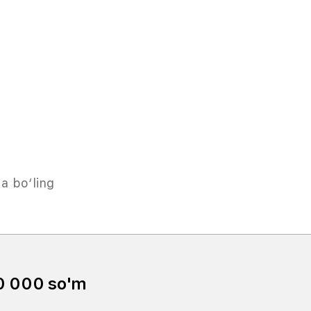
a bo‘ling
© 2
0 000 so'm