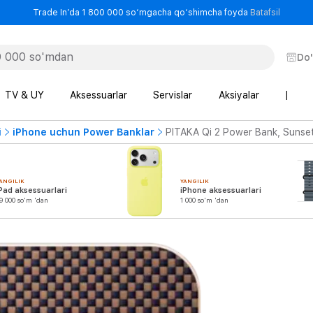
- Trade
Trade In’da 1 800 000 so‘mgacha qo‘shimcha foyda
Batafsil
Do
TV & UY
Aksessuarlar
Servislar
Aksiyalar
|
i
iPhone uchun Power Banklar
PITAKA Qi 2 Power Bank, Sunse
ANGILIK
YANGILIK
Pad aksessuarlari
iPhone aksessuarlari
9 000 so'm 'dan
1 000 so'm 'dan