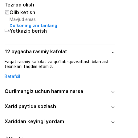
Tezroq olish
Olib ketish
Mavjud emas
Do‘koningizni tanlang
Yetkazib berish
12 oygacha rasmiy kafolat
Faqat rasmiy kafolat va qo‘llab-quvvatlash bilan asl
texnikani taqdim etamiz.
Batafsil
Qurilmangiz uchun hamma narsa
Xarid paytida sozlash
Xariddan keyingi yordam