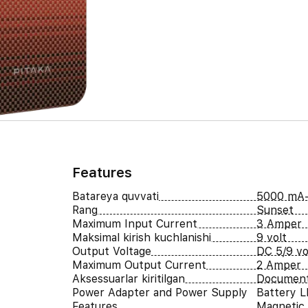
Features
Batareya quvvati
5000 mA
Rang
Sunset
Maximum Input Current
3 Amper
Maksimal kirish kuchlanishi
9 volt
Output Voltage
DC 5/9 vo
Maximum Output Current
2 Amper
Aksessuarlar kiritilgan
Document
Power Adapter and Power Supply
Battery L
Features
Magnetic