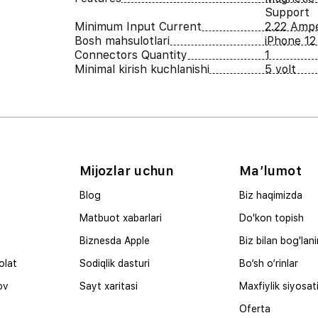
Support
Minimum Input Current
2.22 Amp
Bosh mahsulotlari
iPhone 12 
Connectors Quantity
1
Minimal kirish kuchlanishi
5 volt
Mijozlar uchun
Ma’lumot
Blog
Biz haqimizda
Matbuot xabarlari
Do'kon topish
Biznesda Apple
Biz bilan bog'lan
olat
Sodiqlik dasturi
Bo‘sh o‘rinlar
ov
Sayt xaritasi
Maxfiylik siyosat
Oferta