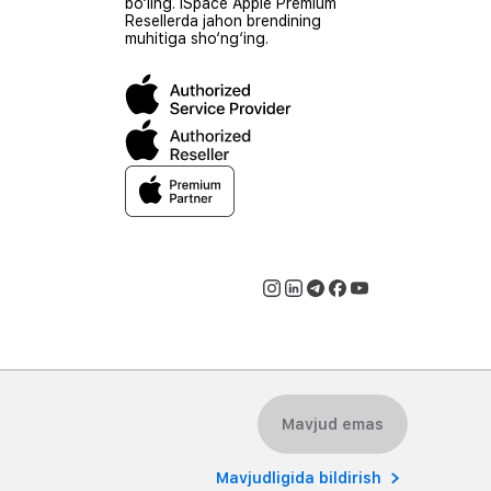
bo‘ling. iSpace Apple Premium
Resellerda jahon brendining
muhitiga sho‘ng‘ing.
Mavjud emas
026 iSpace Uzbekistan. Barcha huquqlar himoyalangan.
Mavjudligida bildirish