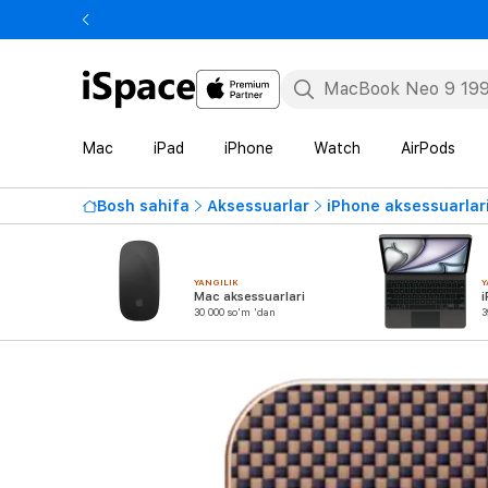
Mac
iPad
iPhone
Watch
AirPods
Bosh sahifa
Aksessuarlar
iPhone aksessuarlar
YANGILIK
Y
Mac aksessuarlari
i
30 000 so'm 'dan
3