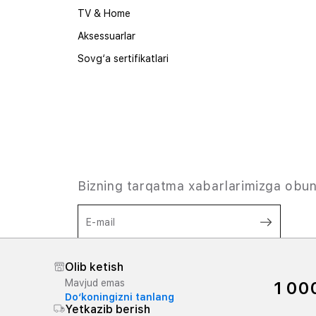
TV & Home
Aksessuarlar
Sovg‘a sertifikatlari
Bizning tarqatma xabarlarimizga obun
E-mail
Shaxsiy ma'lumotlarni qayta ishlashga
Olib ketish
rozilik berish
siyosatga muvofiq,
va
Mavjud emas
1 00
Shartlar va qoidalar
Do‘koningizni tanlang
Yetkazib berish