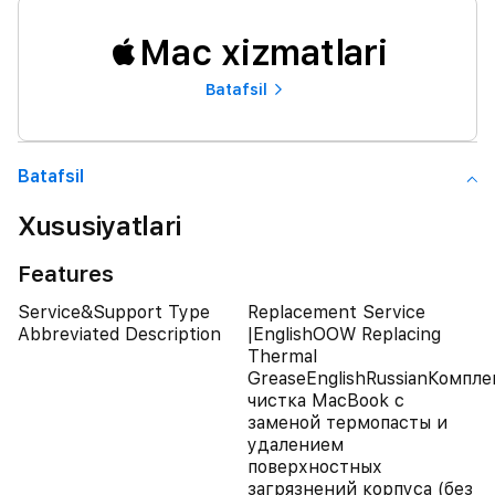
Mac xizmatlari
Batafsil
Batafsil
Xususiyatlari
Features
Service&Support Type
Replacement Service
Abbreviated Description
|EnglishOOW Replacing
Thermal
GreaseEnglishRussianКомпле
чистка MacBook с
заменой термопасты и
удалением
поверхностных
загрязнений корпуса (без