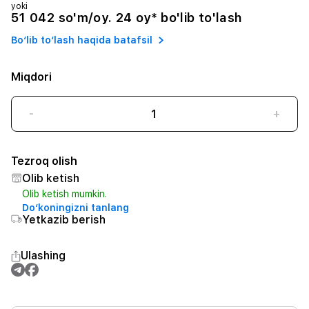
yoki
51 042 so'm/oy. 24 oy* bo'lib to'lash
Bo‘lib to‘lash haqida batafsil
Miqdori
-
+
Tezroq olish
Olib ketish
Olib ketish mumkin.
Do‘koningizni tanlang
Yetkazib berish
Ulashing