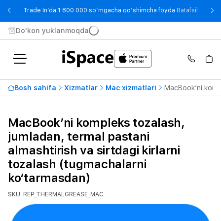
- Trade
Trade In’da 1 800 000 so‘mgacha qo‘shimcha foyda
Batafsil
Do'kon yuklanmoqda
Bosh sahifa
Xizmatlar
Mac xizmatlari
MacBook’ni komple
MacBook’ni kompleks tozalash,
jumladan, termal pastani
almashtirish va sirtdagi kirlarni
tozalash (tugmachalarni
ko‘tarmasdan)
SKU: REP_THERMALGREASE_MAC