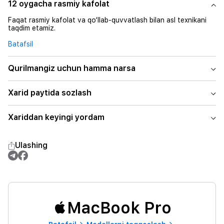
12 oygacha rasmiy kafolat
Faqat rasmiy kafolat va qo‘llab-quvvatlash bilan asl texnikani
taqdim etamiz.
Batafsil
Qurilmangiz uchun hamma narsa
Xarid paytida sozlash
Xariddan keyingi yordam
Ulashing
MacBook Pro