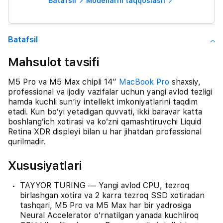
Batafsil
Modellarni taqqoslash
Batafsil
Mahsulot tavsifi
M5 Pro va M5 Max chipli 14″
MacBook Pro
shaxsiy,
professional va ijodiy vazifalar uchun yangi avlod tezligi
hamda kuchli sunʼiy intellekt imkoniyatlarini taqdim
etadi. Kun boʻyi yetadigan quvvati, ikki baravar katta
boshlangʻich xotirasi va koʻzni qamashtiruvchi Liquid
Retina XDR displeyi bilan u har jihatdan professional
qurilmadir.
Xususiyatlari
TAYYOR TURING — Yangi avlod CPU, tezroq
birlashgan xotira va 2 karra tezroq SSD xotiradan
tashqari, M5 Pro va M5 Max har bir yadrosiga
Neural Accelerator oʻrnatilgan yanada kuchliroq