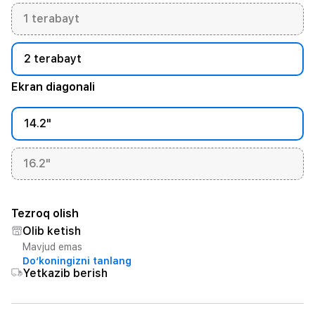
1 terabayt
2 terabayt
Ekran diagonali
14.2"
16.2"
Tezroq olish
Olib ketish
Mavjud emas
Do‘koningizni tanlang
Yetkazib berish