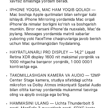
xavfsiz ishlashiga yordam beradi.
IPHONE YOQSA, MAC HAM YOQIB QOLADI —
Mac boshqa Apple qurilmalari bilan sehrgar kabi
ishlaydi. iPhone Mirroring yordamida Mac orqali
iPhone'da nimalar borligini koʻrish va boshqarish
mumkin. Biror narsani iPhone'da nusxalab, Mac'da
joylang. Messages yordamida matnli xabarlar
yuboring yoki FaceTime chaqiruvlariga javob berish
uchun Mac qurilmangizdan foydalaning.
HAYRATLANARLI PRO DISPLEY — 14,2″ Liquid
Retina XDR displey 1600 nit maksimal yorqinlik va
1000 nitgacha barqaror yorqinlik, 1 000 000:1
kontrastga ega.
TAKOMILLASHGAN KAMERA VA AUDIO — 12MP
Center Stage kamera, studiya sifatidagi uchta
mikrofon va Dolby Atmos imkoniyatli Spatial Audio
bilan oltita karnay yordamida mukammal tasvirga
oling va ajoyib ovozga ega boʻling.
HAMMASINI ULANG — Uchta Thunderbolt 5