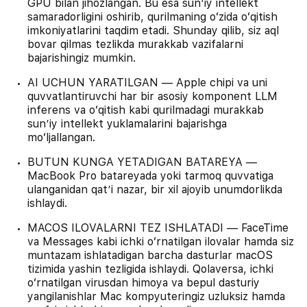
GPU bilan jihozlangan. Bu esa sunʼiy intellekt
samaradorligini oshirib, qurilmaning oʻzida oʻqitish
imkoniyatlarini taqdim etadi. Shunday qilib, siz aql
bovar qilmas tezlikda murakkab vazifalarni
bajarishingiz mumkin.
AI UCHUN YARATILGAN — Apple chipi va uni
quvvatlantiruvchi har bir asosiy komponent LLM
inferens va oʻqitish kabi qurilmadagi murakkab
sunʼiy intellekt yuklamalarini bajarishga
moʻljallangan.
BUTUN KUNGA YETADIGAN BATAREYA —
MacBook Pro batareyada yoki tarmoq quvvatiga
ulanganidan qatʼi nazar, bir xil ajoyib unumdorlikda
ishlaydi.
MACOS ILOVALARNI TEZ ISHLATADI — FaceTime
va Messages kabi ichki oʻrnatilgan ilovalar hamda siz
muntazam ishlatadigan barcha dasturlar macOS
tizimida yashin tezligida ishlaydi. Qolaversa, ichki
oʻrnatilgan virusdan himoya va bepul dasturiy
yangilanishlar Mac kompyuteringiz uzluksiz hamda