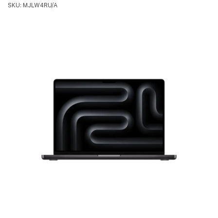
SKU: MJLW4RU/A