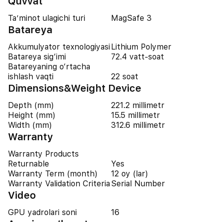
Quvvat
Ta’minot ulagichi turi
MagSafe 3
Batareya
Akkumulyator texnologiyasi
Lithium Polymer
Batareya sig‘imi
72.4 vatt-soat
Batareyaning o‘rtacha
ishlash vaqti
22 soat
Dimensions&Weight Device
Depth (mm)
221.2 millimetr
Height (mm)
15.5 millimetr
Width (mm)
312.6 millimetr
Warranty
Warranty Products
Returnable
Yes
Warranty Term (month)
12 oy (lar)
Warranty Validation Criteria
Serial Number
Video
GPU yadrolari soni
16