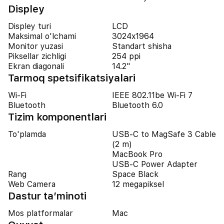
Displey
Displey turi
LCD
Maksimal o'lchami
3024x1964
Monitor yuzasi
Standart shisha
Piksellar zichligi
254 ppi
Ekran diagonali
14.2"
Tarmoq spetsifikatsiyalari
Wi-Fi
IEEE 802.11be Wi-Fi 7
Bluetooth
Bluetooth 6.0
Tizim komponentlari
To'plamda
USB-C to MagSafe 3 Cable
(2 m)
MacBook Pro
USB-C Power Adapter
Rang
Space Black
Web Camera
12 megapiksel
Dastur ta’minoti
Mos platformalar
Mac