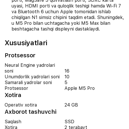
porti, MagSafe 3 quvvatlash porti, SDXC karta
uyasi, HDMI porti va quloqlik teshigi hamda Wi-Fi 7
va Bluetooth 6 uchun Apple tomonidan ishlab
chiqilgan N1 simsiz chipini taqdim etadi. Shuningdek,
u M5 Pro bilan uchtagacha yoki M5 Max bilan
beshtagacha tashqi displeyni dastaklaydi.
Xususiyatlari
Protsessor
Neural Engine yadrolari
soni
16
Unumdorlik yadrolari soni
10
Samarali yadrolar soni
5
Protsessor
Apple M5 Pro
Xotira
Operativ xotira
24 GB
Axborot tashuvchi
Saqlash
SSD
Xotira
2 terabayt