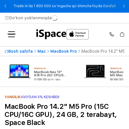
- Trade
Trade In’da 1 800 000 so‘mgacha qo‘shimcha foyda
Batafsil
Do'kon yuklanmoqda
Bosh sahifa
Mac
MacBook Pro
MacBook Pro 14.2" M5 Pr
YANGILIK
YANGILIK
MacBook Neo 13"
MacBook Pr
A18 Pro (6C CPU/5C
M5 Max (18
GPU)
CPU/32C G
10 699 000 so'm 'dan
68 699 000 so'
YANGILIK
AVO'DAN 5% KESHBEK
MacBook Pro 14.2" M5 Pro (15C
CPU/16C GPU), 24 GB, 2 terabayt,
Space Black