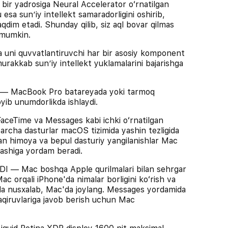
bir yadrosiga Neural Accelerator oʻrnatilgan
esa sunʼiy intellekt samaradorligini oshirib,
taqdim etadi. Shunday qilib, siz aql bovar qilmas
z mumkin.
ni quvvatlantiruvchi har bir asosiy komponent
urakkab sunʼiy intellekt yuklamalarini bajarishga
acBook Pro batareyada yoki tarmoq
joyib unumdorlikda ishlaydi.
Time va Messages kabi ichki oʻrnatilgan
archa dasturlar macOS tizimida yashin tezligida
sdan himoya va bepul dasturiy yangilanishlar Mac
lashiga yordam beradi.
 Mac boshqa Apple qurilmalari bilan sehrgar
ac orqali iPhone'da nimalar borligini koʻrish va
da nusxalab, Mac'da joylang. Messages yordamida
aqiruvlariga javob berish uchun Mac