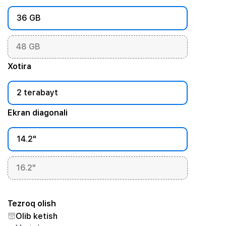
36 GB
48 GB
Xotira
2 terabayt
Ekran diagonali
14.2"
16.2"
Tezroq olish
Olib ketish