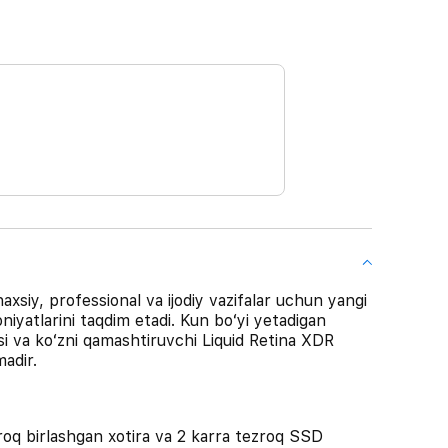
axsiy, professional va ijodiy vazifalar uchun yangi
oniyatlarini taqdim etadi. Kun boʻyi yetadigan
asi va koʻzni qamashtiruvchi Liquid Retina XDR
madir.
 birlashgan xotira va 2 karra tezroq SSD