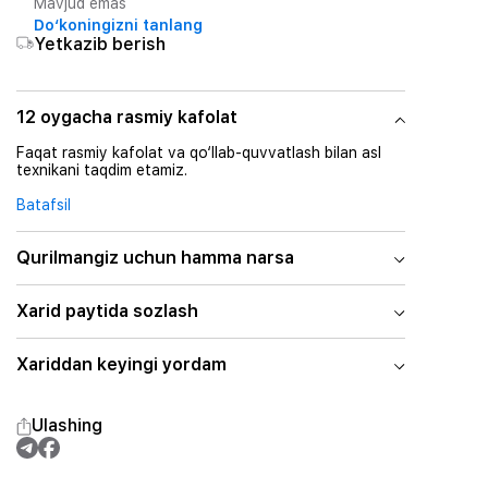
Mavjud emas
Do‘koningizni tanlang
Yetkazib berish
12 oygacha rasmiy kafolat
Faqat rasmiy kafolat va qo‘llab-quvvatlash bilan asl
texnikani taqdim etamiz.
Batafsil
Qurilmangiz uchun hamma narsa
Xarid paytida sozlash
Xariddan keyingi yordam
Ulashing