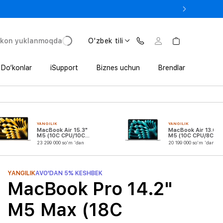
 In’da 1 800 000 so‘mgacha qo‘shimcha foyda
'kon yuklanmoqda
O'zbek tili
Do‘konlar
iSupport
Biznes uchun
Brendlar
YANGILIK
YANGILIK
MacBook Air 15.3"
MacBook Air 13.6"
M5 (10C CPU/10C
M5 (10C CPU/8C
GPU)
GPU)
23 299 000 so'm 'dan
20 199 000 so'm 'dan
YANGILIK
AVO'DAN 5% KESHBEK
MacBook Pro 14.2"
M5 Max (18C