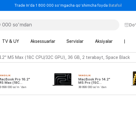
- Trade
Trade In’da 1 800 000 so‘mgacha qo‘shimcha foyda
Batafsil
Do
TV & UY
Aksessuarlar
Servislar
Aksiyalar
|
.2" M5 Max (18C CPU/32C GPU), 36 GB, 2 terabayt, Space Black
ANGILIK
YANGILIK
MacBook Pro 16.2"
MacBook Pro 14.2"
M5 Max (18C
M5 Pro (15C
CPU/32C GPU)
CPU/16C GPU)
8 699 000 so'm 'dan
38 899 000 so'm 'dan