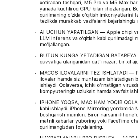
xotiradan tashqari, M5 Pro va M5 Max har 
yanada kuchliroq GPU bilan jihozlangan. Bu 
qurilmaning oʻzida oʻqitish imkoniyatlarini 
tezlikda murakkab vazifalarni bajarishingi
AI UCHUN YARATILGAN — Apple chipi va u
LLM inferens va oʻqitish kabi qurilmadagi m
moʻljallangan.
BUTUN KUNGA YETADIGAN BATAREYA — M
quvvatiga ulanganidan qatʼi nazar, bir xil a
MACOS ILOVALARNI TEZ ISHLATADI — Face
ilovalar hamda siz muntazam ishlatadigan b
ishlaydi. Qolaversa, ichki oʻrnatilgan viru
kompyuteringiz uzluksiz hamda xavfsiz ish
IPHONE YOQSA, MAC HAM YOQIB QOLADI —
kabi ishlaydi. iPhone Mirroring yordamida M
boshqarish mumkin. Biror narsani iPhone'
matnli xabarlar yuboring yoki FaceTime ch
qurilmangizdan foydalaning.