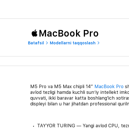
MacBook Pro
Batafsil
Modellarni taqqoslash
M5 Pro va M5 Max chipli 14″
MacBook Pro
sh
avlod tezligi hamda kuchli sunʼiy intellekt imk
quvvati, ikki baravar katta boshlangʻich xotir
displeyi bilan u har jihatdan professional quril
TAYYOR TURING — Yangi avlod CPU, tezroq