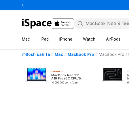
Mac
iPad
iPhone
Watch
AirPods
Bosh sahifa
Mac
MacBook Pro
MacBook Pro 14
YANGILIK
Y
MacBook Neo 13"
A18 Pro (6C CPU/5C
GPU)
10 699 000 so'm 'dan
6