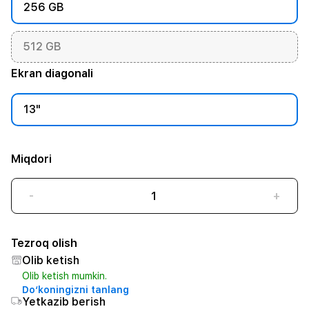
256 GB
512 GB
Ekran diagonali
13"
Miqdori
-
+
Tezroq olish
Olib ketish
Olib ketish mumkin.
Do‘koningizni tanlang
Yetkazib berish