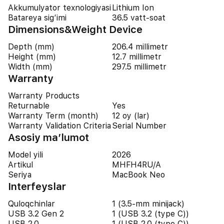
Akkumulyator texnologiyasi
Lithium Ion
Batareya sig‘imi
36.5 vatt-soat
Dimensions&Weight Device
Depth (mm)
206.4 millimetr
Height (mm)
12.7 millimetr
Width (mm)
297.5 millimetr
Warranty
Warranty Products
Returnable
Yes
Warranty Term (month)
12 oy (lar)
Warranty Validation Criteria
Serial Number
Asosiy ma’lumot
Model yili
2026
Artikul
MHFH4RU/A
Seriya
MacBook Neo
Interfeyslar
Quloqchinlar
1 (3.5-mm minijack)
USB 3.2 Gen 2
1 (USB 3.2 (type C))
USB 2.0
1 (USB 2.0 (type C))