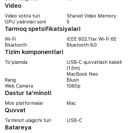
Video
Video xotira turi
Shared Video Memory
GPU yadrolari soni
5
Tarmoq spetsifikatsiyalari
Wi-Fi
IEEE 802.11ax Wi-Fi 6E
Bluetooth
Bluetooth 6.0
Tizim komponentlari
To'plamda
USB‐C quvvatlash kabeli
(1.5m)
MacBook Neo
Rang
Blush
Web Camera
1080p
Dastur ta’minoti
Mos platformalar
Mac
Quvvat
Ta’minot ulagichi turi
USB-C
Batareya