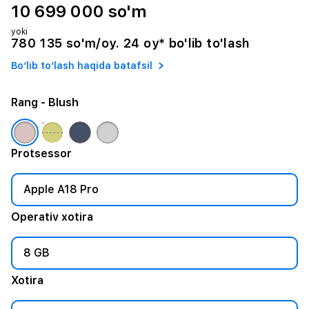
10 699 000 so'm
yoki
780 135 so'm/oy. 24 oy* bo'lib to'lash
Bo‘lib to‘lash haqida batafsil
Rang
- Blush
Protsessor
Apple A18 Pro
Operativ xotira
8 GB
Xotira