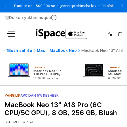
- Trade
Trade In’da 1 800 000 so‘mgacha qo‘shimcha foyda
Batafsil
Do'kon yuklanmoqda
Bosh sahifa
Mac
MacBook Neo
MacBook Neo 13" A18 Pr
YANGILIK
YANGILIK
MacBook Neo 13"
MacBook Pr
A18 Pro (6C CPU/5C
M5 Max (18
GPU)
CPU/32C G
10 699 000 so'm 'dan
68 699 000 so'
YANGILIK
AVO'DAN 5% KESHBEK
MacBook Neo 13" A18 Pro (6C
CPU/5C GPU), 8 GB, 256 GB, Blush
SKU: MHFH4RU/A