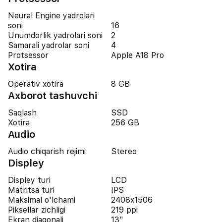
Neural Engine yadrolari
soni
16
Unumdorlik yadrolari soni
2
Samarali yadrolar soni
4
Protsessor
Apple A18 Pro
Xotira
Operativ xotira
8 GB
Axborot tashuvchi
Saqlash
SSD
Xotira
256 GB
Audio
Audio chiqarish rejimi
Stereo
Displey
Displey turi
LCD
Matritsa turi
IPS
Maksimal o'lchami
2408x1506
Piksellar zichligi
219 ppi
Ekran diagonali
13"