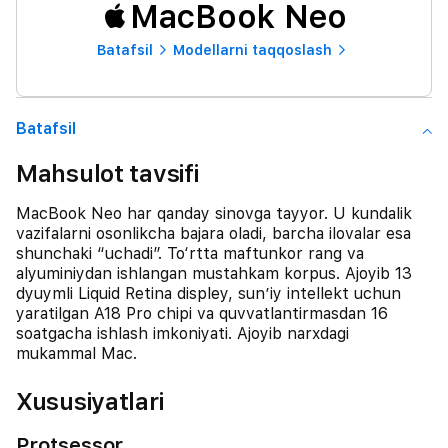
MacBook Neo
Batafsil
Modellarni taqqoslash
Batafsil
Mahsulot tavsifi
MacBook Neo har qanday sinovga tayyor. U kundalik
vazifalarni osonlikcha bajara oladi, barcha ilovalar esa
shunchaki “uchadi”. To‘rtta maftunkor rang va
alyuminiydan ishlangan mustahkam korpus. Ajoyib 13
dyuymli Liquid Retina displey, sun’iy intellekt uchun
yaratilgan A18 Pro chipi va quvvatlantirmasdan 16
soatgacha ishlash imkoniyati. Ajoyib narxdagi
mukammal Mac.
Xususiyatlari
Protsessor