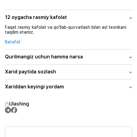
12 oygacha rasmiy kafolat
Faqat rasmiy kafolat va qo‘llab-quvvatlash bilan asl texnikani
taqdim etamiz.
Batafsil
Qurilmangiz uchun hamma narsa
Xarid paytida sozlash
Xariddan keyingi yordam
Ulashing