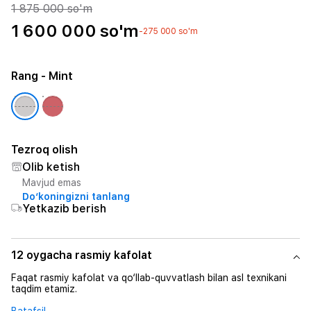
1 875 000 so'm
1 600 000 so'm
-275 000 so'm
Rang
- Mint
Tezroq olish
Olib ketish
Mavjud emas
Do‘koningizni tanlang
Yetkazib berish
12 oygacha rasmiy kafolat
Faqat rasmiy kafolat va qo‘llab-quvvatlash bilan asl texnikani
taqdim etamiz.