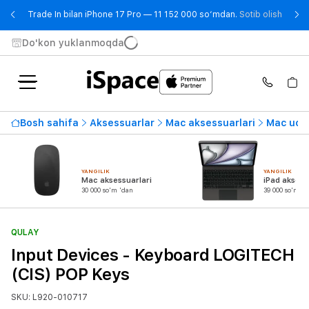
- Trad
Trade In bilan iPhone 17 Pro — 11 152 000 so‘mdan.
Sotib olish
Do'kon yuklanmoqda
Bosh sahifa
Aksessuarlar
Mac aksessuarlari
Mac uchu
YANGILIK
YANGILIK
Mac aksessuarlari
iPad aksess
30 000 so'm 'dan
39 000 so'm 'd
QULAY
Input Devices - Keyboard LOGITECH
(CIS) POP Keys
SKU: L920-010717