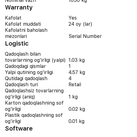
Nominal vazn
1030 kg
Warranty
Kafolat
Yes
Kafolat muddati
24 oy (lar)
Kafolatni baholash
mezonlari
Serial Number
Logistic
Qadoqlash bilan
tovarlarning og'irligi (yalpi)
1.03 kg
Qadoqdagi qismlar
1
Yalpi qutining og'irligi
4.57 kg
Qutidagi qadoqlash
4
Qadoqlash turi
Retail
Qadoqlashsiz tovarlarning
og'irligi (aniq)
1 kg
Karton qadoqlashning sof
og'irligi
0.02 kg
Plastik qadoqlashning sof
og'irligi
0.01 kg
Software