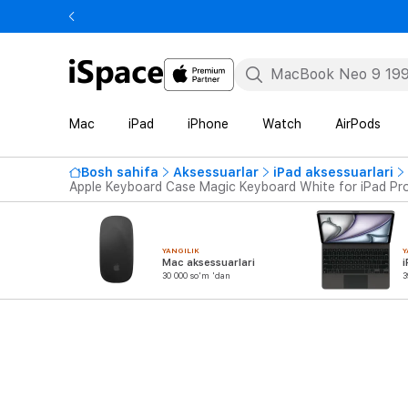
Mac
iPad
iPhone
Watch
AirPods
Bosh sahifa
Aksessuarlar
iPad aksessuarlari
Apple Keyboard Case Magic Keyboard White for iPad Pro 
YANGILIK
Y
Mac aksessuarlari
i
30 000 so'm 'dan
3