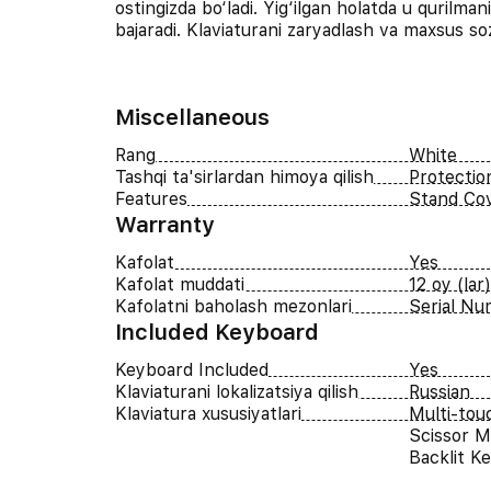
ostingizda bo‘ladi. Yig‘ilgan holatda u qurilma
bajaradi. Klaviaturani zaryadlash va maxsus s
Miscellaneous
Rang
White
Tashqi ta'sirlardan himoya qilish
Protectio
Features
Stand Cov
Warranty
Kafolat
Yes
Kafolat muddati
12 oy (lar)
Kafolatni baholash mezonlari
Serial N
Included Keyboard
Keyboard Included
Yes
Klaviaturani lokalizatsiya qilish
Russian
Klaviatura xususiyatlari
Multi-tou
Scissor 
Backlit K