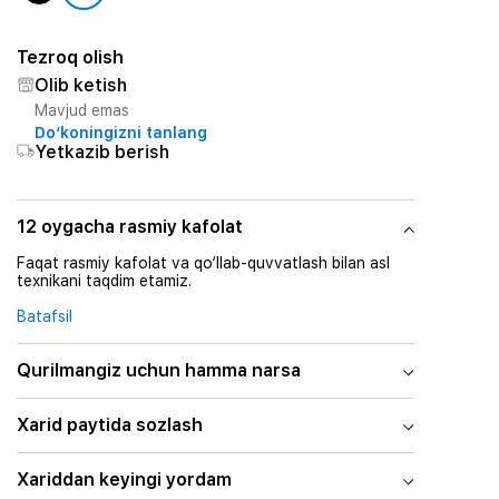
Tezroq olish
Olib ketish
Mavjud emas
Do‘koningizni tanlang
Yetkazib berish
12 oygacha rasmiy kafolat
Faqat rasmiy kafolat va qo‘llab-quvvatlash bilan asl
texnikani taqdim etamiz.
Batafsil
Qurilmangiz uchun hamma narsa
Xarid paytida sozlash
Xariddan keyingi yordam