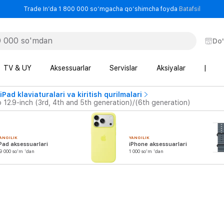
- Trade
Trade In’da 1 800 000 so‘mgacha qo‘shimcha foyda
Batafsil
Do
TV & UY
Aksessuarlar
Servislar
Aksiyalar
|
iPad klaviaturalari va kiritish qurilmalari
12.9-inch (3rd, 4th and 5th generation)/(6th generation)
ANGILIK
YANGILIK
Pad aksessuarlari
iPhone aksessuarlari
9 000 so'm 'dan
1 000 so'm 'dan