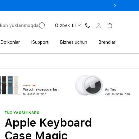
 In’da 1 800 000 so‘mgacha qo‘shimcha foyda
'kon yuklanmoqda
O'zbek tili
Do‘konlar
iSupport
Biznes uchun
Brendlar
YANGILIK
Watch aksessuarlari
AirTag
50 000 so'm 'dan
240 000 so'm 'dan
ENG YAXSHI NARX
Apple Keyboard
Case Magic