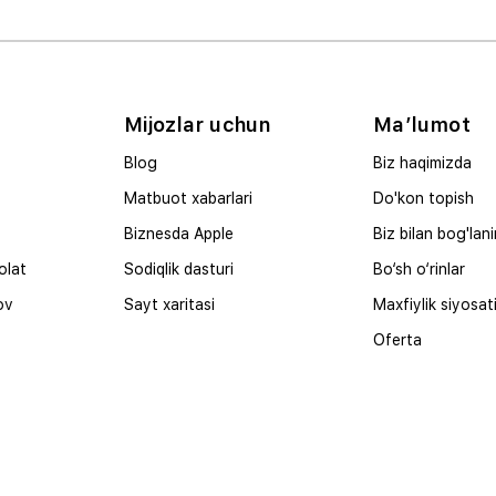
Mijozlar uchun
Ma’lumot
Blog
Biz haqimizda
Matbuot xabarlari
Do'kon topish
Biznesda Apple
Biz bilan bog'lan
olat
Sodiqlik dasturi
Bo‘sh o‘rinlar
ov
Sayt xaritasi
Maxfiylik siyosat
Oferta