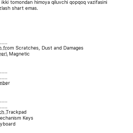
ni ikki tomondan himoya qiluvchi qopqoq vazifasini
ozlash shart emas.
n from Scratches, Dust and Damages
er\ Magnetic
umber
ch Trackpad
Mechanism Keys
eyboard