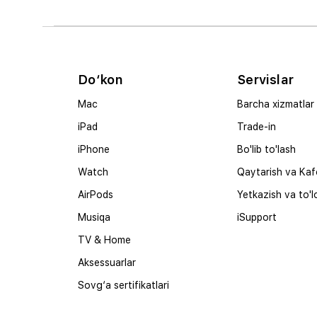
Do‘kon
Servislar
Mac
Barcha xizmatlar
iPad
Trade-in
iPhone
Bo'lib to'lash
Watch
Qaytarish va Kaf
AirPods
Yetkazish va to'l
Musiqa
iSupport
TV & Home
Aksessuarlar
Sovg‘a sertifikatlari