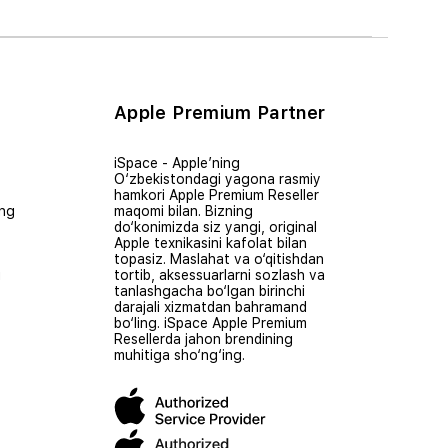
Apple Premium Partner
iSpace - Apple’ning
O‘zbekistondagi yagona rasmiy
hamkori Apple Premium Reseller
ing
maqomi bilan. Bizning
do‘konimizda siz yangi, original
Apple texnikasini kafolat bilan
topasiz. Maslahat va o‘qitishdan
i
tortib, aksessuarlarni sozlash va
tanlashgacha bo‘lgan birinchi
darajali xizmatdan bahramand
bo‘ling. iSpace Apple Premium
Resellerda jahon brendining
muhitiga sho‘ng‘ing.