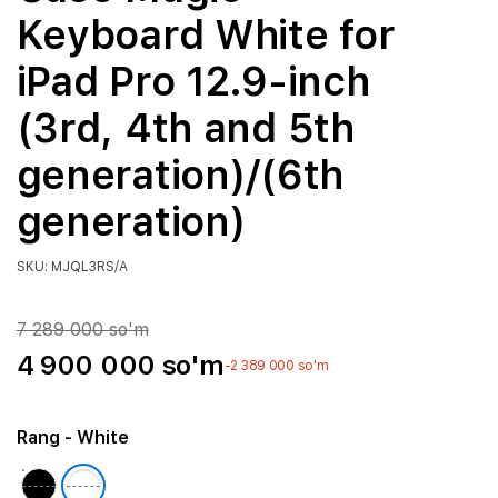
Keyboard White for
iPad Pro 12.9-inch
(3rd, 4th and 5th
generation)/(6th
generation)
SKU: MJQL3RS/A
7 289 000 so'm
4 900 000 so'm
-2 389 000 so'm
Rang
- White