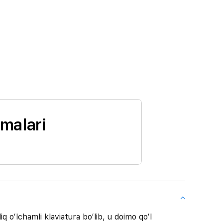
lmalari
 o‘lchamli klaviatura bo‘lib, u doimo qo‘l