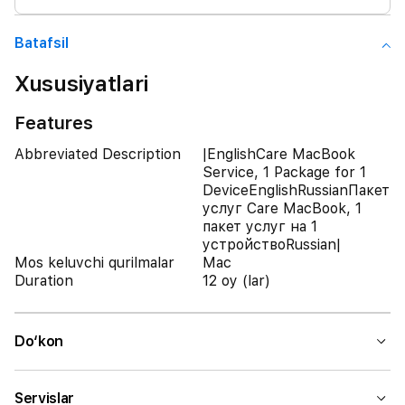
Batafsil
Xususiyatlari
Features
Abbreviated Description
|EnglishCare MacBook
Service, 1 Package for 1
DeviceEnglishRussianПакет
услуг Care MacBook, 1
пакет услуг на 1
устройствоRussian|
Mos keluvchi qurilmalar
Mac
Duration
12 oy (lar)
Do‘kon
Servislar