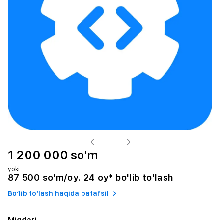
1 200 000 so'm
yoki
87 500 so'm/oy. 24 oy* bo'lib to'lash
Bo‘lib to‘lash haqida batafsil
Miqdori