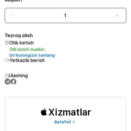
-
+
Tezroq olish
Olib ketish
Olib ketish mumkin.
Do‘koningizni tanlang
Yetkazib berish
Ulashing
Xizmatlar
Batafsil