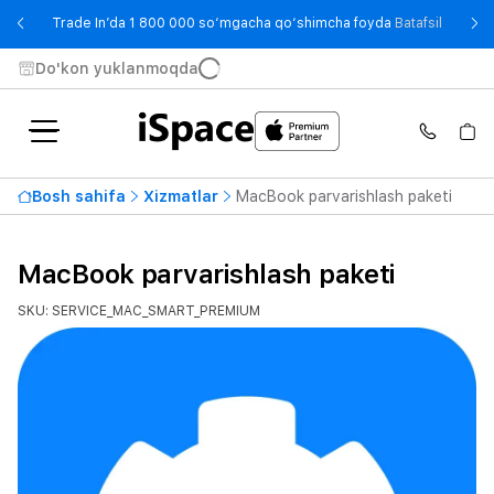
- Trade
Trade In’da 1 800 000 so‘mgacha qo‘shimcha foyda
Batafsil
Do'kon yuklanmoqda
Bosh sahifa
Xizmatlar
MacBook parvarishlash paketi
MacBook parvarishlash paketi
SKU: SERVICE_MAC_SMART_PREMIUM