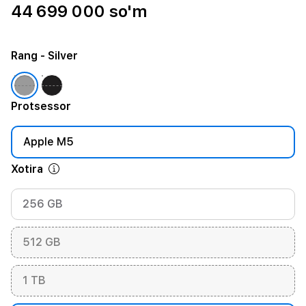
44 699 000 so'm
Rang
- Silver
Protsessor
Apple M5
Xotira
256 GB
512 GB
1 TB