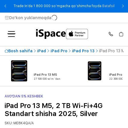
- Trade
Trade In’da 1 800 000 so‘mgacha qo‘shimcha foyda
Batafsil
Do'kon yuklanmoqda
Bosh sahifa
iPad
iPad Pro
iPad Pro 13
iPad Pro 13 M5
iPad Pro 13 M5
iPad Pro 11
27 199 000 so'm 'dan
22 399 000 so
AVO'DAN 5% KESHBEK
iPad Pro 13 M5, 2 TB Wi-Fi+4G
Standart shisha 2025, Silver
SKU: ME8K4QA/A