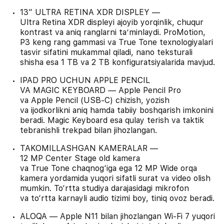
13″ ULTRA RETINA XDR DISPLEY —
Ultra Retina XDR displeyi ajoyib yorqinlik, chuqur
kontrast va aniq ranglarni taʼminlaydi. ProMotion,
P3 keng rang gammasi va True Tone texnologiyalari
tasvir sifatini mukammal qiladi, nano teksturali
shisha esa 1 TB va 2 TB konfiguratsiyalarida mavjud.
IPAD PRO UCHUN APPLE PENCIL
VA MAGIC KEYBOARD — Apple Pencil Pro
va Apple Pencil (USB-C) chizish, yozish
va ijodkorlikni aniq hamda tabiiy boshqarish imkonini
beradi. Magic Keyboard esa qulay terish va taktik
tebranishli trekpad bilan jihozlangan.
TAKOMILLASHGAN KAMERALAR —
12 MP Center Stage old kamera
va True Tone chaqnog‘iga ega 12 MP Wide orqa
kamera yordamida yuqori sifatli surat va video olish
mumkin. To‘rtta studiya darajasidagi mikrofon
va to‘rtta karnayli audio tizimi boy, tiniq ovoz beradi.
ALOQA — Apple N11 bilan jihozlangan Wi-Fi 7 yuqori