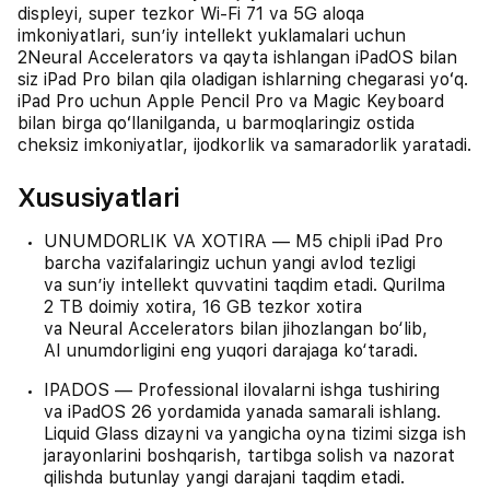
displeyi, super tezkor Wi-Fi 71 va 5G aloqa
imkoniyatlari, sunʼiy intellekt yuklamalari uchun
2Neural Accelerators va qayta ishlangan iPadOS bilan
siz iPad Pro bilan qila oladigan ishlarning chegarasi yoʻq.
iPad Pro uchun Apple Pencil Pro va Magic Keyboard
bilan birga qoʻllanilganda, u barmoqlaringiz ostida
cheksiz imkoniyatlar, ijodkorlik va samaradorlik yaratadi.
Xususiyatlari
UNUMDORLIK VA XOTIRA — M5 chipli iPad Pro
barcha vazifalaringiz uchun yangi avlod tezligi
va sunʼiy intellekt quvvatini taqdim etadi. Qurilma
2 TB doimiy xotira, 16 GB tezkor xotira
va Neural Accelerators bilan jihozlangan bo‘lib,
AI unumdorligini eng yuqori darajaga ko‘taradi.
IPADOS — Professional ilovalarni ishga tushiring
va iPadOS 26 yordamida yanada samarali ishlang.
Liquid Glass dizayni va yangicha oyna tizimi sizga ish
jarayonlarini boshqarish, tartibga solish va nazorat
qilishda butunlay yangi darajani taqdim etadi.