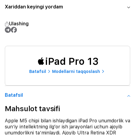
Xariddan keyingi yordam
Ulashing
iPad Pro 13
Batafsil
Modellarni taqqoslash
Batafsil
Mahsulot tavsifi
Apple M5 chipi bilan ishlaydigan iPad Pro unumdorlik va
sunʼiy intellektning ilgʻor ish jarayonlari uchun ajoyib
unumdorlikni taʼminlaydi. Ajoyib Ultra Retina XDR