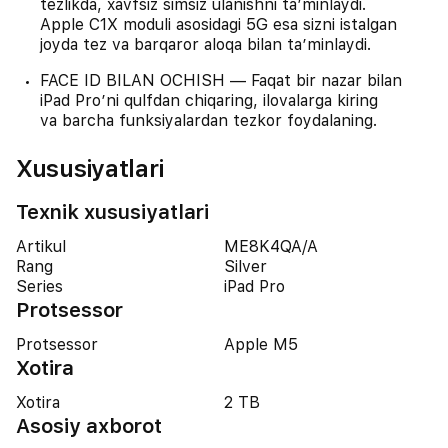
tezlikda, xavfsiz simsiz ulanishni taʼminlaydi.
Apple C1X moduli asosidagi 5G esa sizni istalgan
joyda tez va barqaror aloqa bilan taʼminlaydi.
FACE ID BILAN OCHISH — Faqat bir nazar bilan
iPad Pro’ni qulfdan chiqaring, ilovalarga kiring
va barcha funksiyalardan tezkor foydalaning.
Xususiyatlari
Texnik xususiyatlari
Artikul
ME8K4QA/A
Rang
Silver
Series
iPad Pro
Protsessor
Protsessor
Apple M5
Xotira
Xotira
2 TB
Asosiy axborot