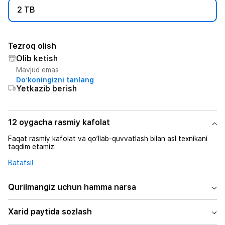
2 TB
Tezroq olish
Olib ketish
Mavjud emas
Do‘koningizni tanlang
Yetkazib berish
12 oygacha rasmiy kafolat
Faqat rasmiy kafolat va qo‘llab-quvvatlash bilan asl texnikani
taqdim etamiz.
Batafsil
Qurilmangiz uchun hamma narsa
Xarid paytida sozlash