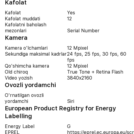
Kafolat
Kafolat
Yes
Kafolat muddati
12
Kafolatni baholash
mezonlari
Serial Number
Kamera
Kamera o'lchamlari
12 Mpixel
Sekundiga maksimal kadrlar
24 fps, 25 fps, 30 fps, 60
fps
Qo'shimcha kamera
12 Mpixel
Old chiroq
True Tone + Retina Flash
Video yozish
3840x2160
Ovozli yordamchi
O'rnatilgan ovozli
yordamchi
Siri
European Product Registry for Energy
Labelling
Energy Label
G
EPREL
https://eprel.ec.europa.eu/