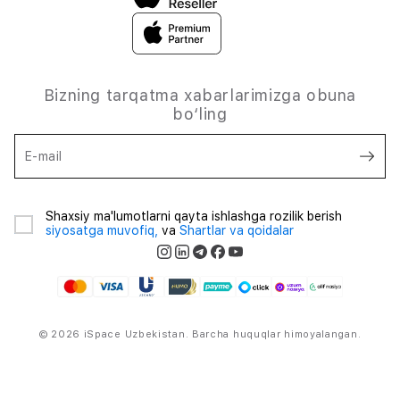
Bizning tarqatma xabarlarimizga obuna
bo‘ling
E-mail
Shaxsiy ma'lumotlarni qayta ishlashga rozilik berish
siyosatga muvofiq,
va
Shartlar va qoidalar
© 2026 iSpace Uzbekistan. Barcha huquqlar himoyalangan.