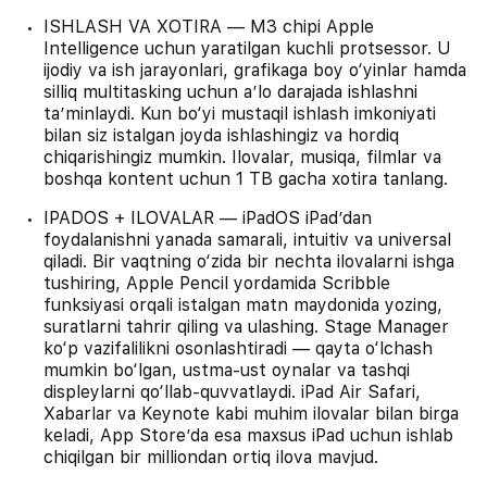
ISHLASH VA XOTIRA — M3 chipi Apple
Intelligence uchun yaratilgan kuchli protsessor. U
ijodiy va ish jarayonlari, grafikaga boy o‘yinlar hamda
silliq multitasking uchun a’lo darajada ishlashni
ta’minlaydi. Kun bo‘yi mustaqil ishlash imkoniyati
bilan siz istalgan joyda ishlashingiz va hordiq
chiqarishingiz mumkin. Ilovalar, musiqa, filmlar va
boshqa kontent uchun 1 TB gacha xotira tanlang.
IPADOS + ILOVALAR — iPadOS iPad’dan
foydalanishni yanada samarali, intuitiv va universal
qiladi. Bir vaqtning o‘zida bir nechta ilovalarni ishga
tushiring, Apple Pencil yordamida Scribble
funksiyasi orqali istalgan matn maydonida yozing,
suratlarni tahrir qiling va ulashing. Stage Manager
ko‘p vazifalilikni osonlashtiradi — qayta o‘lchash
mumkin bo‘lgan, ustma-ust oynalar va tashqi
displeylarni qo‘llab-quvvatlaydi. iPad Air Safari,
Xabarlar va Keynote kabi muhim ilovalar bilan birga
keladi, App Store’da esa maxsus iPad uchun ishlab
chiqilgan bir milliondan ortiq ilova mavjud.