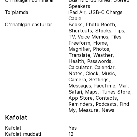
O'rnatilgan qurilmalar
Dual Microphones, Stereo
Speakers
To'plamda
iPad Air, USB-C Charge
Cable
O'rnatilgan dasturlar
Books, Photo Booth,
Shortcuts, Stocks, Tips,
TV, Voice Memos, Files,
Freeform, Home,
Magnifier, Photos,
Translate, Weather,
Health, Passwords,
Calculator, Calendar,
Notes, Clock, Music,
Camera, Settings,
Messages, FaceTime, Mail,
Safari, Maps, iTunes Store,
App Store, Contacts,
Reminders, Podcasts, Find
My, Measure, News
Kafolat
Kafolat
Yes
Kafolat muddati
12