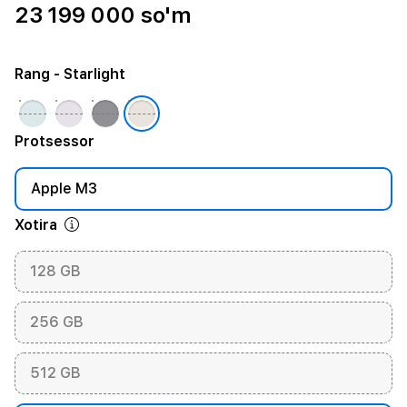
23 199 000 so'm
Rang
- Starlight
Protsessor
Apple M3
Xotira
128 GB
256 GB
512 GB