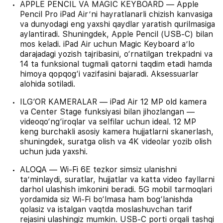
APPLE PENCIL VA MAGIC KEYBOARD — Apple
Pencil Pro iPad Air’ni hayratlanarli chizish kanvasiga
va dunyodagi eng yaxshi qaydlar yaratish qurilmasiga
aylantiradi. Shuningdek, Apple Pencil (USB-C) bilan
mos keladi. iPad Air uchun Magic Keyboard a’lo
darajadagi yozish tajribasini, o‘rnatilgan trekpadni va
14 ta funksional tugmali qatorni taqdim etadi hamda
himoya qopqog‘i vazifasini bajaradi. Aksessuarlar
alohida sotiladi.
ILG‘OR KAMERALAR — iPad Air 12 MP old kamera
va Center Stage funksiyasi bilan jihozlangan —
videoqo‘ng‘iroqlar va selfilar uchun ideal. 12 MP
keng burchakli asosiy kamera hujjatlarni skanerlash,
shuningdek, suratga olish va 4K videolar yozib olish
uchun juda yaxshi.
ALOQA — Wi-Fi 6E tezkor simsiz ulanishni
ta’minlaydi, suratlar, hujjatlar va katta video fayllarni
darhol ulashish imkonini beradi. 5G mobil tarmoqlari
yordamida siz Wi-Fi bo‘lmasa ham bog‘lanishda
qolasiz va istalgan vaqtda moslashuvchan tarif
rejasini ulashingiz mumkin. USB-C porti orqali tashqi