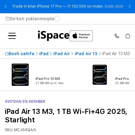
- Trad
Trade In bilan iPhone 17 Pro — 11 152 000 so‘mdan.
Sotib olish
Do'kon yuklanmoqda
Bosh sahifa
iPad
iPad Air
iPad Air 13
iPad Air 13 M3, 
iPad Pro 13 M5
iPad Pro 11
27 199 000 so'm 'dan
22 399 000 so
AVO'DAN 5% KESHBEK
iPad Air 13 M3, 1 TB Wi-Fi+4G 2025,
Starlight
SKU: MCJG4QA/A