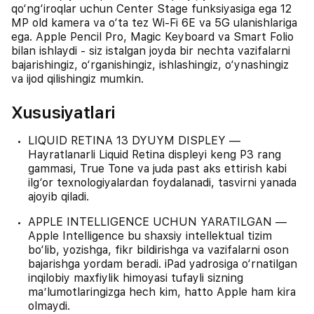
qo‘ng‘iroqlar uchun Center Stage funksiyasiga ega 12
MP old kamera va o‘ta tez Wi-Fi 6E va 5G ulanishlariga
ega. Apple Pencil Pro, Magic Keyboard va Smart Folio
bilan ishlaydi - siz istalgan joyda bir nechta vazifalarni
bajarishingiz, o‘rganishingiz, ishlashingiz, o‘ynashingiz
va ijod qilishingiz mumkin.
Xususiyatlari
LIQUID RETINA 13 DYUYM DISPLEY —
Hayratlanarli Liquid Retina displeyi keng P3 rang
gammasi, True Tone va juda past aks ettirish kabi
ilg‘or texnologiyalardan foydalanadi, tasvirni yanada
ajoyib qiladi.
APPLE INTELLIGENCE UCHUN YARATILGAN —
Apple Intelligence bu shaxsiy intellektual tizim
bo‘lib, yozishga, fikr bildirishga va vazifalarni oson
bajarishga yordam beradi. iPad yadrosiga o‘rnatilgan
inqilobiy maxfiylik himoyasi tufayli sizning
ma’lumotlaringizga hech kim, hatto Apple ham kira
olmaydi.