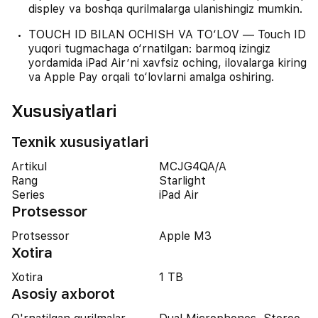
displey va boshqa qurilmalarga ulanishingiz mumkin.
TOUCH ID BILAN OCHISH VA TO‘LOV — Touch ID
yuqori tugmachaga o‘rnatilgan: barmoq izingiz
yordamida iPad Air’ni xavfsiz oching, ilovalarga kiring
va Apple Pay orqali to‘lovlarni amalga oshiring.
Xususiyatlari
Texnik xususiyatlari
Artikul
MCJG4QA/A
Rang
Starlight
Series
iPad Air
Protsessor
Protsessor
Apple M3
Xotira
Xotira
1 TB
Asosiy axborot