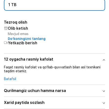
1 TB
Tezroq olish
Olib ketish
Mavjud emas
Do‘koningizni tanlang
Yetkazib berish
12 oygacha rasmiy kafolat
Faqat rasmiy kafolat va qo‘llab-quvvatlash bilan asl texnikani
taqdim etamiz.
Batafsil
Qurilmangiz uchun hamma narsa
Xarid paytida sozlash