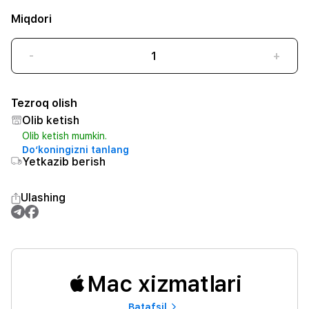
Miqdori
-
+
Tezroq olish
Olib ketish
Olib ketish mumkin.
Do‘koningizni tanlang
Yetkazib berish
Ulashing
Mac xizmatlari
Batafsil