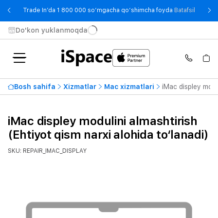
- Trade
Trade In’da 1 800 000 so‘mgacha qo‘shimcha foyda
Batafsil
Do'kon yuklanmoqda
Bosh sahifa
Xizmatlar
Mac xizmatlari
iMac displey modul
iMac displey modulini almashtirish
(Ehtiyot qism narxi alohida to‘lanadi)
SKU: REPAIR_IMAC_DISPLAY