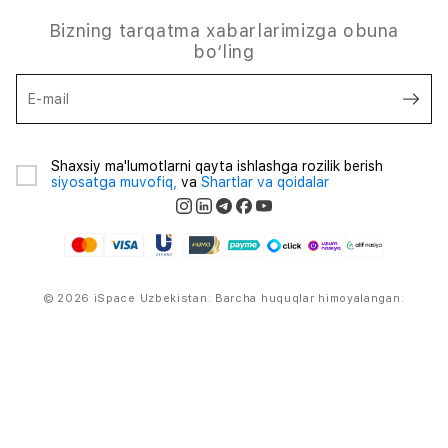
Bizning tarqatma xabarlarimizga obuna
bo‘ling
E-mail
Shaxsiy ma'lumotlarni qayta ishlashga rozilik berish
siyosatga muvofiq,
va
Shartlar va qoidalar
© 2026 iSpace Uzbekistan. Barcha huquqlar himoyalangan.