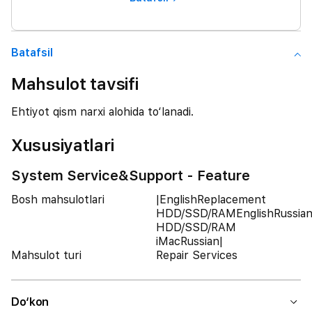
Batafsil
Mahsulot tavsifi
Ehtiyot qism narxi alohida to‘lanadi.
Xususiyatlari
System Service&Support - Feature
Bosh mahsulotlari
|EnglishReplacement
HDD/SSD/RAMEnglishRussia
HDD/SSD/RAM
iMacRussian|
Mahsulot turi
Repair Services
Do‘kon