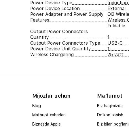
Power Device Type
Induction
Power Device Location
External
Power Adapter and Power Supply
Qi2 Wirel
Features
Wireless 
Foldable
Output Power Connectors
Quantity
1
Output Power Connectors Type
USB-C
Power Device Unit Quantity
1
Wireless Chargering
25 vatt
Mijozlar uchun
Ma’lumot
Blog
Biz haqimizda
Matbuot xabarlari
Do'kon topish
Biznesda Apple
Biz bilan bog'lan