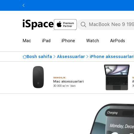
Mac
iPad
iPhone
Watch
AirPods
Bosh sahifa
Aksessuarlar
iPhone aksessuarlar
YANGILIK
Y
Mac aksessuarlari
i
30 000 so'm 'dan
3