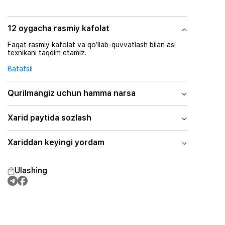
12 oygacha rasmiy kafolat
Faqat rasmiy kafolat va qo‘llab-quvvatlash bilan asl
texnikani taqdim etamiz.
Batafsil
Qurilmangiz uchun hamma narsa
Xarid paytida sozlash
Xariddan keyingi yordam
Ulashing