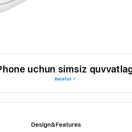
Phone uchun simsiz quvvatla
Batafsil
Design&Features