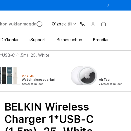
 In’da 1 800 000 so‘mgacha qo‘shimcha foyda
'kon yuklanmoqda
O'zbek tili
Do‘konlar
iSupport
Biznes uchun
Brendlar
1*USB-C (1.5m), 25, White
YANGILIK
Watch aksessuarlari
AirTag
50 000 so'm 'dan
240 000 so'm 'dan
BELKIN Wireless
Charger 1*USB-C