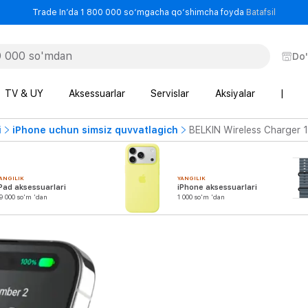
- Trade
Trade In’da 1 800 000 so‘mgacha qo‘shimcha foyda
Batafsil
Do
TV & UY
Aksessuarlar
Servislar
Aksiyalar
|
i
iPhone uchun simsiz quvvatlagich
BELKIN Wireless Charger 
ANGILIK
YANGILIK
Pad aksessuarlari
iPhone aksessuarlari
9 000 so'm 'dan
1 000 so'm 'dan