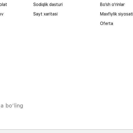
olat
Sodiqlik dasturi
Bo‘sh o‘rinlar
ov
Sayt xaritasi
Maxfiylik siyosat
Oferta
a bo‘ling