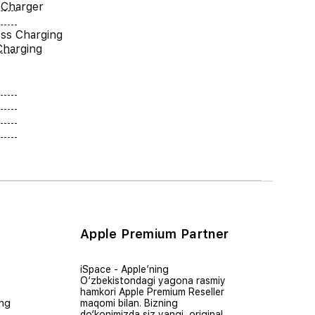
 Charger
ess Charging
Charging
Apple Premium Partner
iSpace - Apple’ning
O‘zbekistondagi yagona rasmiy
hamkori Apple Premium Reseller
ing
maqomi bilan. Bizning
do‘konimizda siz yangi, original