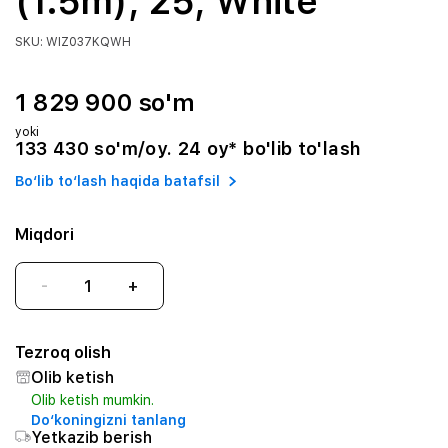
(1.5m), 25, White
SKU: WIZ037KQWH
1 829 900 so'm
yoki
133 430 so'm/oy. 24 oy* bo'lib to'lash
Bo‘lib to‘lash haqida batafsil
Miqdori
-
+
Tezroq olish
Olib ketish
Olib ketish mumkin.
Do‘koningizni tanlang
Yetkazib berish