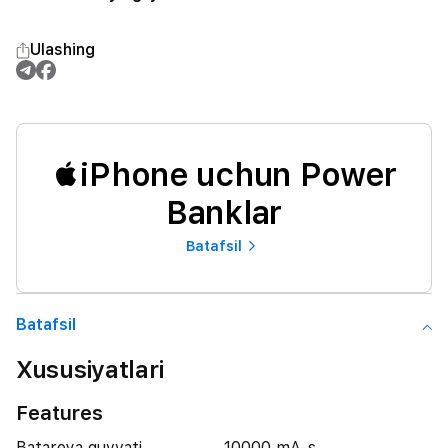
Ulashing
iPhone uchun Power
Banklar
Batafsil
Batafsil
Xususiyatlari
Features
Batareya quvvati
10000 mA-s