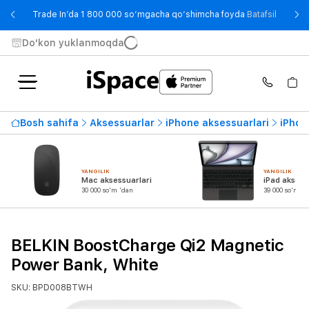
- Trade
Trade In’da 1 800 000 so‘mgacha qo‘shimcha foyda
Batafsil
Do'kon yuklanmoqda
Bosh sahifa
Aksessuarlar
iPhone aksessuarlari
iPhon
YANGILIK
YANGILIK
Mac aksessuarlari
iPad aksess
30 000 so'm 'dan
39 000 so'm 'd
BELKIN BoostCharge Qi2 Magnetic
Power Bank, White
SKU: BPD008BTWH