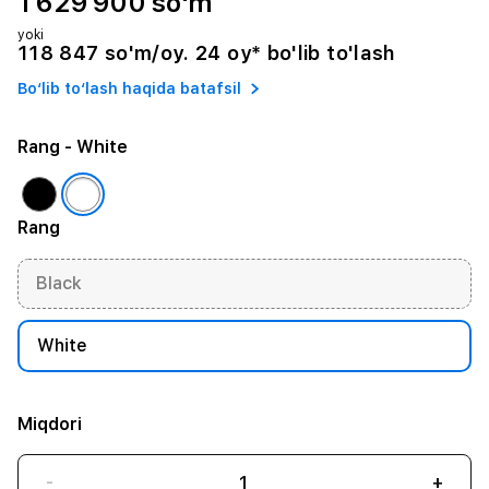
1 629 900 so'm
yoki
118 847 so'm/oy. 24 oy* bo'lib to'lash
Bo‘lib to‘lash haqida batafsil
Rang
- White
Rang
Black
White
Miqdori
-
+