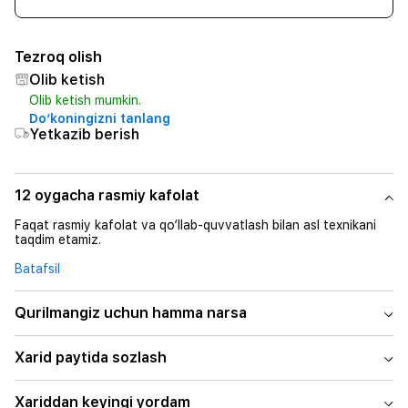
Tezroq olish
Olib ketish
Olib ketish mumkin.
Do‘koningizni tanlang
Yetkazib berish
12 oygacha rasmiy kafolat
Faqat rasmiy kafolat va qo‘llab-quvvatlash bilan asl texnikani
taqdim etamiz.
Batafsil
Qurilmangiz uchun hamma narsa
Xarid paytida sozlash
Xariddan keyingi yordam