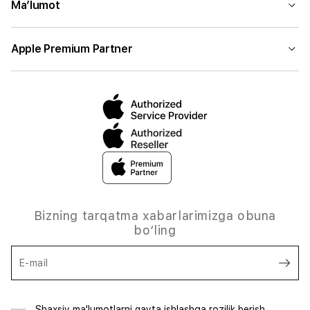
Ma’lumot
Apple Premium Partner
Bizning tarqatma xabarlarimizga obuna
bo‘ling
E-mail
Shaxsiy ma'lumotlarni qayta ishlashga rozilik berish