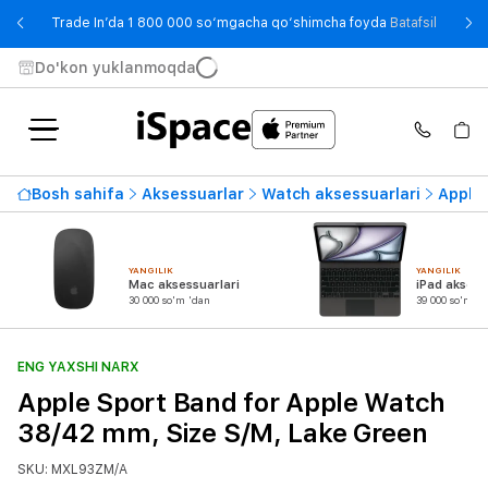
- Trade
Trade In’da 1 800 000 so‘mgacha qo‘shimcha foyda
Batafsil
Do'kon yuklanmoqda
Bosh sahifa
Aksessuarlar
Watch aksessuarlari
Apple 
YANGILIK
YANGILIK
Mac aksessuarlari
iPad aksess
30 000 so'm 'dan
39 000 so'm 'd
ENG YAXSHI NARX
Apple Sport Band for Apple Watch
38/42 mm, Size S/M, Lake Green
SKU: MXL93ZM/A