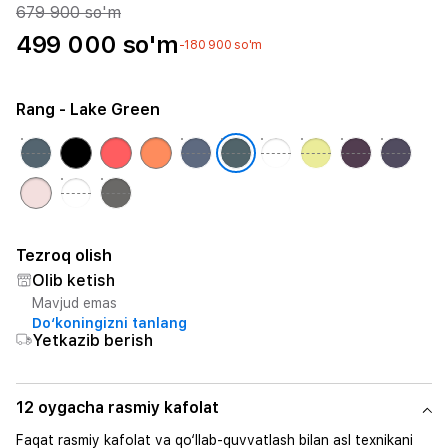
679 900 so'm
499 000 so'm
-180 900 so'm
Rang
- Lake Green
Tezroq olish
Olib ketish
Mavjud emas
Do‘koningizni tanlang
Yetkazib berish
12 oygacha rasmiy kafolat
Faqat rasmiy kafolat va qo‘llab-quvvatlash bilan asl texnikani