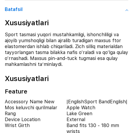
Batafsil
Xususiyatlari
Sport tasmasi yuqori mustahkamligi, ishonchliligi va
ajoyib yumshoqligi bilan ajralib turadigan maxsus ftor
elastomerdan ishlab chiqariladi. Zich silliq materialdan
tayyorlangan tasma bilakka nafis o‘raladi va qo‘lga qulay
o‘rnashadi. Maxsus pin-and-tuck tugmasi esa qulay
mahkamlashni ta’minlaydi.
Xususiyatlari
Feature
Accessory Name New
|EnglishSport BandEnglish|
Mos keluvchi qurilmalar
Apple Watch
Rang
Lake Green
Device Location
External
Wrist Girth
Band fits 130 - 180 mm
wrists