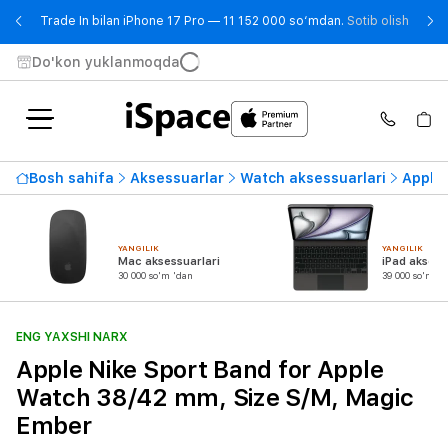
- Trad
Trade In bilan iPhone 17 Pro — 11 152 000 so‘mdan.
Sotib olish
Do'kon yuklanmoqda
Bosh sahifa
Aksessuarlar
Watch aksessuarlari
Apple 
YANGILIK
YANGILIK
Mac aksessuarlari
iPad aksess
30 000 so'm 'dan
39 000 so'm 'd
ENG YAXSHI NARX
Apple Nike Sport Band for Apple
Watch 38/42 mm, Size S/M, Magic
Ember