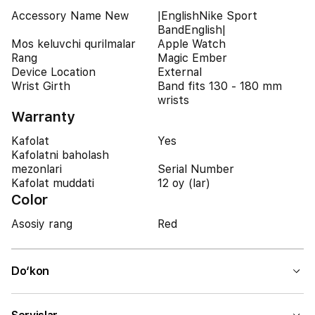
Accessory Name New
|EnglishNike Sport
BandEnglish|
Mos keluvchi qurilmalar
Apple Watch
Rang
Magic Ember
Device Location
External
Wrist Girth
Band fits 130 - 180 mm
wrists
Warranty
Kafolat
Yes
Kafolatni baholash
mezonlari
Serial Number
Kafolat muddati
12 oy (lar)
Color
Asosiy rang
Red
Do‘kon