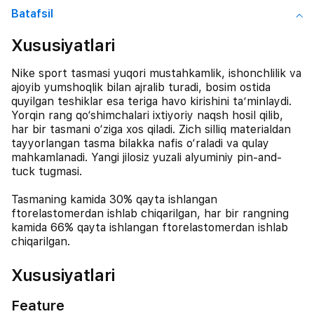
Batafsil
Xususiyatlari
Nike sport tasmasi yuqori mustahkamlik, ishonchlilik va
ajoyib yumshoqlik bilan ajralib turadi, bosim ostida
quyilgan teshiklar esa teriga havo kirishini ta’minlaydi.
Yorqin rang qo‘shimchalari ixtiyoriy naqsh hosil qilib,
har bir tasmani o‘ziga xos qiladi. Zich silliq materialdan
tayyorlangan tasma bilakka nafis o‘raladi va qulay
mahkamlanadi. Yangi jilosiz yuzali alyuminiy pin-and-
tuck tugmasi.
Tasmaning kamida 30% qayta ishlangan
ftorelastomerdan ishlab chiqarilgan, har bir rangning
kamida 66% qayta ishlangan ftorelastomerdan ishlab
chiqarilgan.
Xususiyatlari
Feature