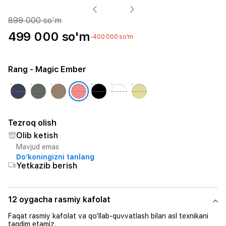
899 000 so'm
499 000 so'm
-400 000 so'm
Rang
- Magic Ember
Tezroq olish
Olib ketish
Mavjud emas
Do‘koningizni tanlang
Yetkazib berish
12 oygacha rasmiy kafolat
Faqat rasmiy kafolat va qo‘llab-quvvatlash bilan asl texnikani
taqdim etamiz.