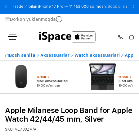
- Trad
Trade In bilan iPhone 17 Pro — 11 152 000 so‘mdan.
Sotib olish
Do'kon yuklanmoqda
Bosh sahifa
Aksessuarlar
Watch aksessuarlari
Apple 
YANGILIK
YANGILIK
Mac aksessuarlari
iPad aksess
30 000 so'm 'dan
39 000 so'm 'd
Apple Milanese Loop Band for Apple
Watch 42/44/45 mm, Silver
SKU: ML783ZM/A