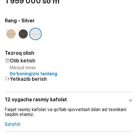
1 959 000 so'm
Rang
- Silver
Tezroq olish
Olib ketish
Mavjud emas
Do‘koningizni tanlang
Yetkazib berish
12 oygacha rasmiy kafolat
Faqat rasmiy kafolat va qo‘llab-quvvatlash bilan asl texnikani
taqdim etamiz.
Batafsil