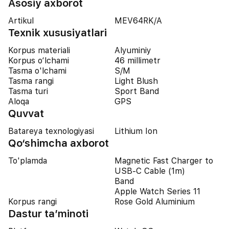
Asosiy axborot
Artikul
MEV64RK/A
Texnik xususiyatlari
Korpus materiali
Alyuminiy
Korpus o‘lchami
46 millimetr
Tasma o'lchami
S/M
Tasma rangi
Light Blush
Tasma turi
Sport Band
Aloqa
GPS
Quvvat
Batareya texnologiyasi
Lithium Ion
Qo‘shimcha axborot
To'plamda
Magnetic Fast Charger to
USB‑C Cable (1m)
Band
Apple Watch Series 11
Korpus rangi
Rose Gold Aluminium
Dastur ta’minoti