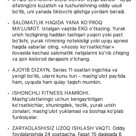
sifatingizni kuzatish va tushunishning oddiy usuli
bo‘lib, uni yanada tiklovchi qilishga yordam beradi.
SALOMATLIK HAQIDA YANA KO‘PROQ
MA'LUMOT. Istalgan vaqtda EKG o‘tkazing. Yurak
urish tezligining haddan tashqari yuqori yoki past
bo‘lishi, yurak ritmining notekisligi yoki uyqu apnesi
haqida xabarlar oling. «Asosiy ko‘rsatkichlar»
ilovasida kechasi salomatlik natijalarini ko‘rib chiqing
va qon kislorod darajasini o‘lchang.
AJOYIB DIZAYN. Series 11 soatlari ingichka va
yengil bo‘lib, ularni kunu tun – mashg‘ulot paytida
ham, uyquda ham qulay taqish mumkin.
ISHONCHLI FITNESS HAMROHI.
Mashg‘ulotlaringiz uchun kengaytirilgan
ko‘rsatkichlar, shuningdek, tezlik, yurak urish
zonalari, mashg‘ulot yuklamasi va boshqa ko‘plab
funksiyalar.
ZARYADLASHISIZ UZOQ ISHLASH VAQTI. Oddiy
foydalanishda 24 soatgacha. Faqat 15 daqiqada 8