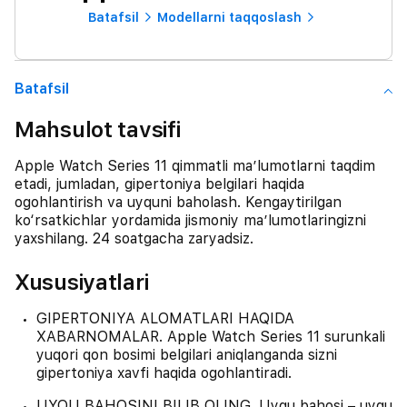
Batafsil
Modellarni taqqoslash
Batafsil
Mahsulot tavsifi
Apple Watch Series 11 qimmatli ma’lumotlarni taqdim
etadi, jumladan, gipertoniya belgilari haqida
ogohlantirish va uyquni baholash. Kengaytirilgan
ko‘rsatkichlar yordamida jismoniy ma’lumotlaringizni
yaxshilang. 24 soatgacha zaryadsiz.
Xususiyatlari
GIPERTONIYA ALOMATLARI HAQIDA
XABARNOMALAR. Apple Watch Series 11 surunkali
yuqori qon bosimi belgilari aniqlanganda sizni
gipertoniya xavfi haqida ogohlantiradi.
UYQU BAHOSINI BILIB OLING. Uyqu bahosi – uyqu