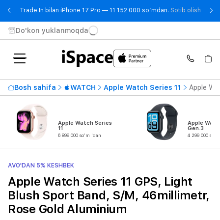
- Trad
Trade In bilan iPhone 17 Pro — 11 152 000 so‘mdan.
Sotib olish
Do'kon yuklanmoqda
Bosh sahifa
WATCH
Apple Watch Series 11
Apple Wat
Apple Watch Series
Apple Watc
11
Gen.3
6 899 000 so'm 'dan
4 299 000 so'm
AVO'DAN 5% KESHBEK
Apple Watch Series 11 GPS, Light
Blush Sport Band, S/M, 46millimetr,
Rose Gold Aluminium