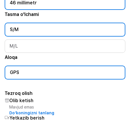
46 millimetr
Tasma o'lchami
S/M
M/L
Aloqa
GPS
Tezroq olish
Olib ketish
Mavjud emas
Do‘koningizni tanlang
Yetkazib berish