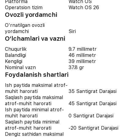
Platforma
Watch OS
Operatsion tizim
Watch OS 26
Ovozli yordamchi
O'rnatilgan ovozli
yordamchi
Siri
O‘lchamlari va vazni
Chuqurlik
9.7 millimetr
Balandligi
46 millimetr
Kengligi
39 millimetr
Nominal vazn
37.8 gr
Foydalanish shartlari
Ish paytida maksimal atrof-
muhit harorati
35 Santigrat Darajasi
Saqlash paytida maksimal
atrof-muhit harorati
45 Santigrat Darajasi
Ish paytida minimal atrof-
muhit harorati
0 Santigrat Darajasi
Saqlash paytida minimal
atrof-muhit harorati
-20 Santigrat Darajasi
Dengiz sathidan maksimal