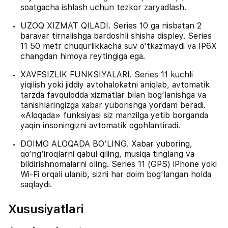
soatgacha ishlash uchun tezkor zaryadlash.
UZOQ XIZMAT QILADI. Series 10 ga nisbatan 2
baravar tirnalishga bardoshli shisha displey. Series
11 50 metr chuqurlikkacha suv o‘tkazmaydi va IP6X
changdan himoya reytingiga ega.
XAVFSIZLIK FUNKSIYALARI. Series 11 kuchli
yiqilish yoki jiddiy avtohalokatni aniqlab, avtomatik
tarzda favqulodda xizmatlar bilan bog‘lanishga va
tanishlaringizga xabar yuborishga yordam beradi.
«Aloqada» funksiyasi siz manzilga yetib borganda
yaqin insoningizni avtomatik ogohlantiradi.
DOIMO ALOQADA BO‘LING. Xabar yuboring,
qo‘ng‘iroqlarni qabul qiling, musiqa tinglang va
bildirishnomalarni oling. Series 11 (GPS) iPhone yoki
Wi-Fi orqali ulanib, sizni har doim bog‘langan holda
saqlaydi.
Xususiyatlari