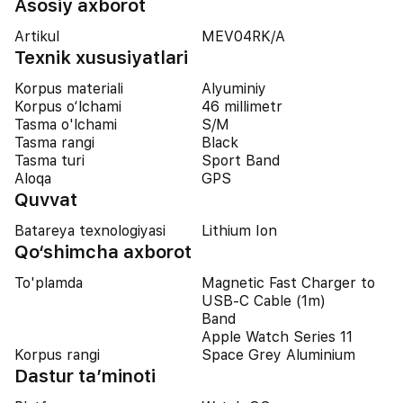
Asosiy axborot
Artikul
MEV04RK/A
Texnik xususiyatlari
Korpus materiali
Alyuminiy
Korpus o‘lchami
46 millimetr
Tasma o'lchami
S/M
Tasma rangi
Black
Tasma turi
Sport Band
Aloqa
GPS
Quvvat
Batareya texnologiyasi
Lithium Ion
Qo‘shimcha axborot
To'plamda
Magnetic Fast Charger to
USB‑C Cable (1m)
Band
Apple Watch Series 11
Korpus rangi
Space Grey Aluminium
Dastur ta’minoti