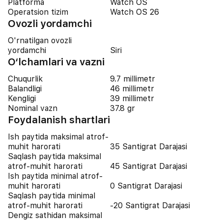
Platforma
Watch OS
Operatsion tizim
Watch OS 26
Ovozli yordamchi
O'rnatilgan ovozli
yordamchi
Siri
O‘lchamlari va vazni
Chuqurlik
9.7 millimetr
Balandligi
46 millimetr
Kengligi
39 millimetr
Nominal vazn
37.8 gr
Foydalanish shartlari
Ish paytida maksimal atrof-
muhit harorati
35 Santigrat Darajasi
Saqlash paytida maksimal
atrof-muhit harorati
45 Santigrat Darajasi
Ish paytida minimal atrof-
muhit harorati
0 Santigrat Darajasi
Saqlash paytida minimal
atrof-muhit harorati
-20 Santigrat Darajasi
Dengiz sathidan maksimal