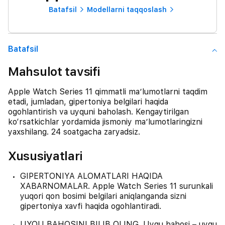
Batafsil
Modellarni taqqoslash
Batafsil
Mahsulot tavsifi
Apple Watch Series 11 qimmatli ma’lumotlarni taqdim
etadi, jumladan, gipertoniya belgilari haqida
ogohlantirish va uyquni baholash. Kengaytirilgan
ko‘rsatkichlar yordamida jismoniy ma’lumotlaringizni
yaxshilang. 24 soatgacha zaryadsiz.
Xususiyatlari
GIPERTONIYA ALOMATLARI HAQIDA
XABARNOMALAR. Apple Watch Series 11 surunkali
yuqori qon bosimi belgilari aniqlanganda sizni
gipertoniya xavfi haqida ogohlantiradi.
UYQU BAHOSINI BILIB OLING. Uyqu bahosi – uyqu