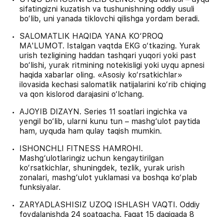
sifatingizni kuzatish va tushunishning oddiy usuli
bo‘lib, uni yanada tiklovchi qilishga yordam beradi.
SALOMATLIK HAQIDA YANA KO‘PROQ
MA'LUMOT. Istalgan vaqtda EKG o‘tkazing. Yurak
urish tezligining haddan tashqari yuqori yoki past
bo‘lishi, yurak ritmining notekisligi yoki uyqu apnesi
haqida xabarlar oling. «Asosiy ko‘rsatkichlar»
ilovasida kechasi salomatlik natijalarini ko‘rib chiqing
va qon kislorod darajasini o‘lchang.
AJOYIB DIZAYN. Series 11 soatlari ingichka va
yengil bo‘lib, ularni kunu tun – mashg‘ulot paytida
ham, uyquda ham qulay taqish mumkin.
ISHONCHLI FITNESS HAMROHI.
Mashg‘ulotlaringiz uchun kengaytirilgan
ko‘rsatkichlar, shuningdek, tezlik, yurak urish
zonalari, mashg‘ulot yuklamasi va boshqa ko‘plab
funksiyalar.
ZARYADLASHISIZ UZOQ ISHLASH VAQTI. Oddiy
foydalanishda 24 soatgacha. Faqat 15 daqiqada 8