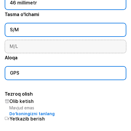
46 millimetr
Tasma o'lchami
S/M
M/L
Aloqa
GPS
Tezroq olish
Olib ketish
Mavjud emas
Do‘koningizni tanlang
Yetkazib berish