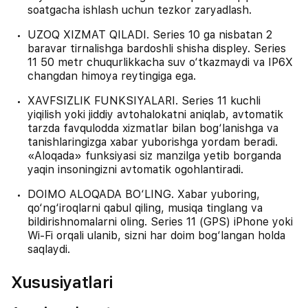
soatgacha ishlash uchun tezkor zaryadlash.
UZOQ XIZMAT QILADI. Series 10 ga nisbatan 2
baravar tirnalishga bardoshli shisha displey. Series
11 50 metr chuqurlikkacha suv o‘tkazmaydi va IP6X
changdan himoya reytingiga ega.
XAVFSIZLIK FUNKSIYALARI. Series 11 kuchli
yiqilish yoki jiddiy avtohalokatni aniqlab, avtomatik
tarzda favqulodda xizmatlar bilan bog‘lanishga va
tanishlaringizga xabar yuborishga yordam beradi.
«Aloqada» funksiyasi siz manzilga yetib borganda
yaqin insoningizni avtomatik ogohlantiradi.
DOIMO ALOQADA BO‘LING. Xabar yuboring,
qo‘ng‘iroqlarni qabul qiling, musiqa tinglang va
bildirishnomalarni oling. Series 11 (GPS) iPhone yoki
Wi-Fi orqali ulanib, sizni har doim bog‘langan holda
saqlaydi.
Xususiyatlari