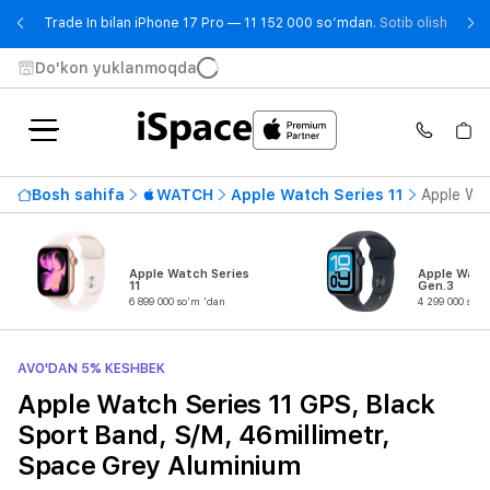
- Trad
Trade In bilan iPhone 17 Pro — 11 152 000 so‘mdan.
Sotib olish
Do'kon yuklanmoqda
Bosh sahifa
WATCH
Apple Watch Series 11
Apple Wat
Apple Watch Series
Apple Watc
11
Gen.3
6 899 000 so'm 'dan
4 299 000 so'm
AVO'DAN 5% KESHBEK
Apple Watch Series 11 GPS, Black
Sport Band, S/M, 46millimetr,
Space Grey Aluminium