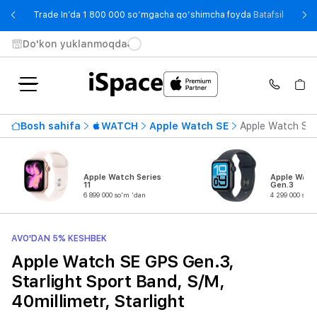
- Trade
Trade In’da 1 800 000 so‘mgacha qo‘shimcha foyda
Batafsil
Do'kon yuklanmoqda
Bosh sahifa
WATCH
Apple Watch SE
Apple Watch SE G
Apple Watch Series
Apple Watc
11
Gen.3
6 899 000 so'm 'dan
4 299 000 so'm
AVO'DAN 5% KESHBEK
Apple Watch SE GPS Gen.3,
Starlight Sport Band, S/M,
40millimetr, Starlight