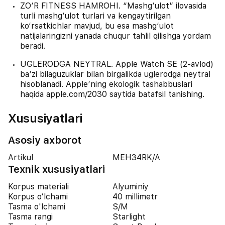
ZO‘R FITNESS HAMROHI. “Mashg‘ulot” ilovasida
turli mashg‘ulot turlari va kengaytirilgan
ko‘rsatkichlar mavjud, bu esa mashg‘ulot
natijalaringizni yanada chuqur tahlil qilishga yordam
beradi.
UGLERODGA NEYTRAL. Apple Watch SE (2-avlod)
ba’zi bilaguzuklar bilan birgalikda uglerodga neytral
hisoblanadi. Apple’ning ekologik tashabbuslari
haqida apple.com/2030 saytida batafsil tanishing.
Xususiyatlari
Asosiy axborot
Artikul
MEH34RK/A
Texnik xususiyatlari
Korpus materiali
Alyuminiy
Korpus o‘lchami
40 millimetr
Tasma o'lchami
S/M
Tasma rangi
Starlight