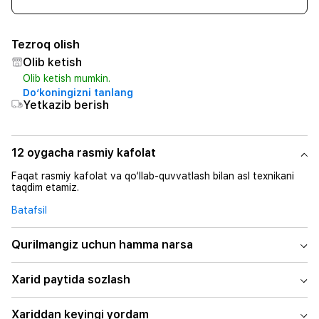
Tezroq olish
Olib ketish
Olib ketish mumkin.
Do‘koningizni tanlang
Yetkazib berish
12 oygacha rasmiy kafolat
Faqat rasmiy kafolat va qo‘llab-quvvatlash bilan asl texnikani
taqdim etamiz.
Batafsil
Qurilmangiz uchun hamma narsa
Xarid paytida sozlash
Xariddan keyingi yordam