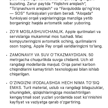
kuzating. Zarur paytda “Yiqlishni aniqlash”,
“To‘qnashuvni aniqlash” va “Favqulodda qo‘ng‘iroq
— SOS” funksiyalari yordam beradi. “Aloqada”
funksiyasi orqali yaqinlaringizga manzilga yetib
borganingiz haqida avtomatik xabar yuboring.
ZO‘R MOSLASHUVCHANLIK. Apple qurilmalari va
servislariga mukammal mos tushadi. Mac
kompyuteringizni avtomatik oching, qurilmalarni
oson toping, Apple Pay orqali xaridlaringizni to‘lang.
ZAMONAVIY VA SUV O‘TKAZMAYDIGAN. 50
metrgacha chuqurlikda suvga chidamli. Uch xil
rangdagi modellarda mavjud. Orqa panel karbon
chiqindilarini kamaytirish texnologiyasi bilan ishlab
chiqarilgan.
O‘ZINGIZNI IFODALASHGA HECH NIMA TO‘SIQ
EMAS. Turli material, uslub va rangdagi bilaguzuklar,
shuningdek, qiziqishlaringizga moslashtirilgan
kengaytmali soat yuzlari yordamida soat ko‘rinishini
kayfiyat va vaziyatga qarab o‘zgartiring.