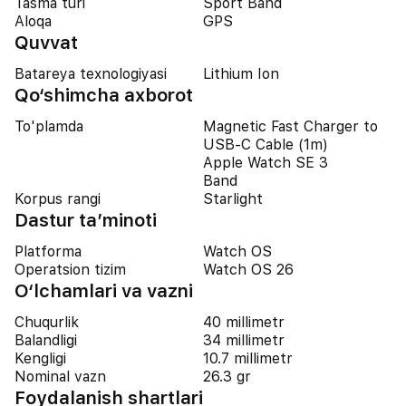
Tasma turi
Sport Band
Aloqa
GPS
Quvvat
Batareya texnologiyasi
Lithium Ion
Qo‘shimcha axborot
To'plamda
Magnetic Fast Charger to
USB‑C Cable (1m)
Apple Watch SE 3
Band
Korpus rangi
Starlight
Dastur ta’minoti
Platforma
Watch OS
Operatsion tizim
Watch OS 26
O‘lchamlari va vazni
Chuqurlik
40 millimetr
Balandligi
34 millimetr
Kengligi
10.7 millimetr
Nominal vazn
26.3 gr
Foydalanish shartlari