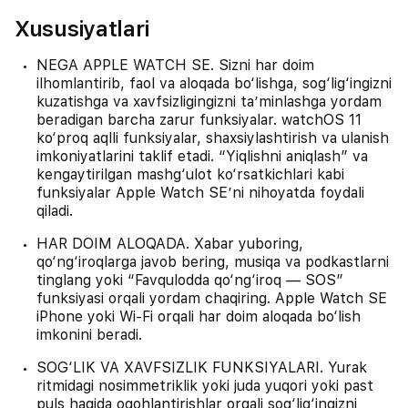
Xususiyatlari
NEGA APPLE WATCH SE. Sizni har doim
ilhomlantirib, faol va aloqada bo‘lishga, sog‘lig‘ingizni
kuzatishga va xavfsizligingizni ta’minlashga yordam
beradigan barcha zarur funksiyalar. watchOS 11
ko‘proq aqlli funksiyalar, shaxsiylashtirish va ulanish
imkoniyatlarini taklif etadi. “Yiqlishni aniqlash” va
kengaytirilgan mashg‘ulot ko‘rsatkichlari kabi
funksiyalar Apple Watch SE’ni nihoyatda foydali
qiladi.
HAR DOIM ALOQADA. Xabar yuboring,
qo‘ng‘iroqlarga javob bering, musiqa va podkastlarni
tinglang yoki “Favqulodda qo‘ng‘iroq — SOS”
funksiyasi orqali yordam chaqiring. Apple Watch SE
iPhone yoki Wi-Fi orqali har doim aloqada bo‘lish
imkonini beradi.
SOG‘LIK VA XAVFSIZLIK FUNKSIYALARI. Yurak
ritmidagi nosimmetriklik yoki juda yuqori yoki past
puls haqida ogohlantirishlar orqali sog‘lig‘ingizni