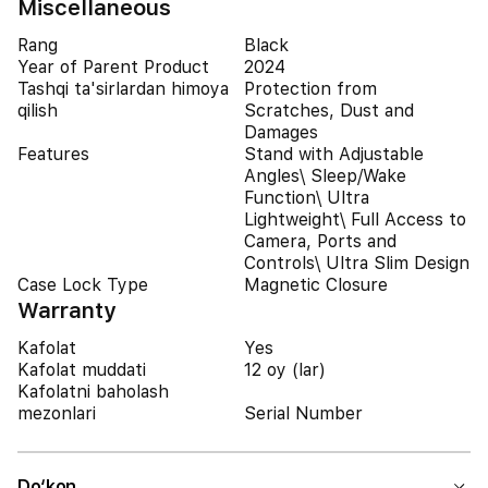
Miscellaneous
Rang
Black
Year of Parent Product
2024
Tashqi ta'sirlardan himoya
Protection from
qilish
Scratches, Dust and
Damages
Features
Stand with Adjustable
Angles\ Sleep/Wake
Function\ Ultra
Lightweight\ Full Access to
Camera, Ports and
Controls\ Ultra Slim Design
Case Lock Type
Magnetic Closure
Warranty
Kafolat
Yes
Kafolat muddati
12 oy (lar)
Kafolatni baholash
mezonlari
Serial Number
Do‘kon