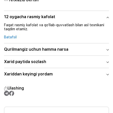
12 oygacha rasmiy kafolat
Faqat rasmiy kafolat va qo‘llab-quvvatlash bilan asl texnikani
taqdim etamiz.
Batafsil
Qurilmangiz uchun hamma narsa
Xarid paytida sozlash
Xariddan keyingi yordam
Ulashing