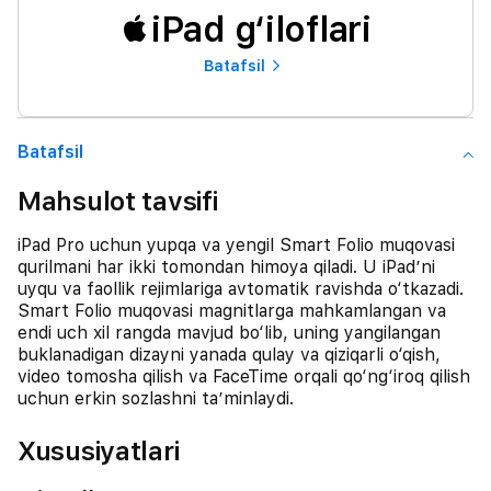
iPad g‘iloflari
Batafsil
Batafsil
Mahsulot tavsifi
iPad Pro uchun yupqa va yengil Smart Folio muqovasi
qurilmani har ikki tomondan himoya qiladi. U iPad’ni
uyqu va faollik rejimlariga avtomatik ravishda o‘tkazadi.
Smart Folio muqovasi magnitlarga mahkamlangan va
endi uch xil rangda mavjud bo‘lib, uning yangilangan
buklanadigan dizayni yanada qulay va qiziqarli o‘qish,
video tomosha qilish va FaceTime orqali qo‘ng‘iroq qilish
uchun erkin sozlashni ta’minlaydi.
Xususiyatlari