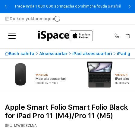
- Trade
Trade In’da 1 800 000 so‘mgacha qo‘shimcha foyda
Batafsil
Do'kon yuklanmoqda
Bosh sahifa
Aksessuarlar
iPad aksessuarlari
iPad g‘il
YANGILIK
YANGILIK
Mac aksessuarlari
iPad aksess
30 000 so'm 'dan
39 000 so'm 'd
Apple Smart Folio Smart Folio Black
for iPad Pro 11 (M4)/Pro 11 (M5)
SKU: MW983ZM/A