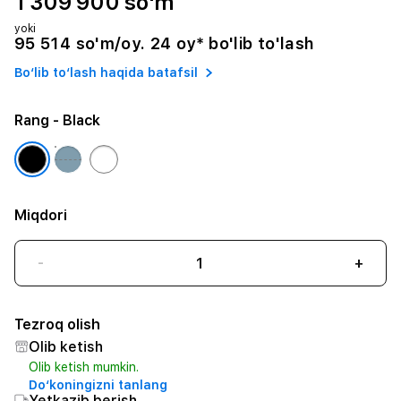
1 309 900 so'm
yoki
95 514 so'm/oy. 24 oy* bo'lib to'lash
Bo‘lib to‘lash haqida batafsil
Rang
- Black
Miqdori
-
+
Tezroq olish
Olib ketish
Olib ketish mumkin.
Do‘koningizni tanlang
Yetkazib berish