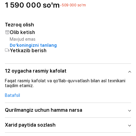
1 590 000 so'm
-509 000 so'm
Tezroq olish
Olib ketish
Mavjud emas
Do‘koningizni tanlang
Yetkazib berish
12 oygacha rasmiy kafolat
Faqat rasmiy kafolat va qo‘llab-quvvatlash bilan asl texnikani
taqdim etamiz.
Batafsil
Qurilmangiz uchun hamma narsa
Xarid paytida sozlash