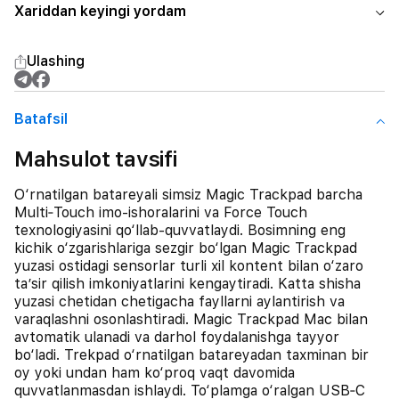
Xariddan keyingi yordam
Ulashing
Batafsil
Mahsulot tavsifi
O‘rnatilgan batareyali simsiz Magic Trackpad barcha
Multi‐Touch imo-ishoralarini va Force Touch
texnologiyasini qo‘llab-quvvatlaydi. Bosimning eng
kichik o‘zgarishlariga sezgir bo‘lgan Magic Trackpad
yuzasi ostidagi sensorlar turli xil kontent bilan o‘zaro
ta’sir qilish imkoniyatlarini kengaytiradi. Katta shisha
yuzasi chetidan chetigacha fayllarni aylantirish va
varaqlashni osonlashtiradi. Magic Trackpad Mac bilan
avtomatik ulanadi va darhol foydalanishga tayyor
bo‘ladi. Trekpad o‘rnatilgan batareyadan taxminan bir
oy yoki undan ham ko‘proq vaqt davomida
quvvatlanmasdan ishlaydi. To‘plamga o‘ralgan USB‐C