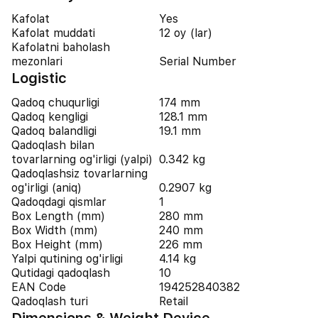
Kafolat
Yes
Kafolat muddati
12 oy (lar)
Kafolatni baholash
mezonlari
Serial Number
Logistic
Qadoq chuqurligi
174 mm
Qadoq kengligi
128.1 mm
Qadoq balandligi
19.1 mm
Qadoqlash bilan
tovarlarning og'irligi (yalpi)
0.342 kg
Qadoqlashsiz tovarlarning
og'irligi (aniq)
0.2907 kg
Qadoqdagi qismlar
1
Box Length (mm)
280 mm
Box Width (mm)
240 mm
Box Height (mm)
226 mm
Yalpi qutining og'irligi
4.14 kg
Qutidagi qadoqlash
10
EAN Code
194252840382
Qadoqlash turi
Retail