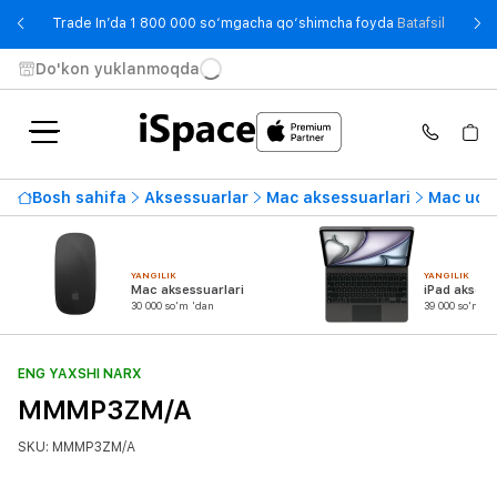
- Trade
Trade In’da 1 800 000 so‘mgacha qo‘shimcha foyda
Batafsil
Do'kon yuklanmoqda
Bosh sahifa
Aksessuarlar
Mac aksessuarlari
Mac uchu
YANGILIK
YANGILIK
Mac aksessuarlari
iPad aksess
30 000 so'm 'dan
39 000 so'm 'd
ENG YAXSHI NARX
MMMP3ZM/A
SKU: MMMP3ZM/A