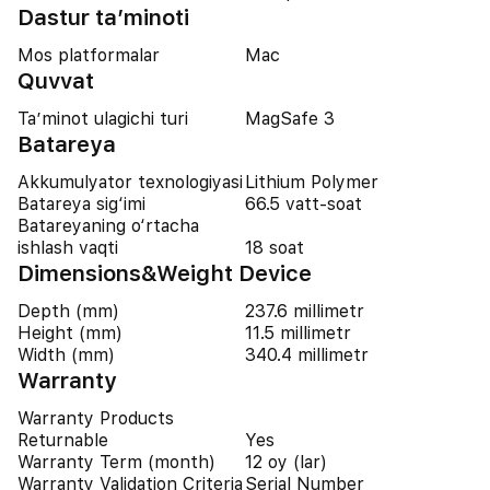
Dastur ta’minoti
Mos platformalar
Mac
Quvvat
Ta’minot ulagichi turi
MagSafe 3
Batareya
Akkumulyator texnologiyasi
Lithium Polymer
Batareya sig‘imi
66.5 vatt-soat
Batareyaning o‘rtacha
ishlash vaqti
18 soat
Dimensions&Weight Device
Depth (mm)
237.6 millimetr
Height (mm)
11.5 millimetr
Width (mm)
340.4 millimetr
Warranty
Warranty Products
Returnable
Yes
Warranty Term (month)
12 oy (lar)
Warranty Validation Criteria
Serial Number