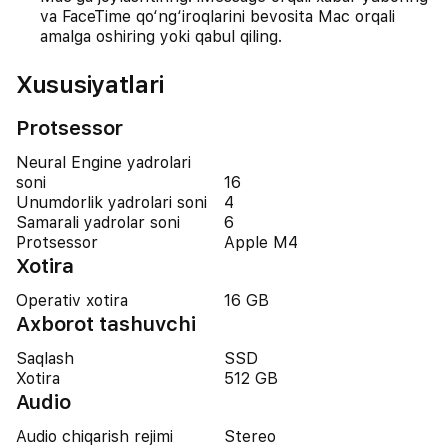
va FaceTime qo‘ng‘iroqlarini bevosita Mac orqali
amalga oshiring yoki qabul qiling.
Xususiyatlari
Protsessor
Neural Engine yadrolari
soni
16
Unumdorlik yadrolari soni
4
Samarali yadrolar soni
6
Protsessor
Apple M4
Xotira
Operativ xotira
16 GB
Axborot tashuvchi
Saqlash
SSD
Xotira
512 GB
Audio
Audio chiqarish rejimi
Stereo