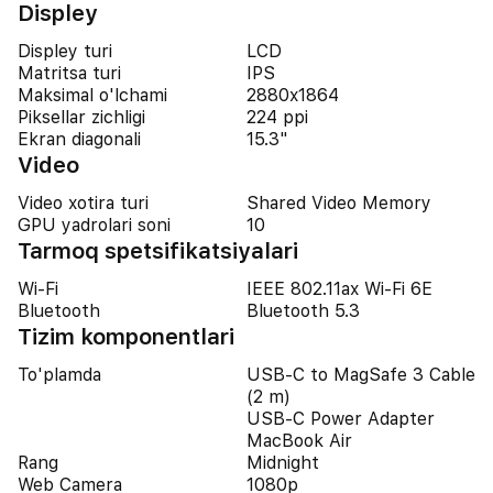
Displey
Displey turi
LCD
Matritsa turi
IPS
Maksimal o'lchami
2880x1864
Piksellar zichligi
224 ppi
Ekran diagonali
15.3"
Video
Video xotira turi
Shared Video Memory
GPU yadrolari soni
10
Tarmoq spetsifikatsiyalari
Wi-Fi
IEEE 802.11ax Wi-Fi 6E
Bluetooth
Bluetooth 5.3
Tizim komponentlari
To'plamda
USB-C to MagSafe 3 Cable
(2 m)
USB-C Power Adapter
MacBook Air
Rang
Midnight
Web Camera
1080p