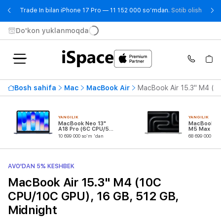
- Trad
Trade In bilan iPhone 17 Pro — 11 152 000 so‘mdan.
Sotib olish
Do'kon yuklanmoqda
Bosh sahifa
Mac
MacBook Air
MacBook Air 15.3" M4 (1
YANGILIK
YANGILIK
MacBook Neo 13"
MacBook Pr
A18 Pro (6C CPU/5C
M5 Max (18
GPU)
CPU/32C G
10 699 000 so'm 'dan
68 699 000 so'
AVO'DAN 5% KESHBEK
MacBook Air 15.3" M4 (10C
CPU/10C GPU), 16 GB, 512 GB,
Midnight