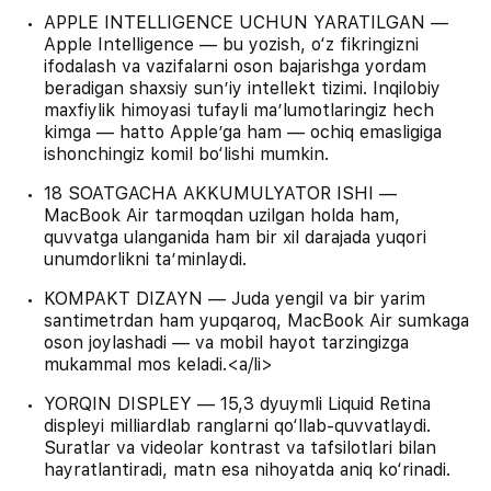
APPLE INTELLIGENCE UCHUN YARATILGAN —
Apple Intelligence — bu yozish, o‘z fikringizni
ifodalash va vazifalarni oson bajarishga yordam
beradigan shaxsiy sunʼiy intellekt tizimi. Inqilobiy
maxfiylik himoyasi tufayli maʼlumotlaringiz hech
kimga — hatto Appleʼga ham — ochiq emasligiga
ishonchingiz komil bo‘lishi mumkin.
18 SOATGACHA AKKUMULYATOR ISHI —
MacBook Air tarmoqdan uzilgan holda ham,
quvvatga ulanganida ham bir xil darajada yuqori
unumdorlikni taʼminlaydi.
KOMPAKT DIZAYN — Juda yengil va bir yarim
santimetrdan ham yupqaroq, MacBook Air sumkaga
oson joylashadi — va mobil hayot tarzingizga
mukammal mos keladi.<a/li>
YORQIN DISPLEY — 15,3 dyuymli Liquid Retina
displeyi milliardlab ranglarni qo‘llab-quvvatlaydi.
Suratlar va videolar kontrast va tafsilotlari bilan
hayratlantiradi, matn esa nihoyatda aniq ko‘rinadi.