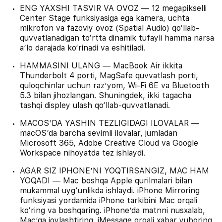
ENG YAXSHI TASVIR VA OVOZ — 12 megapikselli
Center Stage funksiyasiga ega kamera, uchta
mikrofon va fazoviy ovoz (Spatial Audio) qo‘llab-
quvvatlanadigan to‘rtta dinamik tufayli hamma narsa
aʼlo darajada ko‘rinadi va eshitiladi.
HAMMASINI ULANG — MacBook Air ikkita
Thunderbolt 4 porti, MagSafe quvvatlash porti,
quloqchinlar uchun razʼyom, Wi-Fi 6E va Bluetooth
5.3 bilan jihozlangan. Shuningdek, ikki tagacha
tashqi displey ulash qo‘llab-quvvatlanadi.
MACOSʼDA YASHIN TEZLIGIDAGI ILOVALAR —
macOSʼda barcha sevimli ilovalar, jumladan
Microsoft 365, Adobe Creative Cloud va Google
Workspace nihoyatda tez ishlaydi.
AGAR SIZ IPHONEʼNI YOQTIRSANGIZ, MAC HAM
YOQADI — Mac boshqa Apple qurilmalari bilan
mukammal uyg‘unlikda ishlaydi. iPhone Mirroring
funksiyasi yordamida iPhone tarkibini Mac orqali
ko‘ring va boshqaring. iPhoneʼda matnni nusxalab,
Macʼga joylashtiring. iMessage orqali xabar yuboring