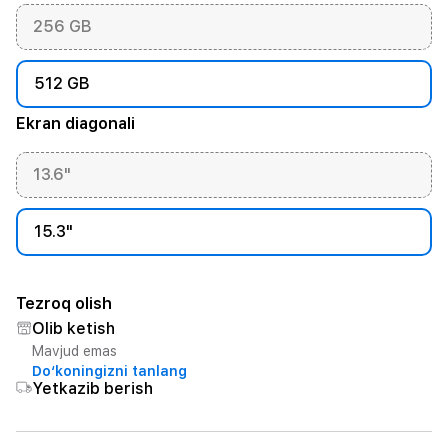
256 GB
512 GB
Ekran diagonali
13.6"
15.3"
Tezroq olish
Olib ketish
Mavjud emas
Do‘koningizni tanlang
Yetkazib berish