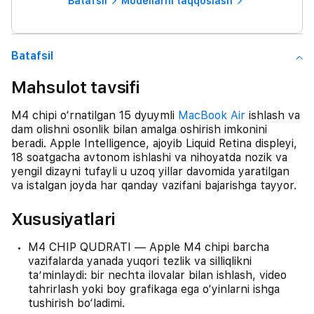
Batafsil
Modellarni taqqoslash
Batafsil
Mahsulot tavsifi
M4 chipi o‘rnatilgan 15 dyuymli
MacBook Air
ishlash va
dam olishni osonlik bilan amalga oshirish imkonini
beradi. Apple Intelligence, ajoyib Liquid Retina displeyi,
18 soatgacha avtonom ishlashi va nihoyatda nozik va
yengil dizayni tufayli u uzoq yillar davomida yaratilgan
va istalgan joyda har qanday vazifani bajarishga tayyor.
Xususiyatlari
M4 CHIP QUDRATI — Apple M4 chipi barcha
vazifalarda yanada yuqori tezlik va silliqlikni
taʼminlaydi: bir nechta ilovalar bilan ishlash, video
tahrirlash yoki boy grafikaga ega o‘yinlarni ishga
tushirish bo‘ladimi.