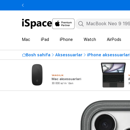
Mac
iPad
iPhone
Watch
AirPods
Bosh sahifa
Aksessuarlar
iPhone aksessuarlar
YANGILIK
Y
Mac aksessuarlari
i
30 000 so'm 'dan
3