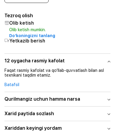
Tezroq olish
Olib ketish
Olib ketish mumkin.
Do‘koningizni tanlang
Yetkazib berish
12 oygacha rasmiy kafolat
Faqat rasmiy kafolat va qo‘llab-quvvatlash bilan asl
texnikani taqdim etamiz.
Batafsil
Qurilmangiz uchun hamma narsa
Xarid paytida sozlash
Xariddan keyingi yordam