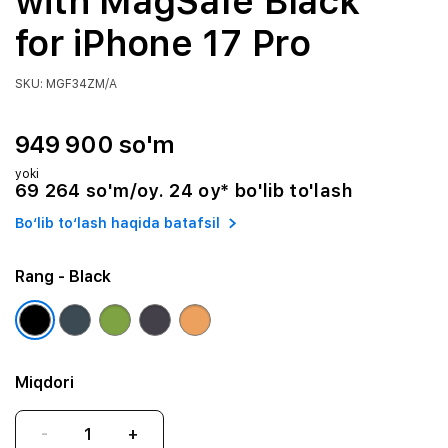
with MagSafe Black
for iPhone 17 Pro
SKU: MGF34ZM/A
949 900 so'm
yoki
69 264 so'm/oy. 24 oy* bo'lib to'lash
Bo‘lib to‘lash haqida batafsil
Rang
- Black
Miqdori
-
+