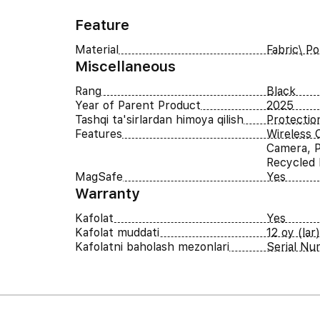
Feature
Material
Fabric\ Po
Miscellaneous
Rang
Black
Year of Parent Product
2025
Tashqi ta'sirlardan himoya qilish
Protectio
Features
Wireless 
Camera, P
Recycled 
MagSafe
Yes
Warranty
Kafolat
Yes
Kafolat muddati
12 oy (lar)
Kafolatni baholash mezonlari
Serial N