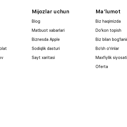
Mijozlar uchun
Ma’lumot
Blog
Biz haqimizda
Matbuot xabarlari
Do'kon topish
Biznesda Apple
Biz bilan bog'lan
olat
Sodiqlik dasturi
Bo‘sh o‘rinlar
ov
Sayt xaritasi
Maxfiylik siyosat
Oferta