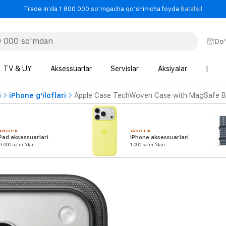
- Trade
Trade In’da 1 800 000 so‘mgacha qo‘shimcha foyda
Batafsil
Do
TV & UY
Aksessuarlar
Servislar
Aksiyalar
|
i
iPhone g'iloflari
Apple Case TechWoven Case with MagSafe Bl
ANGILIK
YANGILIK
Pad aksessuarlari
iPhone aksessuarlari
9 000 so'm 'dan
1 000 so'm 'dan