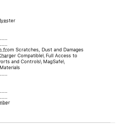
lyester
n from Scratches, Dust and Damages
Charger Compatible\ Full Access to
orts and Controls\ MagSafe\
Materials
umber