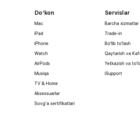
Do‘kon
Servislar
Mac
Barcha xizmatlar
iPad
Trade-in
iPhone
Bo'lib to'lash
Watch
Qaytarish va Kaf
AirPods
Yetkazish va to'l
Musiqa
iSupport
TV & Home
Aksessuarlar
Sovg‘a sertifikatlari