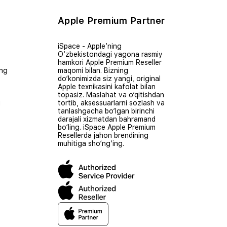
Apple Premium Partner
iSpace - Apple’ning
O‘zbekistondagi yagona rasmiy
hamkori Apple Premium Reseller
ing
maqomi bilan. Bizning
do‘konimizda siz yangi, original
Apple texnikasini kafolat bilan
topasiz. Maslahat va o‘qitishdan
i
tortib, aksessuarlarni sozlash va
tanlashgacha bo‘lgan birinchi
darajali xizmatdan bahramand
bo‘ling. iSpace Apple Premium
Resellerda jahon brendining
muhitiga sho‘ng‘ing.