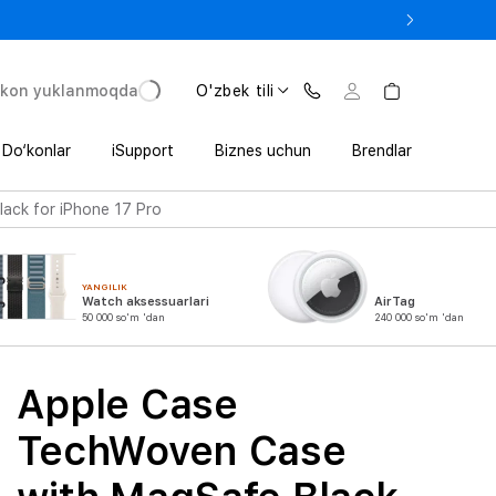
 In’da 1 800 000 so‘mgacha qo‘shimcha foyda
'kon yuklanmoqda
O'zbek tili
Do‘konlar
iSupport
Biznes uchun
Brendlar
ack for iPhone 17 Pro
YANGILIK
Watch aksessuarlari
AirTag
50 000 so'm 'dan
240 000 so'm 'dan
Apple Case
TechWoven Case