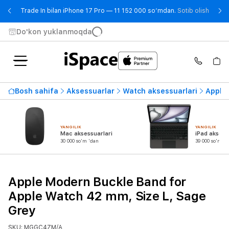
- Trad
Trade In bilan iPhone 17 Pro — 11 152 000 so‘mdan.
Sotib olish
Do'kon yuklanmoqda
Bosh sahifa
Aksessuarlar
Watch aksessuarlari
Apple 
YANGILIK
YANGILIK
Mac aksessuarlari
iPad aksess
30 000 so'm 'dan
39 000 so'm 'd
Apple Modern Buckle Band for
Apple Watch 42 mm, Size L, Sage
Grey
SKU: MGGC4ZM/A