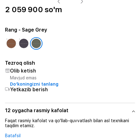
2 059 900 so'm
Rang
- Sage Grey
Tezroq olish
Olib ketish
Mavjud emas
Do‘koningizni tanlang
Yetkazib berish
12 oygacha rasmiy kafolat
Faqat rasmiy kafolat va qo‘llab-quvvatlash bilan asl texnikani
taqdim etamiz.
Batafsil