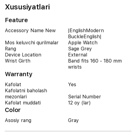
Xususiyatlari
Feature
Accessory Name New
|EnglishModern
BuckleEnglish|
Mos keluvchi qurilmalar
Apple Watch
Rang
Sage Grey
Device Location
External
Wrist Girth
Band fits 160 - 180 mm
wrists
Warranty
Kafolat
Yes
Kafolatni baholash
mezonlari
Serial Number
Kafolat muddati
12 oy (lar)
Color
Asosiy rang
Gray