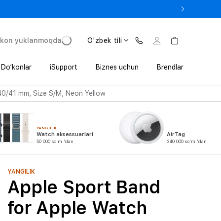
e In bilan iPhone 17 Pro — 11 152 000 so‘mdan.
'kon yuklanmoqda
O'zbek tili
Do‘konlar
iSupport
Biznes uchun
Brendlar
40/41 mm, Size S/M, Neon Yellow
YANGILIK
Watch aksessuarlari
AirTag
50 000 so'm 'dan
240 000 so'm 'dan
YANGILIK
Apple Sport Band
for Apple Watch