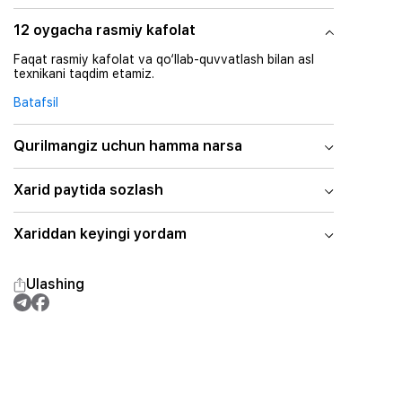
12 oygacha rasmiy kafolat
Faqat rasmiy kafolat va qo‘llab-quvvatlash bilan asl
texnikani taqdim etamiz.
Batafsil
Qurilmangiz uchun hamma narsa
Xarid paytida sozlash
Xariddan keyingi yordam
Ulashing