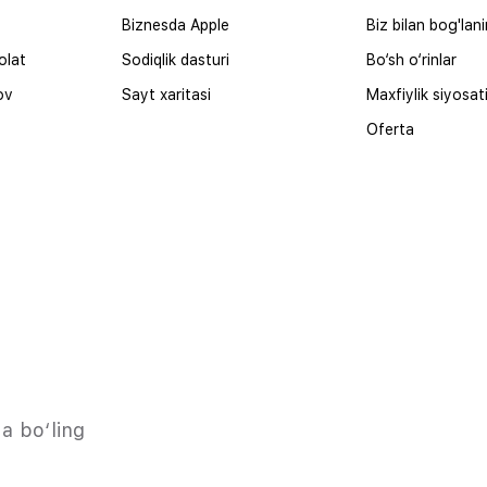
Biznesda Apple
Biz bilan bog'lan
olat
Sodiqlik dasturi
Bo‘sh o‘rinlar
ov
Sayt xaritasi
Maxfiylik siyosat
Oferta
a bo‘ling