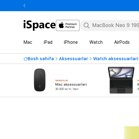
Mac
iPad
iPhone
Watch
AirPods
Bosh sahifa
Aksessuarlar
Watch aksessuarlari
YANGILIK
Y
Mac aksessuarlari
i
30 000 so'm 'dan
3