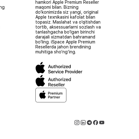
hamkori Apple Premium Reseller
ing
maqomi bilan. Bizning
do‘konimizda siz yangi, original
Apple texnikasini kafolat bilan
topasiz. Maslahat va o‘qitishdan
i
tortib, aksessuarlarni sozlash va
tanlashgacha bo‘lgan birinchi
darajali xizmatdan bahramand
bo‘ling. iSpace Apple Premium
Resellerda jahon brendining
muhitiga sho‘ng‘ing.