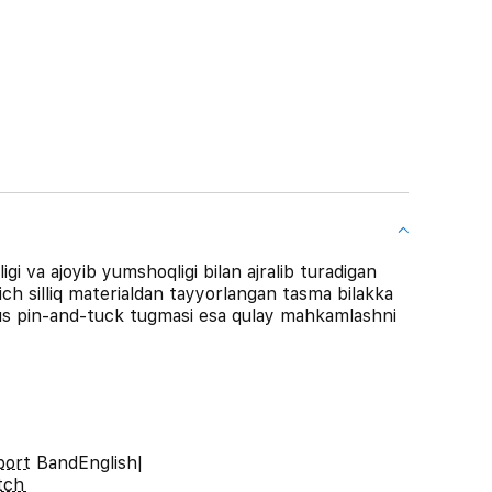
gi va ajoyib yumshoqligi bilan ajralib turadigan
ich silliq materialdan tayyorlangan tasma bilakka
xsus pin-and-tuck tugmasi esa qulay mahkamlashni
port BandEnglish|
tch