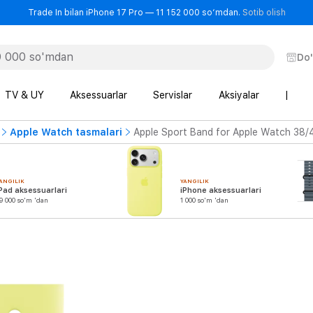
- Trad
Trade In bilan iPhone 17 Pro — 11 152 000 so‘mdan.
Sotib olish
Do
TV & UY
Aksessuarlar
Servislar
Aksiyalar
|
Apple Watch tasmalari
Apple Sport Band for Apple Watch 38/
ANGILIK
YANGILIK
Pad aksessuarlari
iPhone aksessuarlari
9 000 so'm 'dan
1 000 so'm 'dan