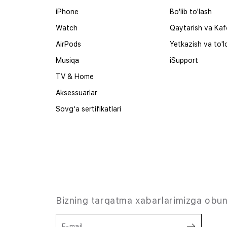
iPhone
Bo'lib to'lash
Watch
Qaytarish va Kaf
AirPods
Yetkazish va to'l
Musiqa
iSupport
TV & Home
Aksessuarlar
Sovg‘a sertifikatlari
Bizning tarqatma xabarlarimizga obun
E-mail