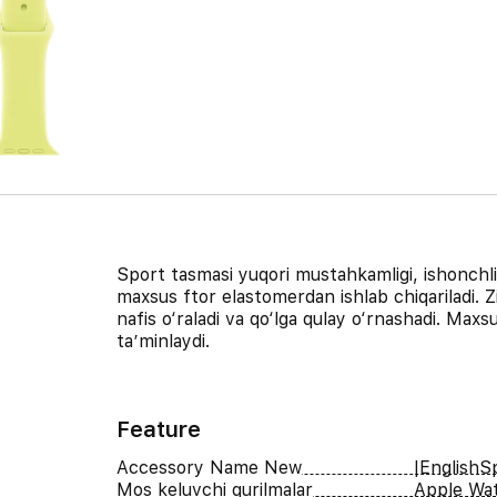
Sport tasmasi yuqori mustahkamligi, ishonchlili
maxsus ftor elastomerdan ishlab chiqariladi. Z
nafis o‘raladi va qo‘lga qulay o‘rnashadi. Ma
ta’minlaydi.
Feature
Accessory Name New
|EnglishS
Mos keluvchi qurilmalar
Apple Wa