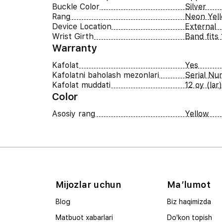
Buckle Color
Silver
Rang
Neon Yel
Device Location
External
Wrist Girth
Band fits
Warranty
Kafolat
Yes
Kafolatni baholash mezonlari
Serial N
Kafolat muddati
12 oy (lar)
Color
Asosiy rang
Yellow
Mijozlar uchun
Ma’lumot
Blog
Biz haqimizda
Matbuot xabarlari
Do'kon topish