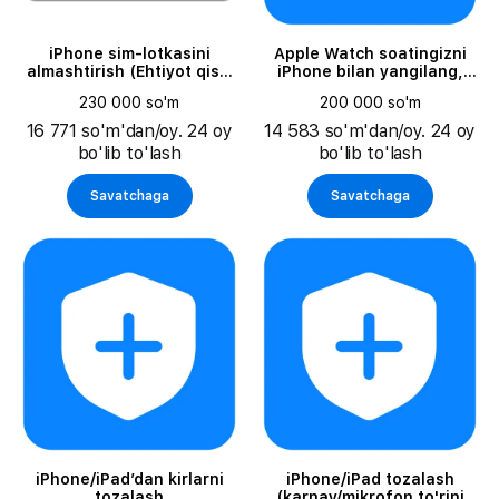
iPhone sim-lotkasini
Apple Watch soatingizni
almashtirish (Ehtiyot qism
iPhone bilan yangilang,
narxi alohida to‘lanadi)
ulang yoki qayta o'rnating
230 000 so'm
200 000 so'm
16 771 so'm'dan/oy. 24 oy
14 583 so'm'dan/oy. 24 oy
bo'lib to'lash
bo'lib to'lash
Savatchaga
Savatchaga
iPhone/iPad’dan kirlarni
iPhone/iPad tozalash
tozalash
(karnay/mikrofon to'rini