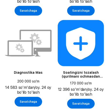
bo'lib to'lash
bo'lib to'lash
GBRussian|
Savatchaga
Savatchaga
Diagnostika Mas
Soatingizni tozalash
(qurilmani ochmasdan
karnay/mikrofon to'rini
200 000 so'm
170 000 so'm
tozalash)
14 583 so'm'dan/oy. 24 oy
12 396 so'm'dan/oy. 24 oy
bo'lib to'lash
bo'lib to'lash
Savatchaga
Savatchaga