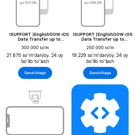
ISUPPORT |EnglishOOW iOS
ISUPPORT |EnglishOOW iOS
Data Transfer up to
Data Transfer up to
1024GbEnglishRussianПеренос
512GbEnglishRussianПерено
300 000 so'm
250 000 so'm
данных со старого
данных со старого
устройства iPhone / iPad на
устройства iPhone / iPad на
21 875 so'm'dan/oy. 24 oy
18 229 so'm'dan/oy. 24 oy
новое (миграция iOS) 512-
новое (миграция iOS) 128 -
bo'lib to'lash
bo'lib to'lash
1024 GBRussian|
512 GBRussian|
Savatchaga
Savatchaga