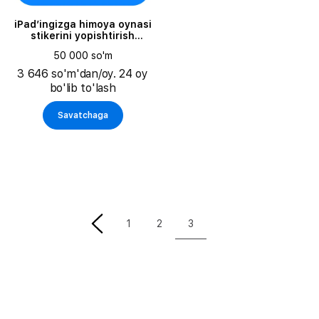
iPad’ingizga himoya oynasi
stikerini yopishtirish
(himoya oynasi alohida
50 000 so'm
sotiladi)
3 646 so'm'dan/oy. 24 oy
bo'lib to'lash
Savatchaga
3
1
2