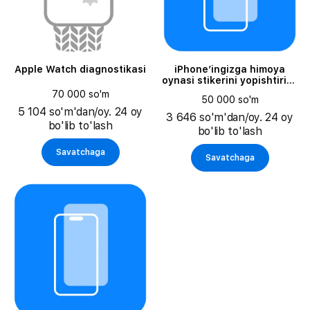
Apple Watch diagnostikasi
iPhone’ingizga himoya
oynasi stikerini yopishtirish
(himoya oynasi alohida
70 000 so'm
50 000 so'm
sotiladi)
5 104 so'm'dan/oy. 24 oy
3 646 so'm'dan/oy. 24 oy
bo'lib to'lash
bo'lib to'lash
Savatchaga
Savatchaga