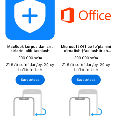
MacBook korpusidan sirt
Microsoft Office to'plamini
kirlarini olib tashlash
o'rnatish (faollashtirish
(tugmachalarni
kaliti alohida to'lanadi)
300 000 so'm
300 000 so'm
ko'tarmasdan)
21 875 so'm'dan/oy. 24 oy
21 875 so'm'dan/oy. 24 oy
bo'lib to'lash
bo'lib to'lash
Savatchaga
Savatchaga