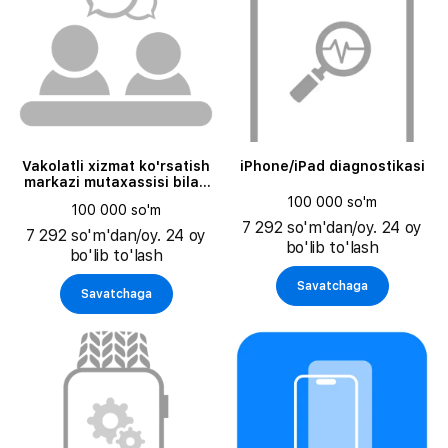
Vakolatli xizmat ko'rsatish
iPhone/iPad diagnostikasi
markazi mutaxassisi bilan
15 daqiqagacha
100 000 so'm
100 000 so'm
professional maslahat
7 292 so'm'dan/oy. 24 oy
7 292 so'm'dan/oy. 24 oy
bo'lib to'lash
bo'lib to'lash
Savatchaga
Savatchaga