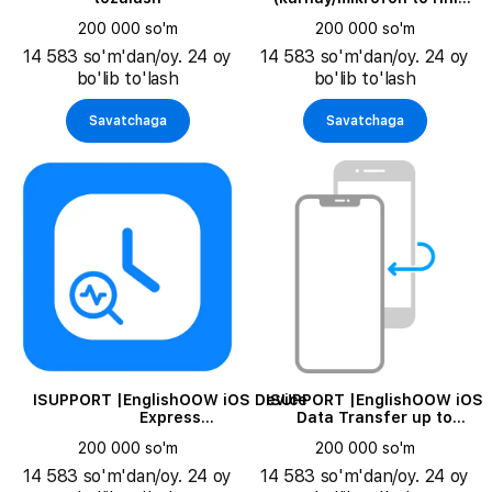
tozalash, qurilmani
200 000 so'm
200 000 so'm
ochmasdan zaryadlash
portini tozalash)
14 583 so'm'dan/oy. 24 oy
14 583 so'm'dan/oy. 24 oy
bo'lib to'lash
bo'lib to'lash
Savatchaga
Savatchaga
ISUPPORT |EnglishOOW iOS Device
ISUPPORT |EnglishOOW iOS
Express
Data Transfer up to
DiagnosticsEnglishRussianУскоренная
128GbEnglishRussianПерено
200 000 so'm
200 000 so'm
диагностика iPhone / iPad (без
данных со старого
ремонта)Russian|
устройства iPhone / iPad на
14 583 so'm'dan/oy. 24 oy
14 583 so'm'dan/oy. 24 oy
новое (миграция iOS) до 128