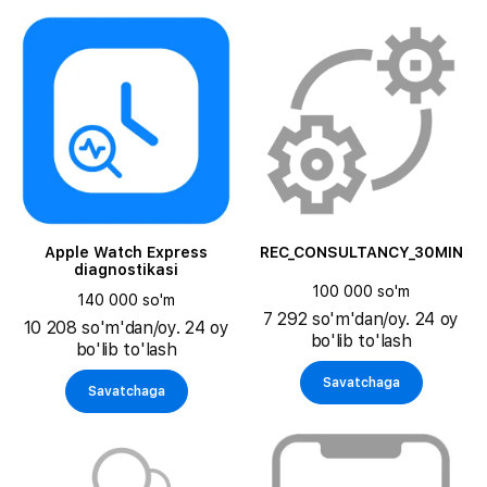
Apple Watch Express
REC_CONSULTANCY_30MIN
diagnostikasi
100 000 so'm
140 000 so'm
7 292 so'm'dan/oy. 24 oy
10 208 so'm'dan/oy. 24 oy
bo'lib to'lash
bo'lib to'lash
Savatchaga
Savatchaga