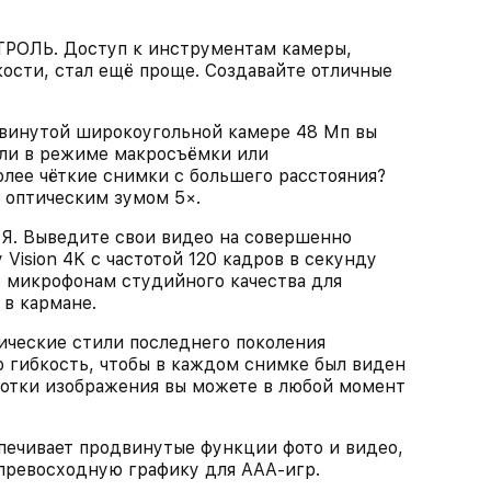
ЛЬ. Доступ к инструментам камеры,
кости, стал ещё проще. Создавайте отличные
инутой широкоугольной камере 48 Мп вы
ли в режиме макросъёмки или
лее чёткие снимки с большего расстояния?
 оптическим зумом 5×.
Выведите свои видео на совершенно
Vision 4K с частотой 120 кадров в секунду
же микрофонам студийного качества для
 в кармане.
еские стили последнего поколения
 гибкость, чтобы в каждом снимке был виден
ботки изображения вы можете в любой момент
печивает продвинутые функции фото и видео,
 превосходную графику для AAA‑игр.