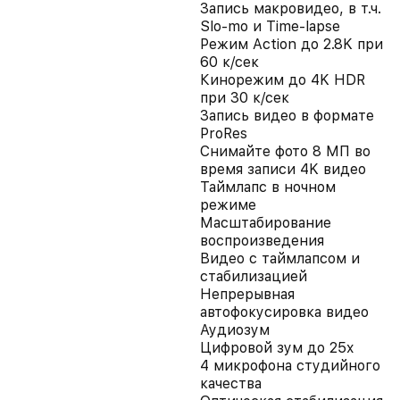
Запись макровидео, в т.ч.
Slo-mo и Time-lapse
Режим Action до 2.8K при
60 к/сек
Кинорежим до 4K HDR
при 30 к/сек
Запись видео в формате
ProRes
Снимайте фото 8 МП во
время записи 4K видео
Таймлапс в ночном
режиме
Масштабирование
воспроизведения
Видео с таймлапсом и
стабилизацией
Непрерывная
автофокусировка видео
Аудиозум
Цифровой зум до 25x
4 микрофона студийного
качества