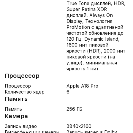
True Tone дисплей, HDR,
Super Retina XDR
дисплей, Always On
Display, Технология
ProMotion с адаптивной
частотой обновления до
120 Гц, Dynamic Island,
1600 нит пиковой
яркости (HDR), 2000 нит
пиковой яркости (на
улице), минимальная
яркость 1 нит
Процессор
Процессор
Apple A18 Pro
Количество ядер
6
Память
Память
256 ГБ
Камера
Запись видео
3840x2160
Видеофункции камеры
Запись видео в Dolby