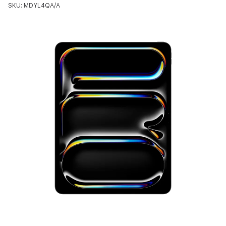
SKU: MDYL4QA/A