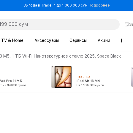
- Выгода в T
Выгода в Trade In до 1 800 000 сум
Подробнее
З
TV & Home
Аксессуары
Сервисы
Акции
|
13 M5, 1 ТБ Wi-Fi Нанотекстурное стекло 2025, Space Black
НОВИНКА
Pad Pro 11 M5
iPad Air 13 M4
т 22 399 000 сумов
От 17 699 000 сумов