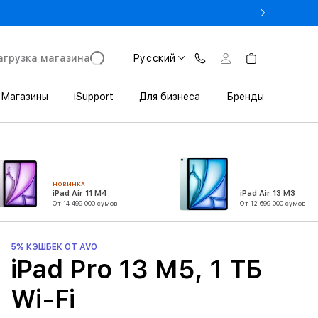
rade In до 1 800 000 сум
агрузка магазина
Русский
Магазины
iSupport
Для бизнеса
Бренды
НОВИНКА
iPad Air 11 M4
iPad Air 13 M3
От 14 499 000 сумов
От 12 699 000 сумов
5% КЭШБЕК ОТ AVO
iPad Pro 13 M5, 1 ТБ
Wi-Fi