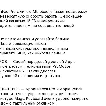
d Pro с чипом M5 обеспечивает поддержку
и невероятную скорость работы. Он оснащён
вной памятью 16 ГБ и нейронными
водительность AI на совершенно новый
ых приложениях и успевайте больше
 Glass и революционными
 гибкая система окон позволит вам
правлять ими, как никогда раньше.
В — Самый передовой дисплей Apple
контрастом, технологиями ProMotion
м охватом P3. Стекло дисплея
х условий освещения и доступно
AD PRO — Apple Pencil Pro и Apple Pencil
тное и точное управление для рисования,
виатуре Magic Keyboard очень удобно набирать
падом с тактильным откликом.