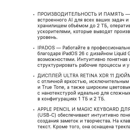
ПРОИЗВОДИТЕЛЬНОСТЬ И ПАМЯТЬ — iPa
встроенного AI для всех ваших задач 
хранилищем объёмом до 2 ТБ, операти
ускорителями, которые выводят произ
уровень.
IPADOS — Работайте в профессиональн
благодаря iPadOS 26 с дизайном Liquid
возможностями. Интуитивно понятная и
структурировать рабочие процессы и у
ДИСПЛЕЙ ULTRA RETINA XDR 11 ДЮЙМО
с отличной яркостью, исключительным 
и True Tone, а также широким цветовы
с нанотекстурой идеально для сложны
в конфигурациях 1 ТБ и 2 ТБ.
APPLE PENCIL И MAGIC KEYBOARD ДЛЯ IP
(USB‑C) обеспечивают интуитивно поня
создания заметок и творчества. На кла
текст. Кроме того, она оснащена трек