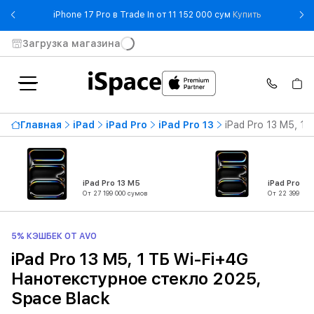
- iPhone 17 
iPhone 17 Pro в Trade In от 11 152 000 сум
Купить
Загрузка магазина
Главная
iPad
iPad Pro
iPad Pro 13
iPad Pro 13 M5, 1
iPad Pro 13 M5
iPad Pro 11
От 27 199 000 сумов
От 22 399 000
5% КЭШБЕК ОТ AVO
iPad Pro 13 M5, 1 ТБ Wi-Fi+4G
Нанотекстурное стекло 2025,
Space Black