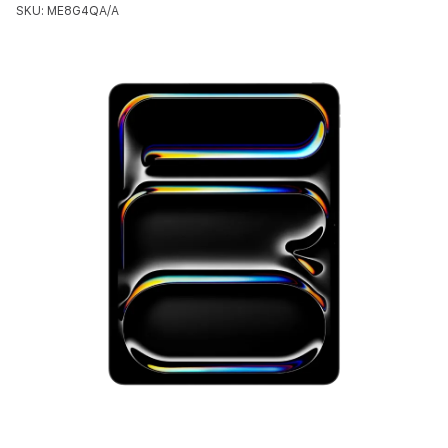
SKU: ME8G4QA/A