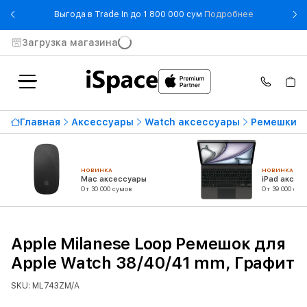
- Выгода в T
Выгода в Trade In до 1 800 000 сум
Подробнее
Загрузка магазина
Главная
Аксессуары
Watch аксессуары
Ремешки д
НОВИНКА
НОВИНКА
Mac аксессуары
iPad аксес
От 30 000 сумов
От 39 000 сум
Apple Milanese Loop Ремешок для
Apple Watch 38/40/41 mm, Графит
SKU: ML743ZM/A