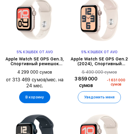
5% КЭШБЕК ОТ AVO
5% КЭШБЕК ОТ AVO
Apple Watch SE GPS Gen.3,
Apple Watch SE GPS Gen.2
Спортивный ремешок
(2024), Спортивный
Starlight, M/L, 40мм,
ремешок Starlight, M/L,
5 490 000 сумов
4 299 000 сумов
Starlight
44мм, Starlight
3 859 000
от 313 469 сумов/мес. на
-1 631 000
сумов
сумов
24 мес.
В корзину
Уведомить меня