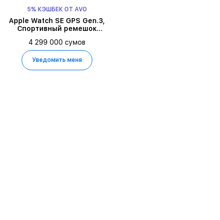
5% КЭШБЕК ОТ AVO
Apple Watch SE GPS Gen.3,
Спортивный ремешок
цвета «тёмная ночь», M/L,
4 299 000 сумов
40мм, Тёмная ночь
Уведомить меня