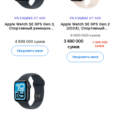
5% КЭШБЕК ОТ AVO
5% КЭШБЕК ОТ AVO
Apple Watch SE GPS Gen.3,
Apple Watch SE GPS Gen.2
Спортивный ремешок
(2024), Спортивный
цвета «тёмная ночь»,
ремешок Starlight, S/M,
4 890 000 сумов
S/M, 44мм, Тёмная ночь
40мм, Starlight
3 490 000
4 899 000 сумов
-1 400 000
сумов
сумов
Уведомить меня
Уведомить меня