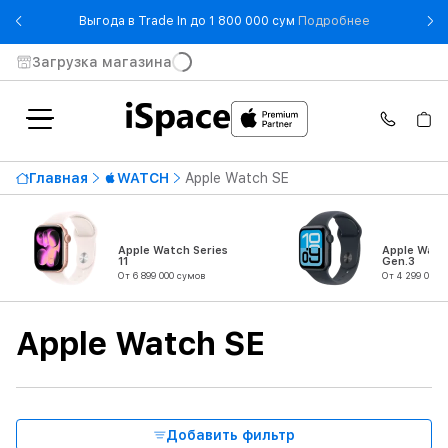
- Выгода в T
Выгода в Trade In до 1 800 000 сум
Подробнее
Загрузка магазина
Доступность
Главная
WATCH
Apple Watch SE
Цена по возрастанию
4 899 000 сумов
От
До
Apple Watch Series
Apple Watc
11
Gen.3
От 6 899 000 сумов
От 4 299 000 
Серия
Apple Watch SE
Тип продукта
Материал корпуса
Добавить фильтр