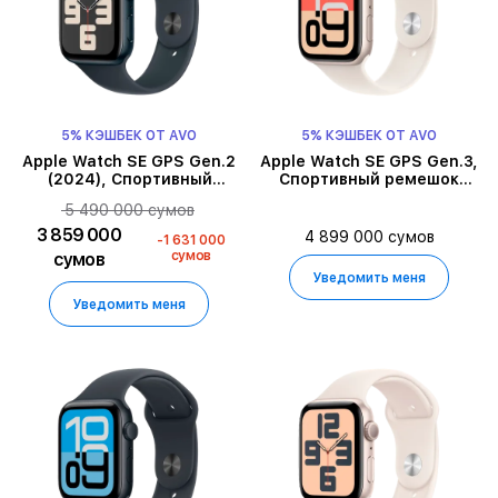
5% КЭШБЕК ОТ AVO
5% КЭШБЕК ОТ AVO
Apple Watch SE GPS Gen.2
Apple Watch SE GPS Gen.3,
(2024), Спортивный
Спортивный ремешок
ремешок цвета «тёмная
Starlight, M/L, 44мм,
5 490 000 сумов
ночь», M/L, 44мм, Тёмная
Starlight
ночь
3 859 000
4 899 000 сумов
-1 631 000
сумов
сумов
Уведомить меня
Уведомить меня