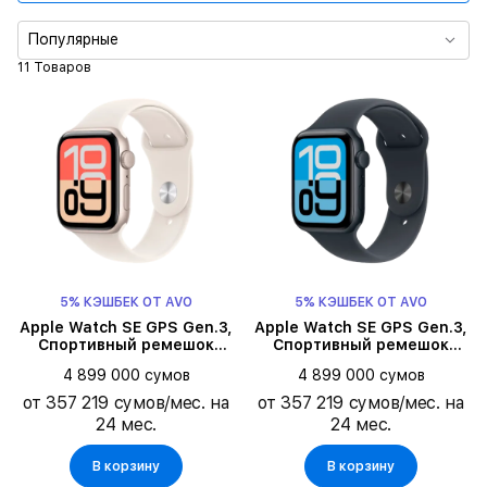
Размер корпуса
Популярные
11 Товаров
Размер ремешка
Тип ремешка
Цвет ремешка
Время работы без подзярядки
5% КЭШБЕК ОТ AVO
5% КЭШБЕК ОТ AVO
Цвет корпуса
Apple Watch SE GPS Gen.3,
Apple Watch SE GPS Gen.3,
Спортивный ремешок
Спортивный ремешок
Starlight, S/M, 44мм,
цвета «тёмная ночь», M/L,
Связь
4 899 000 сумов
4 899 000 сумов
Starlight
44мм, Тёмная ночь
от 357 219 сумов/мес. на
от 357 219 сумов/мес. на
24 мес.
24 мес.
В корзину
В корзину